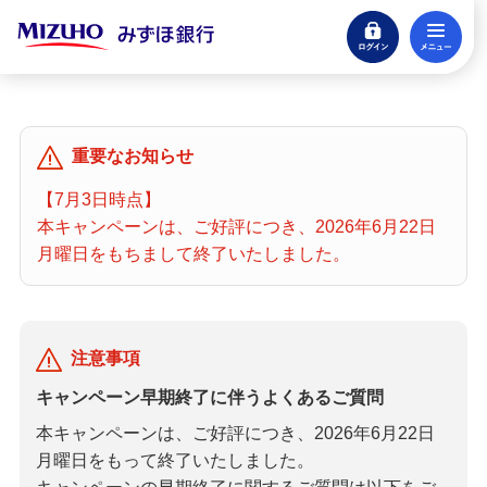
ログイン
メニ
閉じる
宝くじ
ログイン
重要なお知らせ
口座開設
【7月3日時点】
来店不要・スマホで完結
本キャンペーンは、ご好評につき、2026年6月22日
支払う・つかう
月曜日をもちまして終了いたしました。
クレジットカード・デビット
ローン
注意事項
住宅ローン・カードローン
キャンペーン早期終了に伴うよくあるご質問
貯める・増やす
本キャンペーンは、ご好評につき、2026年6月22日
預金・NISA・資産運用
月曜日をもって終了いたしました。