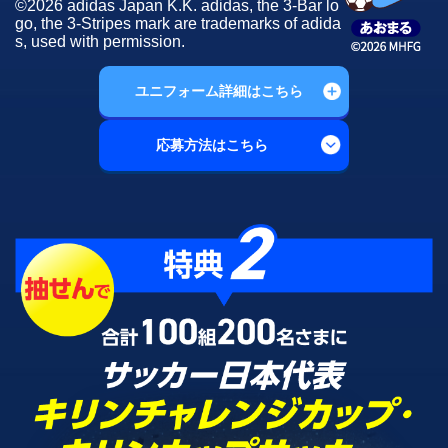
©2026 adidas Japan K.K. adidas, the 3-Bar lo
go, the 3-Stripes mark are trademarks of adida
s, used with permission.
ユニフォーム詳細はこちら
応募方法はこちら