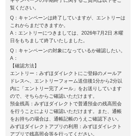
キャンペーンの早期終了に関するご質問は以下をご
備える
覧ください。
相続・保険
Q：キャンペーンは終了していますが、エントリーは
学ぶ・考える
これからまだできますか。
生涯学習
A：エントリーにつきましては、2026年7月2日 木曜
日をもちまして終了いたしました。
お客さまサポート
Q：キャンペーンの対象になっているか確認したい。
困ったときは・よくあるご質問
A：
【確認方法】
みずほ銀行について
エントリー：みずほダイレクトにご登録のメールア
ドレスへ、エントリーフォーム送信後1分から2分以
内に「エントリー完了メール」をお送りしています
ので、そちらからご確認いただけます。
預金残高：みずほダイレクトで普通預金の残高照会
を行うことによりご確認いただけます。また、通帳
をお持ちの場合は、通帳記帳のうえご確認下さい。
みずほダイレクトアプリの利用：みずほダイレクト
アプリで残高照会等を行ってください。