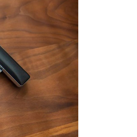
資産形成・資産運用セミナー
カードローン申込（口座なし）