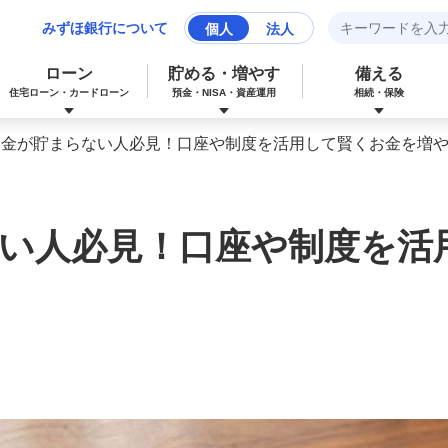
みずほ銀行について
個人
法人
ローン
貯める・増やす
備える
住宅ローン・カードローン
預金・NISA・資産運用
相続・保険
お金が貯まらない人必見！口座や制度を活用して賢くお金を増
みずほマイレージクラブカード（クレジ
カードローン
NISA：ニーサ（少額投資非課税制度）
保険
資産形成サポート
ットカード）
い人必見！口座や制度を活
多目的ローン
投資信託
J-Coin Pay
みずほグローバル口座（マルチカレンシ
リフォームローン
みずほマイレージクラブ
ー口座）
個人向け国債