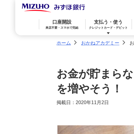
口座開設
支払う・使う
来店不要・スマホで完結
クレジットカード・デビット
ホーム
おかねアカデミー
>
>
みずほ楽天カード（クレジットカード）
住宅ローン
預金
相続・承継・資産管理
おかねアカデミー
困ったときは
お金が貯まらな
みずほWallet
みずほ リ・バース60
iDeCo：イデコ（個人型確定拠出年金）
を増やそう！
掲載日：2020年11月2日
みずほダイレクト
教育ローン
外貨預金
オンライン金融商品仲介サービス