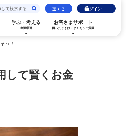
宝くじ
ログイン
学ぶ・考える
お客さまサポート
生涯学習
困ったときは・よくあるご質問
やそう！
閉じる
閉じる
閉じる
閉じる
閉じる
閉じる
みずほJCBデビット（デビットカード）
ご利用中のお客さま
ご検討中のお客さま
ご検討中のお客さま
ご検討中のお客さま
詳しく知りたいときは
用して賢くお金
申込ボードログイン
NISA・投資信託申込
保険の見直し
ライフデザイン・ナビゲーション
よくあるご質問
その他決済・支払いサービス
iDeCo申込
ライフデザイン・ナビゲーション
個人のお客さま向けコンサルティング
ご検討中のお客さま
ライフデザイン・ナビゲーション
医療保険
住宅ローン申込（新規）
みずほプレミアムクラブ
みずほ銀行オンライン相談
年金保険
住宅ローン申込（借換）
来店予約（ご相談）
来店予約（ご相談）
カードローン申込（口座あり）