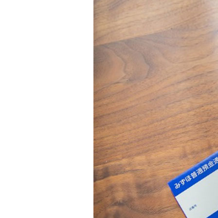
金銭信託「貯蓄の達人」