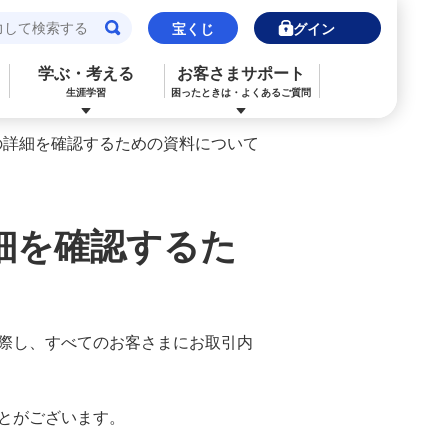
宝くじ
ログイン
学ぶ・考える
お客さまサポート
生涯学習
困ったときは・よくあるご質問
の詳細を確認するための資料について
閉じる
閉じる
閉じる
閉じる
閉じる
閉じる
みずほJCBデビット（デビットカード）
ご利用中のお客さま
ご検討中のお客さま
ご検討中のお客さま
ご検討中のお客さま
詳しく知りたいときは
細を確認するた
申込ボードログイン
NISA・投資信託申込
保険の見直し
ライフデザイン・ナビゲーション
よくあるご質問
その他決済・支払いサービス
iDeCo申込
ライフデザイン・ナビゲーション
個人のお客さま向けコンサルティング
ご検討中のお客さま
ライフデザイン・ナビゲーション
医療保険
住宅ローン申込（新規）
際し、すべてのお客さまにお取引内
みずほプレミアムクラブ
みずほ銀行オンライン相談
年金保険
住宅ローン申込（借換）
来店予約（ご相談）
来店予約（ご相談）
カードローン申込（口座あり）
とがございます。