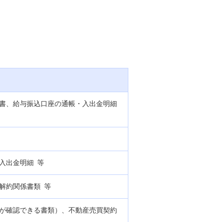
資産形成・資産運用セミナー
カードローン申込（口座なし）
約書、給与振込口座の通帳・入出金明細
入出金明細 等
解約関係書類 等
が確認できる書類）、不動産売買契約