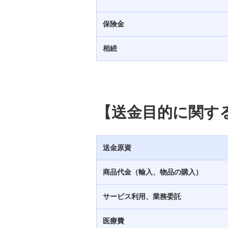
電子納税を活用した税公金のお支払い
について
保険金
残高証明書の発行
相続
大切な方が亡くなられたら
成年後見制度の届け出
【送金目的に関す
代理人予約サービス
送金原資
商品代金（輸入、物品の購入）
サービス利用、業務委託
医療費