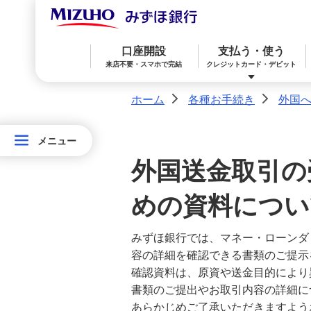
カード・通帳の再発行
口座開設
支払う・使う
（紛失した）カード・通帳・印鑑の発
来店不要・スマホで完結
クレジットカード・デビット
見
ホーム
各種お手続き
外国
>
>
キャッシュカードの磁気修復
メニュー
メニュー
みずほ楽天カード（クレジットカード）
住宅ローン
預金
相続・承継・資産管理
おかねアカデミー
困ったときは
各
住所の変更
外国送金取引の
種
氏名・印鑑の変更
みずほWallet
みずほ リ・バース60
iDeCo：イデコ（個人型確定拠出年金）
お
めの資料につい
手
取引店の変更
みずほ銀行では、マネー・ローンダ
続
みずほダイレクト
教育ローン
外貨預金
容の詳細を確認できる書類のご提示
き
カードの暗証番号の変更
確認資料は、原資や送金目的により
書類のご提出やお取引内容の詳細に
オンライン金融商品仲介サービス
あらかじめご了承いただきますよう
外国への送金・受け取り