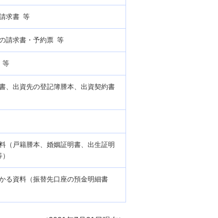
請求書 等
の請求書・予約票 等
 等
見書、出資先の登記簿謄本、出資契約書
料（戸籍謄本、婚姻証明書、出生証明
等）
分かる資料（振替先口座の預金明細書