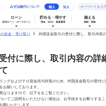
みずほ銀行について
個人
法人
ローン
貯める・増やす
備える
住宅ローン・カードローン
預金・NISA・資産運用
相続・保険
への送金・受け取り
外国送金取引の受付に際し、取引内容
>
みずほマイレージクラブカード（クレジ
カードローン
NISA：ニーサ（少額投資非課税制度）
保険
資産形成サポート
ットカード）
受付に際し、取引内容の詳
多目的ローン
投資信託
J-Coin Pay
て
リングおよびテロ資金供与対策のため、外国送金取引の受付に
みずほグローバル口座（マルチカレンシ
リフォームローン
みずほマイレージクラブ
ー口座）
をお願いしております。
異なりますので、以下ををご覧ください。
ついてご説明をいただけない場合は、お手続きをお断りするこ
個人向け国債
お願いいたします。