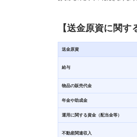
金銭信託「貯蓄の達人」
「外国為替および外国貿易法」への
対応について
【送金原資に関す
「米国OFAC規制」への対応につい
て
送金原資
OFAC規制違反の取引事例
給与
外国送金取引の受付に際し、取引内
容の詳細を確認するための資料につ
物品の販売代金
いて
年金や助成金
外貨両替
運用に関する資金（配当金等）
通帳繰越
不動産関連収入