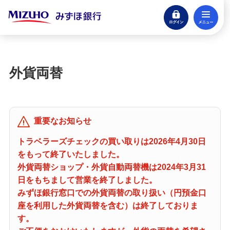
ログイン
メ
閉じる
宝くじ
ログイン
外貨両替
口座開設
来店不要・スマホで完結
支払う・つかう
重要なお知らせ
クレジットカード・デビット
トラベラーズチェックの買い取りは2026年4月30日
をもって終了いたしました。
ローン
外貨両替ショップ・外貨自動両替機は2024年3月31
住宅ローン・カードローン
日をもちまして営業を終了しました。
みずほ銀行窓口での外貨両替の取り扱い（円預金口
貯める・増やす
座を利用した外貨両替を含む）は終了しておりま
預金・NISA・資産運用
す。