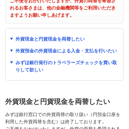
ご不便をおかけいたしますが、外貨の両替を希望さ
備える
れるお客さまは、他の金融機関等をご利用いただき
相続・保険
ますようお願い申しあげます。
学ぶ・考える
生涯学習
外貨現金と円貨現金を両替したい
お客さまサポート
外貨預金の外貨現金による入金・支払を行いたい
困ったときは・よくあるご質問
みずほ銀行発行のトラベラーズチェックを買い取
みずほ銀行について
りして欲しい
外貨現金と円貨現金を両替したい
みずほ銀行窓口での外貨両替の取り扱い（円預金口座を
利用した外貨両替を含む）は終了しております。
ご不便をおかけいたしますが、外貨の両替を希望される