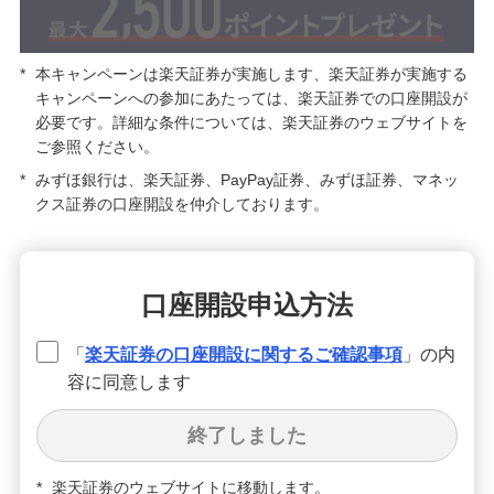
備える
相続・保険
*
本キャンペーンは楽天証券が実施します、楽天証券が実施する
学ぶ・考える
キャンペーンへの参加にあたっては、楽天証券での口座開設が
生涯学習
必要です。詳細な条件については、楽天証券のウェブサイトを
ご参照ください。
お客さまサポート
*
みずほ銀行は、楽天証券、PayPay証券、みずほ証券、マネッ
困ったときは・よくあるご質問
クス証券の口座開設を仲介しております。
みずほ銀行について
口座開設申込方法
「
楽天証券の口座開設に関するご確認事項
」の内
容に同意します
終了しました
*
楽天証券のウェブサイトに移動します。