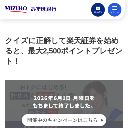
ログイン
メ
閉じる
宝くじ
ログイン
クイズに正解して楽天証券を始め
口座開設
ると、最大2,500ポイントプレゼン
来店不要・スマホで完結
ト！
支払う・つかう
クレジットカード・デビット
ローン
住宅ローン・カードローン
貯める・増やす
預金・NISA・資産運用