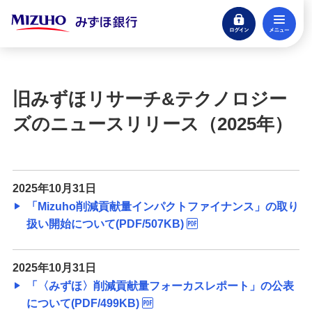
ログイン
メ
閉じる
宝くじ
ログイン
旧みずほリサーチ&テクノロジー
口座開設
ズのニュースリリース（2025年）
来店不要・スマホで完結
支払う・つかう
クレジットカード・デビット
2025年10月31日
「Mizuho削減貢献量インパクトファイナンス」の取り
ローン
扱い開始について(PDF/507KB)
住宅ローン・カードローン
貯める・増やす
2025年10月31日
預金・NISA・資産運用
「〈みずほ〉削減貢献量フォーカスレポート」の公表
について(PDF/499KB)