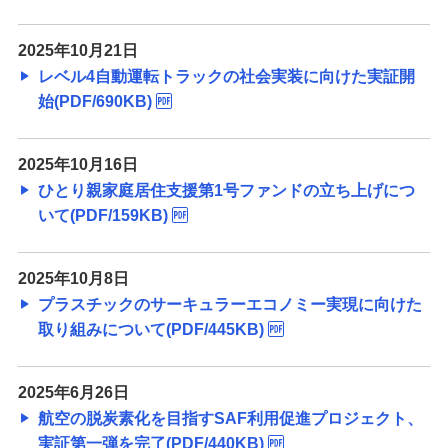
備える
相続・保険
2025年10月21日
レベル4自動運転トラックの社会実装に向けた実証開
学ぶ・考える
始(PDF/690KB)
生涯学習
お客さまサポート
2025年10月16日
困ったときは・よくあるご質問
ひとり親家庭居住支援第1号ファンドの立ち上げにつ
いて(PDF/159KB)
みずほ銀行について
2025年10月8日
プラスチックのサーキュラーエコノミー実現に向けた
取り組みについて(PDF/445KB)
2025年6月26日
航空の脱炭素化を目指すSAF利用促進プロジェクト、
実証第一弾を完了(PDF/440KB)