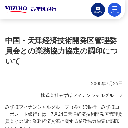
ログイン
メ
閉じる
宝くじ
ログイン
中国・天津経済技術開発区管理委
口座開設
員会との業務協力協定の調印につ
来店不要・スマホで完結
いて
支払う・つかう
クレジットカード・デビット
2006年7月25日
ローン
株式会社みずほフィナンシャルグループ
住宅ローン・カードローン
みずほフィナンシャルグループ（みずほ銀行・みずほコ
貯める・増やす
ーポレート銀行）は、7月24日天津経済技術開発区管理委
預金・NISA・資産運用
員会との間で業務経済交流に関する業務協力協定に調印