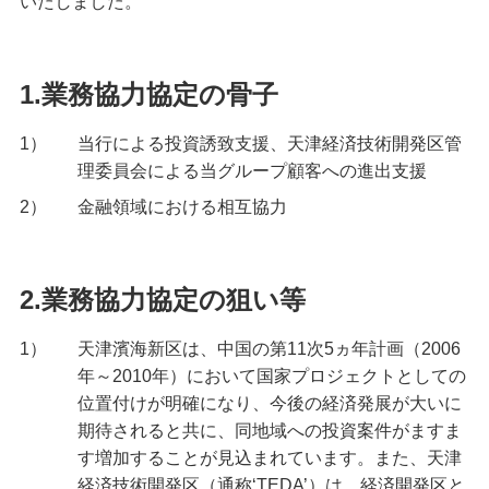
いたしました。
備える
相続・保険
学ぶ・考える
1.業務協力協定の骨子
生涯学習
1）
当行による投資誘致支援、天津経済技術開発区管
お客さまサポート
理委員会による当グループ顧客への進出支援
困ったときは・よくあるご質問
2）
金融領域における相互協力
みずほ銀行について
2.業務協力協定の狙い等
1）
天津濱海新区は、中国の第11次5ヵ年計画（2006
年～2010年）において国家プロジェクトとしての
位置付けが明確になり、今後の経済発展が大いに
期待されると共に、同地域への投資案件がますま
す増加することが見込まれています。また、天津
経済技術開発区（通称‘TEDA’）は、経済開発区と