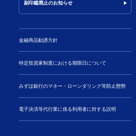
ミットメントラインを設定 ～過去
副印鑑廃止のお知らせ
最大の人民元コミットメントライ
ン～（旧みずほコーポレート銀行
のお客さま）
長期プライムレートについて（旧
金融商品勧誘方針
みずほコーポレート銀行のお客さ
ま）
特定投資家制度における期限日について
いすゞ自動車株式会社の普通株式
取得について（旧みずほコーポレ
ート銀行のお客さま）
みずほ銀行のマネー・ローンダリング等防止態勢
ニューデリー支店の開設について
（旧みずほコーポレート銀行のお
客さま）
電子決済等代行業に係る利用者に対する説明
長期プライムレートについて（旧
みずほコーポレート銀行のお客さ
ま）