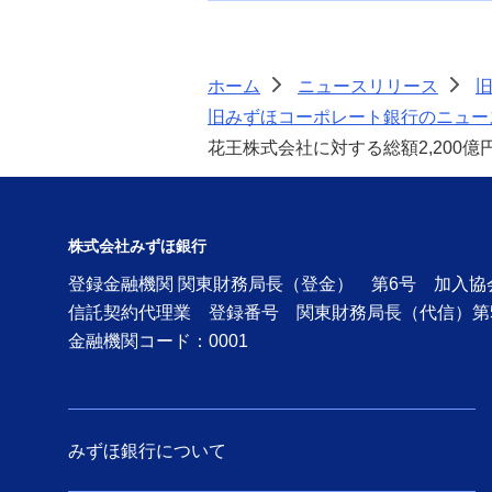
ーポレート銀行のお客さま）
当社子会社の解散について（旧み
ホーム
ニュースリリース
ずほコーポレート銀行のお客さ
>
>
ま）
旧みずほコーポレート銀行のニュース
花王株式会社に対する総額2,200
海外特別目的子会社の設立及び優
先出資証券の発行に関するお知ら
せ（旧みずほコーポレート銀行の
お客さま）
株式会社みずほ銀行
登録金融機関 関東財務局長（登金） 第6号 加入
ホーチミン支店設置内認可の取得
について（旧みずほコーポレート
信託契約代理業 登録番号 関東財務局長（代信）第
銀行のお客さま）
金融機関コード：0001
「ニューヨーク支店アトランタ出
張所」設置について（旧みずほコ
ーポレート銀行のお客さま）
みずほ銀行について