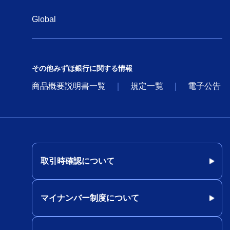
優先出資証券の条件決定に関する
お知らせ（旧みずほコーポレート
Global
銀行のお客さま）
長期プライムレートについて（旧
みずほコーポレート銀行のお客さ
その他みずほ銀行に関する情報
ま）
商品概要説明書一覧
規定一覧
電子公告
みずほコーポレート銀行債券（期
間5年）の発行条件について（旧
みずほコーポレート銀行のお客さ
ま）
花王株式会社に対する総額2,200
取引時確認について
億円のシンジケート・ローンを組
成（旧みずほコーポレート銀行の
お客さま）
マイナンバー制度について
東風汽車有限公司に対し、総額35
億元のシンジケーション方式のコ