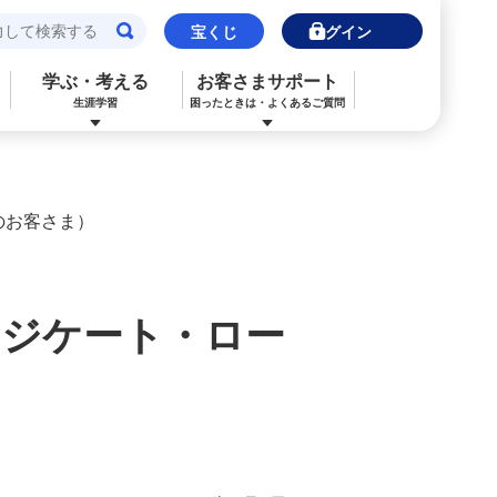
宝くじ
ログイン
学ぶ・考える
お客さまサポート
生涯学習
困ったときは・よくあるご質問
閉じる
閉じる
閉じる
閉じる
閉じる
閉じる
のお客さま）
みずほJCBデビット（デビットカード）
ご利用中のお客さま
ご検討中のお客さま
ご検討中のお客さま
ご検討中のお客さま
詳しく知りたいときは
申込ボードログイン
NISA・投資信託申込
保険の見直し
ライフデザイン・ナビゲーション
よくあるご質問
その他決済・支払いサービス
iDeCo申込
ライフデザイン・ナビゲーション
個人のお客さま向けコンサルティング
ンジケート・ロー
ご検討中のお客さま
金利一覧
医療保険
住宅ローン申込（新規）
みずほプレミアムクラブ
外国為替相場情報
年金保険
住宅ローン申込（借換）
ライフデザイン・ナビゲーション
来店予約（ご相談）
カードローン申込（口座あり）