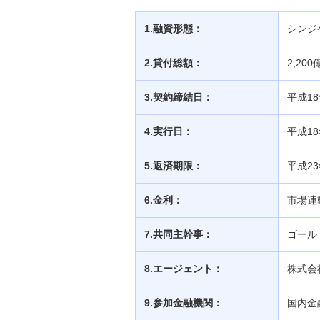
みずほコーポレート銀行のお客さ
ま）
1.融資形態：
シンジ
三井埠頭株式会社の更生債権一括
2.貸付総額：
2,200
弁済のためのシンジケート・ロー
ンを組成 ～更生会社向けエグジッ
ト・ローン ～（旧みずほコーポレ
3.契約締結日：
平成18
ート銀行のお客さま）
4.実行日：
平成18
長期プライムレートについて（旧
みずほコーポレート銀行のお客さ
5.返済期限：
平成23
ま）
6.金利：
市場連
みずほコーポレート銀行債券（期
間5年）の発行条件について（旧
7.共同主幹事：
ゴール
みずほコーポレート銀行のお客さ
ま）
8.エージェント：
株式会
マレーシア工業開発庁との業務協
9.参加金融機関：
国内金
力覚書調印について（旧みずほコ