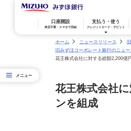
旧みずほコーポレート銀行のニュー
スリリース（2013年6月30日まで）
口座開設
支払う・使う
来店不要・スマホで完結
クレジットカード・デビット
旧みずほコーポレート銀行のニュー
スリリース（2012年）
ホーム
ニュースリリース
>
>
旧みずほコーポレート銀行のニュース
旧みずほコーポレート銀行のニュー
花王株式会社に対する総額2,200
スリリース（2011年）
みずほ楽天カード（クレジットカード）
住宅ローン
預金
相続・承継・資産管理
おかねアカデミー
困ったときは
メニュー
メニュー
旧みずほコーポレート銀行のニュー
ニ
みずほWallet
みずほ リ・バース60
iDeCo：イデコ（個人型確定拠出年金）
スリリース（2010年）
花王株式会社に
ュ
ー
旧みずほコーポレート銀行のニュー
ンを組成
みずほダイレクト
教育ローン
外貨預金
スリリース（2009年）
ス
リ
旧みずほコーポレート銀行のニュー
オンライン金融商品仲介サービス
スリリース（2008年）
リ