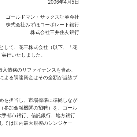
2006年4月5日
来店予約（ご相談）
カードローン申込（口座なし）
資産形成・資産運用セミナー
ゴールドマン・サックス証券会社
株式会社みずほコーポレート銀行
株式会社三井住友銀行
として、花王株式会社（以下、「花
、実行いたしました。
借入債務のリファイナンスを含め、
による調達資金はその全額が当該ブ
めを担当し、市場標準に準拠しなが
（参加金融機関の招聘）を、ゴール
大手都市銀行、信託銀行、地方銀行
しては国内最大規模のシンジケー