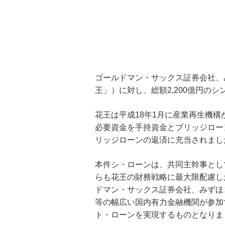
ー
旧みずほコーポレート銀行のニュー
金銭信託「貯蓄の達人」
ス
スリリース（2007年）
旧みずほコーポレート銀行の
ニュースリリース（2006
ゴールドマン・サックス証券会社、
年）
王」）に対し、総額2,200億円
在エジプト日本国大使館新事務所
花王は平成18年1月に産業再生機
整備等PFI事業への融資契約の締
結について（旧みずほコーポレー
必要資金を手持資金とブリッジロー
ト銀行のお客さま）
リッジローンの返済に充当されまし
長期プライムレートについて（旧
本件シ・ローンは、共同主幹事とし
みずほコーポレート銀行のお客さ
らも花王の財務戦略に最大限配慮し
ま）
ドマン・サックス証券会社、みずほ
等の幅広い国内有力金融機関が参加
みずほコーポレート銀行債券（期
ト・ローンを実現するものとなりま
間5年）の発行条件について（旧