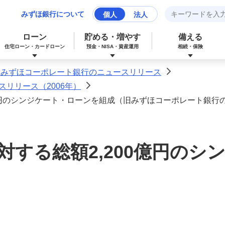
みずほ銀行について
個人
法人
ローン
貯める・増やす
備える
住宅ローン・カードローン
預金・NISA・資産運用
相続・保険
旧みずほコーポレート銀行のニュースリリース
>
リリース（2006年）
>
億円のシンジケート・ローンを組成（旧みずほコーポレート銀行
みずほマイレージクラブカード（クレジ
カードローン
NISA：ニーサ（少額投資非課税制度）
保険
資産形成サポート
ットカード）
多目的ローン
投資信託
J-Coin Pay
対する総額2,200億円のシ
みずほグローバル口座（マルチカレンシ
リフォームローン
みずほマイレージクラブ
ー口座）
個人向け国債