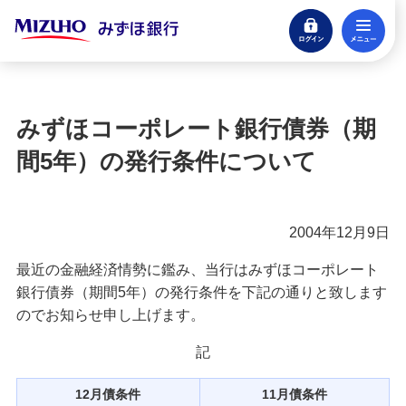
ログイン
メ
閉じる
宝くじ
ログイン
みずほコーポレート銀行債券（期
口座開設
間5年）の発行条件について
来店不要・スマホで完結
支払う・つかう
2004年12月9日
クレジットカード・デビット
最近の金融経済情勢に鑑み、当行はみずほコーポレート
ローン
銀行債券（期間5年）の発行条件を下記の通りと致します
住宅ローン・カードローン
のでお知らせ申し上げます。
貯める・増やす
記
預金・NISA・資産運用
12月債条件
11月債条件