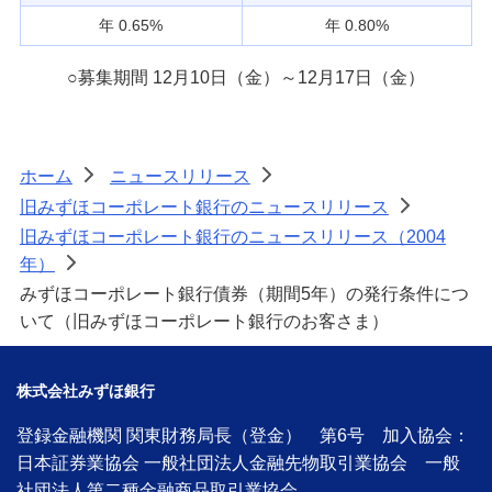
備える
年 0.65%
年 0.80%
相続・保険
○
募集期間 12月10日（金）～12月17日（金）
学ぶ・考える
生涯学習
お客さまサポート
ホーム
ニュースリリース
>
>
困ったときは・よくあるご質問
旧みずほコーポレート銀行のニュースリリース
>
旧みずほコーポレート銀行のニュースリリース（2004
みずほ銀行について
年）
>
みずほコーポレート銀行債券（期間5年）の発行条件につ
いて（旧みずほコーポレート銀行のお客さま）
株式会社みずほ銀行
登録金融機関 関東財務局長（登金） 第6号 加入協会：
日本証券業協会 一般社団法人金融先物取引業協会 一般
社団法人第二種金融商品取引業協会