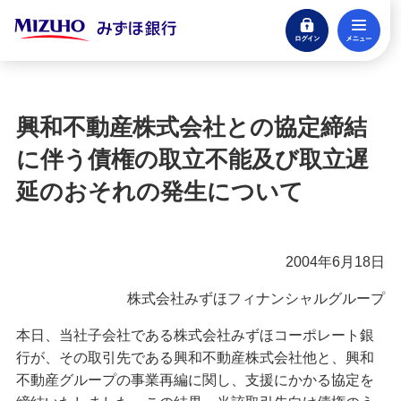
ログイン
メ
閉じる
宝くじ
ログイン
興和不動産株式会社との協定締結
口座開設
に伴う債権の取立不能及び取立遅
来店不要・スマホで完結
延のおそれの発生について
支払う・つかう
クレジットカード・デビット
2004年6月18日
ローン
株式会社みずほフィナンシャルグループ
住宅ローン・カードローン
本日、当社子会社である株式会社みずほコーポレート銀
貯める・増やす
行が、その取引先である興和不動産株式会社他と、興和
預金・NISA・資産運用
不動産グループの事業再編に関し、支援にかかる協定を