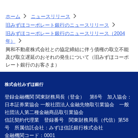
ホーム
ニュースリリース
>
>
旧みずほコーポレート銀行のニュースリリース
>
旧みずほコーポレート銀行のニュースリリース（2004
年）
>
興和不動産株式会社との協定締結に伴う債権の取立不能
及び取立遅延のおそれの発生について（旧みずほコーポ
レート銀行のお客さま）
株式会社みずほ銀行
登録金融機関 関東財務局長（登金） 第6号 加入協会：
日本証券業協会 一般社団法人金融先物取引業協会 一般
社団法人第二種金融商品取引業協会
信託契約代理業 登録番号 関東財務局長（代信）第58
号 所属信託会社：みずほ信託銀行株式会社
金融機関コード：0001