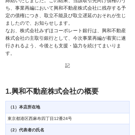
締結いたしました。この結果、当該取引先向け債権のう
備える
ち、事業再編において興和不動産株式会社に残存する予
相続・保険
定の債権につき、取立不能及び取立遅延のおそれが生じ
ましたので、お知らせします。
学ぶ・考える
なお、株式会社みずほコーポレート銀行は、興和不動産
生涯学習
株式会社の主取引銀行として、今次事業再編が着実に遂
行されるよう、今後とも支援・協力を続けてまいりま
お客さまサポート
す。
困ったときは・よくあるご質問
記
みずほ銀行について
1.興和不動産株式会社の概要
（1）本店所在地
東京都港区西麻布四丁目12番24号
（2）代表者の氏名