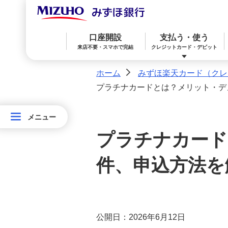
口座開設
支払う・使う
来店不要・スマホで完結
クレジットカード・デビット
ホーム
みずほ楽天カード（クレ
>
プラチナカードとは？メリット・デ
みずほ楽天カード（クレジットカード）
住宅ローン
預金
相続・承継・資産管理
おかねアカデミー
困ったときは
メニュー
メニュー
み
プラチナカード
ず
みずほWallet
みずほ リ・バース60
iDeCo：イデコ（個人型確定拠出年金）
ほ
件、申込方法を
楽
みずほダイレクト
教育ローン
外貨預金
天
カ
オンライン金融商品仲介サービス
公開日：2026年6月12日
ー