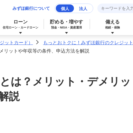
みずほ銀行について
個人
法人
ローン
貯める・増やす
備える
住宅ローン・カードローン
預金・NISA・資産運用
相続・保険
ジットカード）
もっとおトクに！みずほ銀行のクレジッ
>
メリットや年収等の条件、申込方法を解説
みずほマイレージクラブカード（クレジ
カードローン
NISA：ニーサ（少額投資非課税制度）
保険
資産形成サポート
ットカード）
とは？メリット・デメリッ
多目的ローン
投資信託
J-Coin Pay
解説
みずほグローバル口座（マルチカレンシ
リフォームローン
みずほマイレージクラブ
ー口座）
個人向け国債