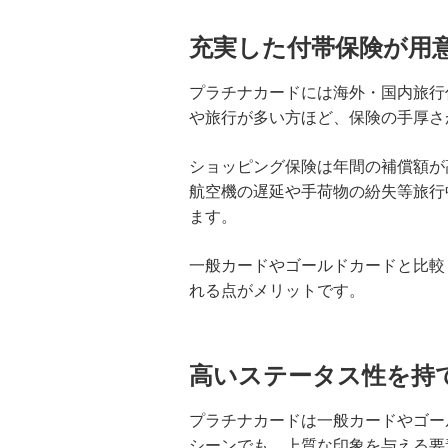
2枚目のクレジットカードを持つメ
充実した付帯保険が用
リット・デメリットは？選び方や使
い分けも解説
プラチナカードには海外・国内旅行
や旅行が多い方ほど、保険の手厚さ
クレジットカードの引き落とし日
（支払日）はいつ？締め日との関係
や注意点を解説
ショッピング保険は年間の補償額が
航空機の遅延や手荷物の紛失等旅行
ます。
クレジットカードの請求元を調べる
方法！明細書の見方や覚えのない請
求への対応も紹介
一般カードやゴールドカードと比較
れる点がメリットです。
クレジットカードは何歳から申し込
みが可能？審査に不安なときの対処
法も紹介
高いステータス性を持
クレジットカードのタッチ決済を分
プラチナカードは一般カードやゴー
かりやすく解説！メリットや使い方
のコツも紹介
シーンでも、上質な印象を与える要