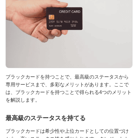
クレジットカードを英語で言うと？海外旅行で使
える基本フレーズをまとめて紹介
iDとクレジットカードの違いは？ポイント還元率
を高める方法も紹介
海外旅行におすすめのクレジットカードとは？選
ぶポイントや注意点を解説
ブラックカードを持つことで、最高級のステータスから
高校生はクレジットカードに申し込めない！カー
専用サービスまで、多彩なメリットがあります。ここで
ドを持つための代替手段と注意点を解説
は、ブラックカードを持つことで得られる4つのメリット
を解説します。
【初心者必見】クレジットカードのメリットとデ
メリット、利用時の注意点を解説
最高級のステータスを持てる
クレジットカードの暗証番号を変更する方法！手
ブラックカードは希少性や上位カードとしての位置づけ
数料の有無や注意点も解説