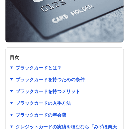
クレジットカードの作り方は？必要なものや初め
ての1枚を選ぶ際のポイントも解説
クレジットカードのセキュリティコードとは？役
割や確認方法、不正利用対策を解説
クレジットカードは学生でも作れる！メリットや
作り方、利用限度額についても解説
目次
ブラックカードとは？
クレジットカードの審査項目は？時間や必要書
類、落ちる理由を解説
ブラックカードを持つための条件
ブラックカードを持つメリット
クレジットカードの番号にはどのような意味があ
るの？流出リスクと対策も紹介
ブラックカードの入手方法
クレジットカードの有効期限はどのくらい？更新
ブラックカードの年会費
時の手続きも分かりやすく紹介
クレジットカードの実績を積むなら「みずほ楽天