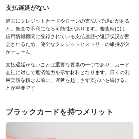
支払遅延がない
クレジットカードが作れない原因とは？審査に落
ちた場合の対処法や代替カードを紹介
過去にクレジットカードやローンの支払いで遅延がある
と、審査で不利になる可能性があります。審査時には、
クレジットカードの3Dセキュアとは？決済方法、
信用情報機関に登録されている支払履歴や返済状況が照
導入のメリットや注意点を解説
会されるため、健全なクレジットヒストリーの維持が欠
かせません。
クレジットカードの家族カードとは？発行条件や
メリット・デメリット等を解説
支払遅延がないことは重要な要素の一つであり、カード
会社に対して返済能力を示す材料となります。日々の利
用実績を積む以前に、遅延を起こさず支払いを続けるこ
クレジットカードの残高不足は1回目でも信用情報
に影響する？対処法やリスクを解説
とが重要です。
クレジットカードのランクとは？上げる方法やハ
イクラスのメリット・注意点も解説
ブラックカードを持つメリット
クレジットカード引き落としの時間は？当日入金
の注意点や遅れたときの対処法も紹介