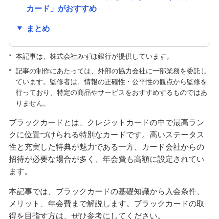
カード」がおすすめ
クレジットカードの種類はどう選ぶ？主な種類や
自分に合う1枚の選び方を紹介
まとめ
クレジットカードの手数料が発生するのはどんな
*
本記事は、株式会社みずほ銀行が提供しています。
とき？手数料なしで利用する方法も紹介
*
記事の制作にあたっては、外部の協力会社に一部業務を委託し
ています。監修者は、情報の正確性・公平性の観点から監修を
キャッシュカードとクレジットカードの違いは？
行っており、特定の商品やサービスをおすすめするものではあ
役割や使い分ける方法も解説
りません。
クレジットカードの解約前に確認すること・手続
ブラックカードとは、クレジットカードの中で最高ラン
方法は？メリット・デメリットも解説
クに位置づけられる特別なカードです。高いステータス
性と充実した特典が魅力である一方、カード会社からの
クレジットカードの更新時にするべきことは？新
招待が必要な場合が多く、年会費も高額に設定されてい
しいカードが届かない原因も解説
ます。
本記事では、ブラックカードの基礎知識から入会条件、
クレジットカードの利用限度額はどう決まる？仕
メリット、年会費まで解説します。ブラックカードの取
組みや確認方法、増やす方法を紹介
得を目指す方は、ぜひ参考にしてください。