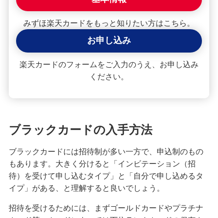
みずほマイレージクラブ
みずほ楽天カードをもっと知りたい方はこちら。
みずほプレミアムクラブ
お申し込み
楽天カードのフォームをご入力のうえ、お申し込み
ローン
ください。
住宅ローン・カードローン
貯める・増やす
預金・NISA・資産運用
ブラックカードの入手方法
備える
ブラックカードには招待制が多い一方で、申込制のもの
相続・保険
もあります。大きく分けると「インビテーション（招
学ぶ・考える
待）を受けて申し込むタイプ」と「自分で申し込めるタ
イプ」がある、と理解すると良いでしょう。
生涯学習
招待を受けるためには、まずゴールドカードやプラチナ
お客さまサポート