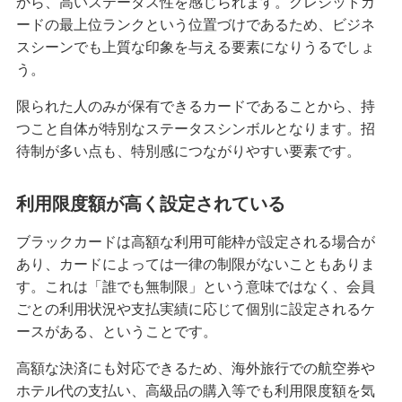
から、高いステータス性を感じられます。クレジットカ
ードの最上位ランクという位置づけであるため、ビジネ
無職でもクレジットカードは作れる？可能なケー
スシーンでも上質な印象を与える要素になりうるでしょ
スや審査に通るためのポイントを解説
う。
クレジットカードのブラックカードとは？持つ条
限られた人のみが保有できるカードであることから、持
件や入手方法を解説
つこと自体が特別なステータスシンボルとなります。招
待制が多い点も、特別感につながりやすい要素です。
プラチナカードとは？メリット・デメリットや年
収等の条件、申込方法を解説
利用限度額が高く設定されている
クレジットカードのキャッシングとは？利用方法
ブラックカードは高額な利用可能枠が設定される場合が
や返済方法、注意点を解説
あり、カードによっては一律の制限がないこともありま
す。これは「誰でも無制限」という意味ではなく、会員
クレジットカードのおすすめ国際ブランドは？そ
ごとの利用状況や支払実績に応じて個別に設定されるケ
れぞれの特徴と選び方を解説
ースがある、ということです。
高額な決済にも対応できるため、海外旅行での航空券や
大学生もクレジットカードを申し込める！メリッ
トや選び方、おすすめの使い方を解説
ホテル代の支払い、高級品の購入等でも利用限度額を気