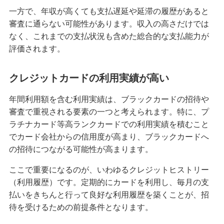
一方で、年収が高くても支払遅延や延滞の履歴があると
クレジットカードのステータスとは？保有する必
審査に通らない可能性があります。収入の高さだけでは
要性や役立つシーン、選び方を解説
なく、これまでの支払状況も含めた総合的な支払能力が
評価されます。
クレジットカードの名義変更のタイミングは？方
法や変更しないリスク等を解説
クレジットカードの利用実績が高い
クレジットカード決済の返金対応とは？手続きの
年間利用額を含む利用実績は、ブラックカードの招待や
流れやタイミング、注意点を解説
審査で重視される要素の一つと考えられます。特に、プ
ラチナカード等高ランクカードでの利用実績を積むこと
クレジットカードの引き落とし口座を変更する方
でカード会社からの信用度が高まり、ブラックカードへ
法とは？選び方や注意点も紹介
の招待につながる可能性が高まります。
クレジットカードとデビットカードの違いは？メ
ここで重要になるのが、いわゆるクレジットヒストリー
リット・デメリットや使い分け方を解説
（利用履歴）です。定期的にカードを利用し、毎月の支
払いをきちんと行って良好な利用履歴を築くことが、招
クレジットカード決済で領収書は発行できる？代
待を受けるための前提条件となります。
わりの書類や注意点も解説