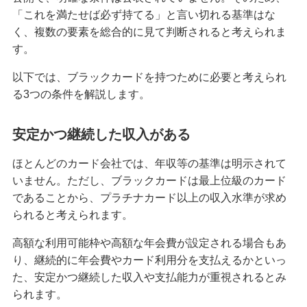
「これを満たせば必ず持てる」と言い切れる基準はな
クレジットカードを紛失した！対応方法や再発行
く、複数の要素を総合的に見て判断されると考えられま
までの手順を解説
す。
クレジットカード決済にはどんなメリットがあ
以下では、ブラックカードを持つために必要と考えられ
る？仕組みや注意点も解説
る3つの条件を解説します。
マイルが貯まるクレジットカードとは？選び方や
安定かつ継続した収入がある
効率的な貯め方、使い方を解説
ほとんどのカード会社では、年収等の基準は明示されて
クレジットカードの支払方法には何がある？1回払
いません。ただし、ブラックカードは最上位級のカード
いや分割払い等の種類を解説
であることから、プラチナカード以上の収入水準が求め
られると考えられます。
クレジットカードは何枚までが良い？2枚以上を持
つメリット・デメリット等を解説
高額な利用可能枠や高額な年会費が設定される場合もあ
り、継続的に年会費やカード利用分を支払えるかといっ
た、安定かつ継続した収入や支払能力が重視されるとみ
クレジットカードのゴールドとは？特徴や発行条
件、保有するメリット、選び方を解説
られます。