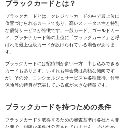
ブラックカードとは？
クレジットカードの請求元を調べる方法！明細書
の見方や覚えのない請求への対応も紹介
ブラックカードとは、クレジットカードの中で最上位に
位置づけられるカードであり、高いステータス性と特別
クレジットカードは何歳から申し込みが可能？審
な優待サービスが特徴です。一般カード、ゴールドカー
査に不安なときの対処法も紹介
ド、プラチナカード等の上位に「ブラックカード」と呼
ばれる最上位級カードが設けられている場合がありま
クレジットカードのタッチ決済を分かりやすく解
す。
説！メリットや使い方のコツも紹介
ブラックカードには招待制が多い一方、申し込みできる
カードもあります。いずれも年会費は高額な傾向です
クレジットカード署名欄のサインが必要な理由
は？書き方や廃止についても解説
が、その分、コンシェルジュサービスや各種優待、付帯
保険等の特典が充実している点が大きな特徴です。
きっぷをクレジットカードで購入する3つの方法！
メリットと注意点も解説
ブラックカードを持つための条件
クレジットカードを海外で利用すると手数料はど
ブラックカードを取得するための審査基準は各社とも非
のくらいかかる？注意点も紹介
公開で、明確な条件は公表されていません。そのため、