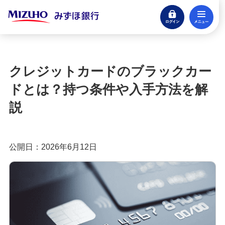
ログイン
メ
みずほ楽天カード（クレジットカード）
閉じる
もっとおトクに！みずほ銀行のクレジットカ
ード活用ガイド
クレジットカードのブラックカー
クレジットカードとは？種類やメリット・注意
ドとは？持つ条件や入手方法を解
点、審査の流れを分かりやすく解説
説
クレジットカードに付帯する特典とは？種類や選
び方、利用時の注意点を解説
公開日：2026年6月12日
クレジットカードのポイント還元率とは？選び方
や効率良く貯めるコツを紹介
クレジットカードの年会費は？無料・有料のメリ
ットや選び方を分かりやすく解説