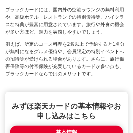
ブラックカードには、国内外の空港ラウンジの無料利用
みずほマイレージクラブカード（クレジットカ
や、高級ホテル・レストランでの特別優待等、ハイクラ
ード）
スな特典が豊富に用意されています。旅行や外食の機会
が多い方ほど、魅力を実感しやすいでしょう。
みずほJCBデビット（デビットカード）
例えば、所定のコース料理を2名以上で予約すると1名分
が無料になるグルメ優待や、会員限定の特別イベントへ
みずほWallet
の招待等が受けられる場合があります。さらに、旅行傷
害保険等の付帯保険が充実しているカードが多い点も、
ブラックカードならではのメリットです。
J-Coin Pay
その他決済・支払いサービス
みずほ楽天カードの基本情報やお
申し込みはこちら
みずほダイレクト
基本情報