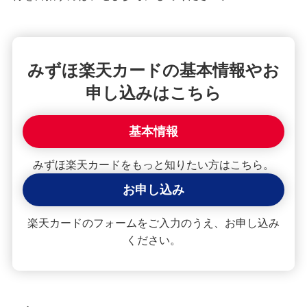
クレジットカードが使えない！よくある原因や解
決策を紹介
みずほ楽天カードの基本情報やお
【クレジットカード初心者向け】使い方や使える
場所、ポイントの貯め方を紹介
申し込みはこちら
クレジットカードの住所変更手続を紹介！タイミ
基本情報
ングや変更しないリスクも解説
みずほ楽天カードをもっと知りたい方はこちら。
クレジットカードで分割払い・あとから分割を利
用する手順は？手数料やメリットも紹介
お申し込み
楽天カードのフォームをご入力のうえ、お申し込み
2枚目のクレジットカードを持つメリット・デメリ
ットは？選び方や使い分けも解説
ください。
クレジットカードの引き落とし日（支払日）はい
つ？締め日との関係や注意点を解説