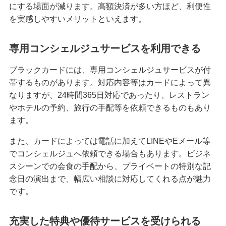
にする場面が減ります。高額決済が多い方ほど、利便性
を実感しやすいメリットといえます。
クレジットカードを再発行する方法とは？流れや
注意点を解説
専用コンシェルジュサービスを利用できる
クレジットカードのリボ払いとは？仕組みやメリ
ット、注意点を分かりやすく解説
ブラックカードには、専用コンシェルジュサービスが付
帯するものがあります。対応内容等はカードによって異
なりますが、24時間365日対応であったり、レストラン
初めてのクレジットカードはどう選ぶ？申し込み
の手順や注意点も解説
やホテルの予約、旅行の手配等を依頼できるものもあり
ます。
クレジットカードのデメリットとは？安全に利用
また、カードによっては電話に加えてLINEやEメール等
するためのポイントを分かりやすく紹介
でコンシェルジュへ依頼できる場合もあります。ビジネ
スシーンでの会食の手配から、プライベートの特別な記
クレジットカードの在籍確認とは？タイミングや
念日の演出まで、幅広い相談に対応してくれる点が魅力
確認内容、対応方法を解説
です。
ナンバーレスのクレジットカードとは？メリット
やデメリットを解説
充実した特典や優待サービスを受けられる