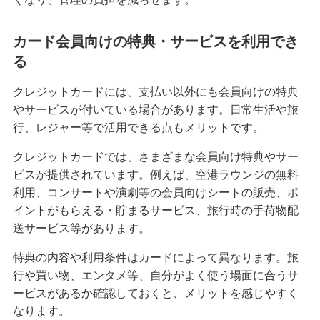
クレジットカードが作れない原因とは？審査に落
ちた場合の対処法や代替カードを紹介
カード会員向けの特典・サービスを利用でき
る
クレジットカードの3Dセキュアとは？決済方法、
導入のメリットや注意点を解説
クレジットカードには、支払い以外にも会員向けの特典
やサービスが付いている場合があります。日常生活や旅
行、レジャー等で活用できる点もメリットです。
クレジットカードの家族カードとは？発行条件や
メリット・デメリット等を解説
クレジットカードでは、さまざまな会員向け特典やサー
ビスが提供されています。例えば、空港ラウンジの無料
クレジットカードの残高不足は1回目でも信用情報
利用、コンサートや演劇等の会員向けシートの販売、ポ
に影響する？対処法やリスクを解説
イントがもらえる・貯まるサービス、旅行時の手荷物配
送サービス等があります。
クレジットカードのランクとは？上げる方法やハ
イクラスのメリット・注意点も解説
特典の内容や利用条件はカードによって異なります。旅
行や買い物、エンタメ等、自分がよく使う場面に合うサ
クレジットカード引き落としの時間は？当日入金
ービスがあるか確認しておくと、メリットを感じやすく
の注意点や遅れたときの対処法も紹介
なります。