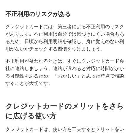
クレジットカードを再発行する方法とは？流れや
不正利用のリスクがある
注意点を解説
クレジットカードには、第三者による不正利用のリスク
があります。不正利用は自分では気づきにくい場合もあ
クレジットカードのリボ払いとは？仕組みやメリ
ット、注意点を分かりやすく解説
るため、日頃から利用明細を確認し、身に覚えのない利
用がないかチェックする習慣をつけましょう。
初めてのクレジットカードはどう選ぶ？申し込み
不正利用が疑われるときは、すぐにクレジットカード会
の手順や注意点も解説
社に連絡しましょう。連絡が遅れると対応に時間がかか
る可能性もあるため、「おかしい」と思った時点で相談
クレジットカードのデメリットとは？安全に利用
することが大切です。
するためのポイントを分かりやすく紹介
クレジットカードの在籍確認とは？タイミングや
クレジットカードのメリットをさら
確認内容、対応方法を解説
に広げる使い方
ナンバーレスのクレジットカードとは？メリット
やデメリットを解説
クレジットカードは、使い方を工夫するとメリットをい