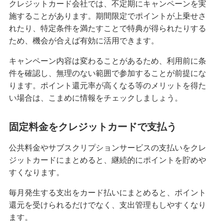
クレジットカード会社では、不定期にキャンペーンを実
みずほマイレージクラブ
施することがあります。期間限定でポイントが上乗せさ
れたり、特定条件を満たすことで特典が得られたりする
みずほプレミアムクラブ
ため、機会が合えば有効に活用できます。
キャンペーン内容は変わることがあるため、利用前に条
ローン
件を確認し、無理のない範囲で参加することが前提にな
住宅ローン・カードローン
ります。ポイント還元率が高くなる等のメリットを得た
い場合は、こまめに情報をチェックしましょう。
貯める・増やす
預金・NISA・資産運用
固定料金をクレジットカードで支払う
備える
公共料金やサブスクリプションサービスの支払いをクレ
相続・保険
ジットカードにまとめると、継続的にポイントを貯めや
すくなります。
学ぶ・考える
生涯学習
毎月発生する支出をカード払いにまとめると、ポイント
還元を受けられるだけでなく、支出管理もしやすくなり
お客さまサポート
ます。