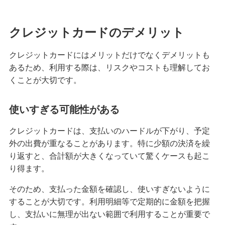
クレジットカードを英語で言うと？海外旅行で使
える基本フレーズをまとめて紹介
クレジットカードのデメリット
クレジットカードにはメリットだけでなくデメリットも
iDとクレジットカードの違いは？ポイント還元率
を高める方法も紹介
あるため、利用する際は、リスクやコストも理解してお
くことが大切です。
海外旅行におすすめのクレジットカードとは？選
ぶポイントや注意点を解説
使いすぎる可能性がある
クレジットカードは、支払いのハードルが下がり、予定
高校生はクレジットカードに申し込めない！カー
ドを持つための代替手段と注意点を解説
外の出費が重なることがあります。特に少額の決済を繰
り返すと、合計額が大きくなっていて驚くケースも起こ
り得ます。
【初心者必見】クレジットカードのメリットとデ
メリット、利用時の注意点を解説
そのため、支払った金額を確認し、使いすぎないように
することが大切です。利用明細等で定期的に金額を把握
クレジットカードの暗証番号を変更する方法！手
し、支払いに無理が出ない範囲で利用することが重要で
数料の有無や注意点も解説