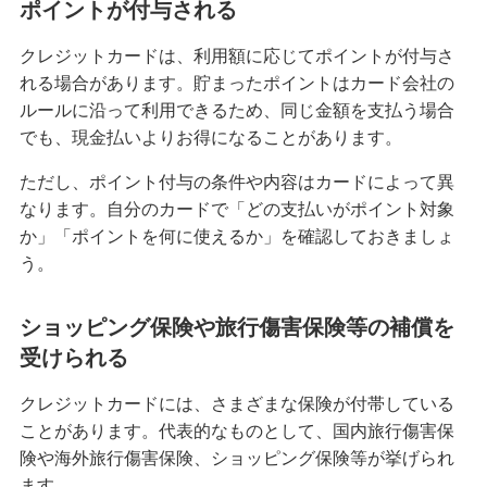
ポイントが付与される
クレジットカードを紛失した！対応方法や再発行
までの手順を解説
クレジットカードは、利用額に応じてポイントが付与さ
れる場合があります。貯まったポイントはカード会社の
ルールに沿って利用できるため、同じ金額を支払う場合
クレジットカード決済にはどんなメリットがあ
る？仕組みや注意点も解説
でも、現金払いよりお得になることがあります。
ただし、ポイント付与の条件や内容はカードによって異
マイルが貯まるクレジットカードとは？選び方や
なります。自分のカードで「どの支払いがポイント対象
効率的な貯め方、使い方を解説
か」「ポイントを何に使えるか」を確認しておきましょ
う。
クレジットカードの支払方法には何がある？1回払
いや分割払い等の種類を解説
ショッピング保険や旅行傷害保険等の補償を
受けられる
クレジットカードは何枚までが良い？2枚以上を持
つメリット・デメリット等を解説
クレジットカードには、さまざまな保険が付帯している
ことがあります。代表的なものとして、国内旅行傷害保
クレジットカードのゴールドとは？特徴や発行条
険や海外旅行傷害保険、ショッピング保険等が挙げられ
件、保有するメリット、選び方を解説
ます。