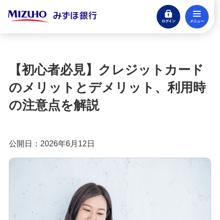
ログイン
メ
みずほ楽天カード（クレジットカード）
閉じる
もっとおトクに！みずほ銀行のクレジットカ
ード活用ガイド
【初心者必見】クレジットカード
クレジットカードとは？種類やメリット・注意
のメリットとデメリット、利用時
点、審査の流れを分かりやすく解説
の注意点を解説
クレジットカードに付帯する特典とは？種類や選
び方、利用時の注意点を解説
公開日：2026年6月12日
クレジットカードのポイント還元率とは？選び方
や効率良く貯めるコツを紹介
クレジットカードの年会費は？無料・有料のメリ
ットや選び方を分かりやすく解説