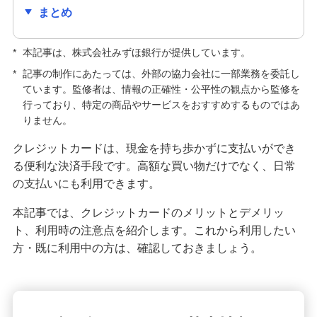
まとめ
クレジットカードの種類はどう選ぶ？主な種類や
自分に合う1枚の選び方を紹介
*
本記事は、株式会社みずほ銀行が提供しています。
クレジットカードの手数料が発生するのはどんな
*
記事の制作にあたっては、外部の協力会社に一部業務を委託し
とき？手数料なしで利用する方法も紹介
ています。監修者は、情報の正確性・公平性の観点から監修を
行っており、特定の商品やサービスをおすすめするものではあ
りません。
キャッシュカードとクレジットカードの違いは？
役割や使い分ける方法も解説
クレジットカードは、現金を持ち歩かずに支払いができ
る便利な決済手段です。高額な買い物だけでなく、日常
クレジットカードの解約前に確認すること・手続
の支払いにも利用できます。
方法は？メリット・デメリットも解説
本記事では、クレジットカードのメリットとデメリッ
クレジットカードの更新時にするべきことは？新
ト、利用時の注意点を紹介します。これから利用したい
しいカードが届かない原因も解説
方・既に利用中の方は、確認しておきましょう。
クレジットカードの利用限度額はどう決まる？仕
組みや確認方法、増やす方法を紹介