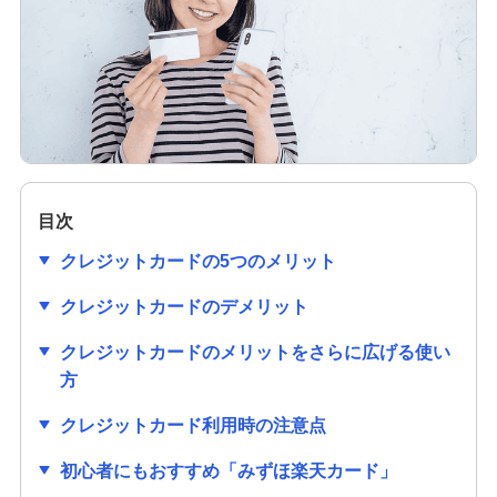
クレジットカードの作り方は？必要なものや初め
ての1枚を選ぶ際のポイントも解説
クレジットカードのセキュリティコードとは？役
割や確認方法、不正利用対策を解説
クレジットカードは学生でも作れる！メリットや
作り方、利用限度額についても解説
目次
クレジットカードの5つのメリット
クレジットカードの審査項目は？時間や必要書
類、落ちる理由を解説
クレジットカードのデメリット
クレジットカードのメリットをさらに広げる使い
クレジットカードの番号にはどのような意味があ
るの？流出リスクと対策も紹介
方
クレジットカード利用時の注意点
クレジットカードの有効期限はどのくらい？更新
時の手続きも分かりやすく紹介
初心者にもおすすめ「みずほ楽天カード」