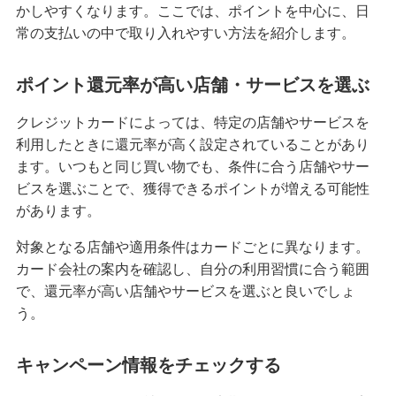
かしやすくなります。ここでは、ポイントを中心に、日
常の支払いの中で取り入れやすい方法を紹介します。
みずほマイレージクラブカード（クレジットカ
ード）
ポイント還元率が高い店舗・サービスを選ぶ
みずほJCBデビット（デビットカード）
クレジットカードによっては、特定の店舗やサービスを
利用したときに還元率が高く設定されていることがあり
ます。いつもと同じ買い物でも、条件に合う店舗やサー
みずほWallet
ビスを選ぶことで、獲得できるポイントが増える可能性
があります。
J-Coin Pay
対象となる店舗や適用条件はカードごとに異なります。
カード会社の案内を確認し、自分の利用習慣に合う範囲
その他決済・支払いサービス
で、還元率が高い店舗やサービスを選ぶと良いでしょ
う。
みずほダイレクト
キャンペーン情報をチェックする