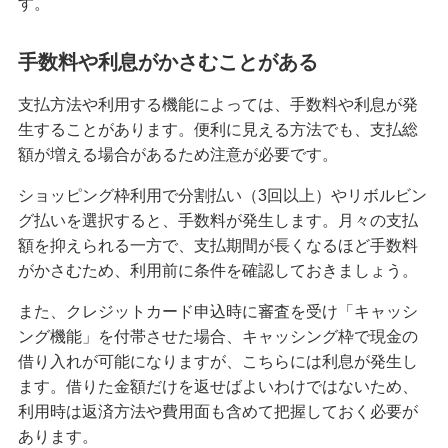
す。
無職でもクレジットカードは作れる？可能なケー
スや審査に通るためのポイントを解説
手数料や利息がかさむことがある
支払方法や利用する機能によっては、手数料や利息が発
クレジットカードのブラックカードとは？持つ条
生することがあります。便利に見える方法でも、支払総
件や入手方法を解説
額が増える場合があるため注意が必要です。
プラチナカードとは？メリット・デメリットや年
ショッピング枠利用で分割払い（3回以上）やリボルビン
収等の条件、申込方法を解説
グ払いを選択すると、手数料が発生します。月々の支払
額を抑えられる一方で、支払期間が長くなるほど手数料
クレジットカードのキャッシングとは？利用方法
がかさむため、利用前に条件を確認しておきましょう。
や返済方法、注意点を解説
また、クレジットカード申込時に審査を受け「キャッシ
ング機能」を付帯させた場合、キャッシング枠で現金の
クレジットカードのおすすめ国際ブランドは？そ
れぞれの特徴と選び方を解説
借り入れが可能になりますが、こちらには利息が発生し
ます。借りた金額だけを返せばよいわけではないため、
利用時は返済方法や費用面も含めて把握しておく必要が
大学生もクレジットカードを申し込める！メリッ
トや選び方、おすすめの使い方を解説
あります。