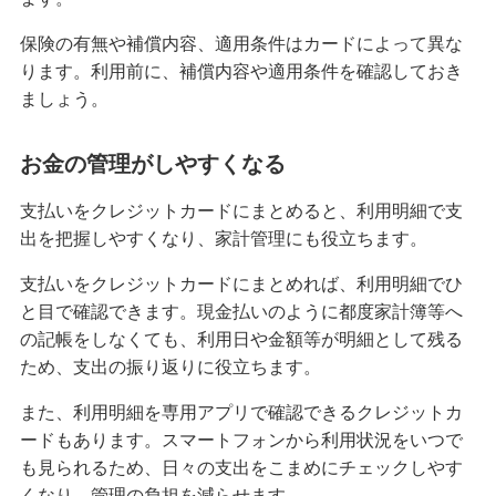
クレジットカードのステータスとは？保有する必
保険の有無や補償内容、適用条件はカードによって異な
要性や役立つシーン、選び方を解説
ります。利用前に、補償内容や適用条件を確認しておき
ましょう。
クレジットカードの名義変更のタイミングは？方
法や変更しないリスク等を解説
お金の管理がしやすくなる
クレジットカード決済の返金対応とは？手続きの
支払いをクレジットカードにまとめると、利用明細で支
流れやタイミング、注意点を解説
出を把握しやすくなり、家計管理にも役立ちます。
支払いをクレジットカードにまとめれば、利用明細でひ
クレジットカードの引き落とし口座を変更する方
法とは？選び方や注意点も紹介
と目で確認できます。現金払いのように都度家計簿等へ
の記帳をしなくても、利用日や金額等が明細として残る
ため、支出の振り返りに役立ちます。
クレジットカードとデビットカードの違いは？メ
リット・デメリットや使い分け方を解説
また、利用明細を専用アプリで確認できるクレジットカ
ードもあります。スマートフォンから利用状況をいつで
クレジットカード決済で領収書は発行できる？代
も見られるため、日々の支出をこまめにチェックしやす
わりの書類や注意点も解説
くなり、管理の負担を減らせます。