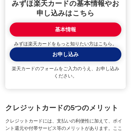
みずほ楽天カードの基本情報やお
クレジットカードが使えない！よくある原因や解
申し込みはこちら
決策を紹介
基本情報
【クレジットカード初心者向け】使い方や使える
場所、ポイントの貯め方を紹介
みずほ楽天カードをもっと知りたい方はこちら。
クレジットカードの住所変更手続を紹介！タイミ
お申し込み
ングや変更しないリスクも解説
楽天カードのフォームをご入力のうえ、お申し込み
クレジットカードで分割払い・あとから分割を利
ください。
用する手順は？手数料やメリットも紹介
2枚目のクレジットカードを持つメリット・デメリ
ットは？選び方や使い分けも解説
クレジットカードの5つのメリット
クレジットカードの引き落とし日（支払日）はい
クレジットカードには、支払いの利便性に加えて、ポイ
つ？締め日との関係や注意点を解説
ント還元や付帯サービス等のメリットがあります。ここ