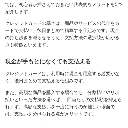
では、初心者が押さえておきたい代表的なメリットを5つ
クレジットカードの請求元を調べる方法！明細書
紹介します。
の見方や覚えのない請求への対応も紹介
クレジットカードの基本は、商品やサービスの代金をカ
クレジットカードは何歳から申し込みが可能？審
ードで支払い、後日まとめて精算する仕組みです。現金
査に不安なときの対処法も紹介
の持ち歩きを減らせるうえ、支払方法の選択肢が広がる
点も特徴といえます。
クレジットカードのタッチ決済を分かりやすく解
説！メリットや使い方のコツも紹介
現金が手もとになくても支払える
クレジットカード署名欄のサインが必要な理由
クレジットカードは、利用時に現金を用意する必要がな
は？書き方や廃止についても解説
く、後日まとめて支払える仕組みです。
また、高額な商品を購入する場合でも、分割払いやリボ
きっぷをクレジットカードで購入する3つの方法！
メリットと注意点も解説
払いといった方法を選べば、1回当たりの支払額を抑えら
れます。高額な支払いを一度に行うのが難しい場面で
は、支払いを分けられる点がメリットです。
クレジットカードを海外で利用すると手数料はど
のくらいかかる？注意点も紹介