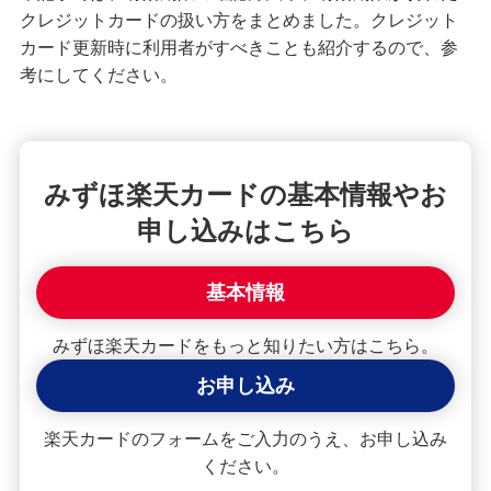
クレジットカードの扱い方をまとめました。クレジット
クレジットカードが使えない！よくある原因や解
カード更新時に利用者がすべきことも紹介するので、参
決策を紹介
考にしてください。
【クレジットカード初心者向け】使い方や使える
場所、ポイントの貯め方を紹介
みずほ楽天カードの基本情報やお
クレジットカードの住所変更手続を紹介！タイミ
ングや変更しないリスクも解説
申し込みはこちら
クレジットカードで分割払い・あとから分割を利
基本情報
用する手順は？手数料やメリットも紹介
みずほ楽天カードをもっと知りたい方はこちら。
2枚目のクレジットカードを持つメリット・デメリ
ットは？選び方や使い分けも解説
お申し込み
楽天カードのフォームをご入力のうえ、お申し込み
クレジットカードの引き落とし日（支払日）はい
つ？締め日との関係や注意点を解説
ください。