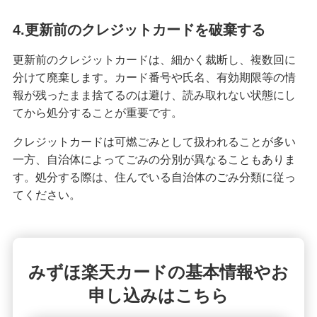
みずほマイレージクラブ
4.更新前のクレジットカードを破棄する
みずほプレミアムクラブ
更新前のクレジットカードは、細かく裁断し、複数回に
分けて廃棄します。カード番号や氏名、有効期限等の情
報が残ったまま捨てるのは避け、読み取れない状態にし
ローン
てから処分することが重要です。
住宅ローン・カードローン
クレジットカードは可燃ごみとして扱われることが多い
貯める・増やす
一方、自治体によってごみの分別が異なることもありま
預金・NISA・資産運用
す。処分する際は、住んでいる自治体のごみ分類に従っ
てください。
備える
相続・保険
学ぶ・考える
みずほ楽天カードの基本情報やお
生涯学習
申し込みはこちら
お客さまサポート