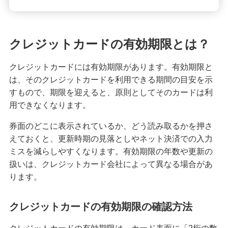
クレジットカードの請求元を調べる方法！明細書
の見方や覚えのない請求への対応も紹介
クレジットカードの有効期限とは？
クレジットカードは何歳から申し込みが可能？審
査に不安なときの対処法も紹介
クレジットカードには有効期限があります。有効期限と
は、そのクレジットカードを利用できる期間の目安を示
クレジットカードのタッチ決済を分かりやすく解
すもので、期限を迎えると、原則としてそのカードは利
説！メリットや使い方のコツも紹介
用できなくなります。
券面のどこに表示されているか、どう読み取るかを押さ
クレジットカード署名欄のサインが必要な理由
は？書き方や廃止についても解説
えておくと、更新時期の見落としやネット決済での入力
ミスを減らしやすくなります。有効期限の年数や更新の
扱いは、クレジットカード会社によって異なる場合があ
きっぷをクレジットカードで購入する3つの方法！
メリットと注意点も解説
ります。
クレジットカードを海外で利用すると手数料はど
クレジットカードの有効期限の確認方法
のくらいかかる？注意点も紹介