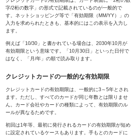
クレジットカードの有効期限は、カード表面に「2桁の数
字/2桁の数字」の形式で記載されているのが一般的で
クレジットカードを紛失した！対応方法や再発行
までの手順を解説
す。ネットショッピング等で「有効期限（MM/YY）」の
入力を求められたときも、基本的にはこの表示を入力し
ます。
クレジットカード決済にはどんなメリットがあ
る？仕組みや注意点も解説
例えば「10/30」と書かれている場合は、2030年10月が
有効期限という意味です。「10月30日」といった日付で
マイルが貯まるクレジットカードとは？選び方や
はなく、「月/年」の順で読み取ります。
効率的な貯め方、使い方を解説
クレジットカードの一般的な有効期限
クレジットカードの支払方法には何がある？1回払
いや分割払い等の種類を解説
クレジットカードの有効期限は、一般的に3～5年とされ
ます。ただし、すべてのカードが同じ年数とは限りませ
クレジットカードは何枚までが良い？2枚以上を持
ん。カード会社やカードの種類によって、有効期限のル
つメリット・デメリット等を解説
ールが異なるためです。
クレジットカードのゴールドとは？特徴や発行条
初回は1年等、最初に発行されるカードの有効期限が短め
件、保有するメリット、選び方を解説
に設定されているケースもあります。手もとのカードに