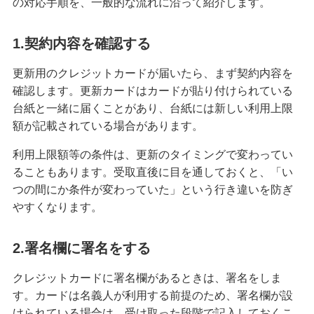
の対応手順を、一般的な流れに沿って紹介します。
クレジットカードを再発行する方法とは？流れや
1.契約内容を確認する
注意点を解説
更新用のクレジットカードが届いたら、まず契約内容を
クレジットカードのリボ払いとは？仕組みやメリ
確認します。更新カードはカードが貼り付けられている
ット、注意点を分かりやすく解説
台紙と一緒に届くことがあり、台紙には新しい利用上限
額が記載されている場合があります。
初めてのクレジットカードはどう選ぶ？申し込み
の手順や注意点も解説
利用上限額等の条件は、更新のタイミングで変わってい
ることもあります。受取直後に目を通しておくと、「い
クレジットカードのデメリットとは？安全に利用
つの間にか条件が変わっていた」という行き違いを防ぎ
するためのポイントを分かりやすく紹介
やすくなります。
クレジットカードの在籍確認とは？タイミングや
2.署名欄に署名をする
確認内容、対応方法を解説
クレジットカードに署名欄があるときは、署名をしま
ナンバーレスのクレジットカードとは？メリット
す。カードは名義人が利用する前提のため、署名欄が設
やデメリットを解説
けられている場合は、受け取った段階で記入しておくこ