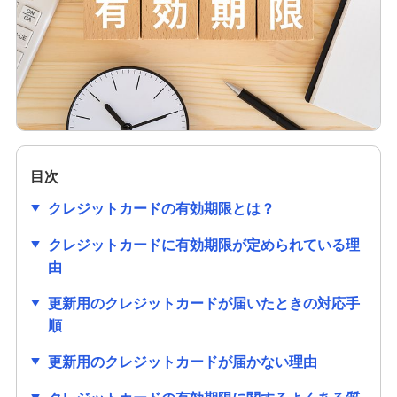
クレジットカードの作り方は？必要なものや初め
ての1枚を選ぶ際のポイントも解説
クレジットカードのセキュリティコードとは？役
割や確認方法、不正利用対策を解説
クレジットカードは学生でも作れる！メリットや
作り方、利用限度額についても解説
目次
クレジットカードの有効期限とは？
クレジットカードの審査項目は？時間や必要書
類、落ちる理由を解説
クレジットカードに有効期限が定められている理
由
クレジットカードの番号にはどのような意味があ
るの？流出リスクと対策も紹介
更新用のクレジットカードが届いたときの対応手
順
クレジットカードの有効期限はどのくらい？更新
更新用のクレジットカードが届かない理由
時の手続きも分かりやすく紹介