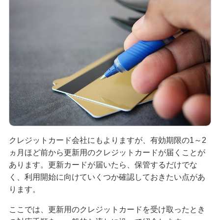
無職でもクレジットカードは作れる？可能なケー
スや審査に通るためのポイントを解説
クレジットカードのブラックカードとは？持つ条
件や入手方法を解説
プラチナカードとは？メリット・デメリットや年
収等の条件、申込方法を解説
クレジットカードのキャッシングとは？利用方法
や返済方法、注意点を解説
クレジットカード会社にもよりますが、有効期限の1～2
ヵ月ほど前から更新用のクレジットカードが届くことが
あります。更新カードが届いたら、保管するだけでな
クレジットカードのおすすめ国際ブランドは？そ
れぞれの特徴と選び方を解説
く、利用開始に向けていくつか確認しておきたい点があ
ります。
大学生もクレジットカードを申し込める！メリッ
ここでは、更新用のクレジットカードを受け取ったとき
トや選び方、おすすめの使い方を解説