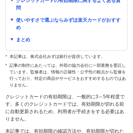
クレジットカードの有効期限に関するよくある質
クレジットカードの種類はどう選ぶ？主な種類や
問
自分に合う1枚の選び方を紹介
使いやすさで選ぶならみずほ楽天カードがおすす
め
クレジットカードの手数料が発生するのはどんな
とき？手数料なしで利用する方法も紹介
まとめ
キャッシュカードとクレジットカードの違いは？
*
本記事は、株式会社みずほ銀行が提供しています。
役割や使い分ける方法も解説
*
記事の制作にあたっては、外部の協力会社に一部業務を委託し
ています。監修者は、情報の正確性・公平性の観点から監修を
クレジットカードの解約前に確認すること・手続
行っており、特定の商品やサービスをおすすめするものではあ
方法は？メリット・デメリットも解説
りません。
クレジットカードの更新時にするべきことは？新
クレジットカードの有効期限は、一般的に3～5年程度で
しいカードが届かない原因も解説
す。多くのクレジットカードでは、有効期限が切れる前
に自動更新されるため、利用者が手続きをする必要はあ
クレジットカードの利用限度額はどう決まる？仕
りません。
組みや確認方法、増やす方法を紹介
本記事では、有効期限の確認方法や、有効期限が切れた