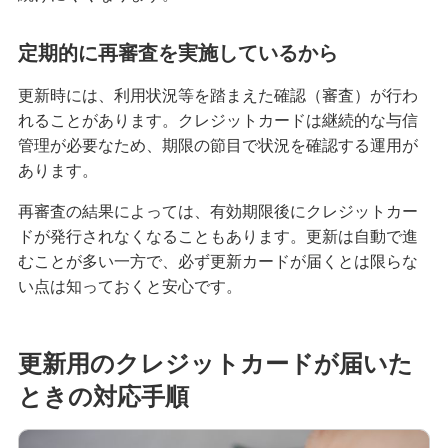
クレジットカードを英語で言うと？海外旅行で使
定期的に再審査を実施しているから
える基本フレーズをまとめて紹介
更新時には、利用状況等を踏まえた確認（審査）が行わ
iDとクレジットカードの違いは？ポイント還元率
れることがあります。クレジットカードは継続的な与信
を高める方法も紹介
管理が必要なため、期限の節目で状況を確認する運用が
あります。
海外旅行におすすめのクレジットカードとは？選
ぶポイントや注意点を解説
再審査の結果によっては、有効期限後にクレジットカー
ドが発行されなくなることもあります。更新は自動で進
高校生はクレジットカードに申し込めない！カー
むことが多い一方で、必ず更新カードが届くとは限らな
ドを持つための代替手段と注意点を解説
い点は知っておくと安心です。
【初心者必見】クレジットカードのメリットとデ
メリット、利用時の注意点を解説
更新用のクレジットカードが届いた
ときの対応手順
クレジットカードの暗証番号を変更する方法！手
数料の有無や注意点も解説