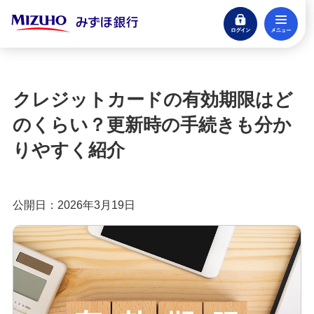
ログイン
メ
みずほ楽天カード（クレジットカード）
閉じる
もっとおトクに！みずほ銀行のクレジットカ
ード活用ガイド
クレジットカードの有効期限はど
クレジットカードとは？種類やメリット・注意
のくらい？更新時の手続きも分か
点、審査の流れを分かりやすく解説
りやすく紹介
クレジットカードに付帯する特典とは？種類や選
び方、利用時の注意点を解説
公開日：2026年3月19日
クレジットカードのポイント還元率とは？選び方
や効率良く貯めるコツを紹介
クレジットカードの年会費は？無料・有料のメリ
ットや選び方を分かりやすく解説