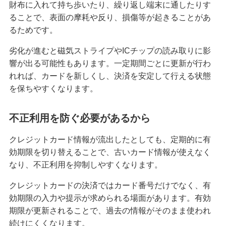
財布に入れて持ち歩いたり、繰り返し端末に通したりす
クレジットカードが作れない原因とは？審査に落
ることで、表面の摩耗や反り、損傷等が起きることがあ
ちた場合の対処法や代替カードを紹介
るためです。
劣化が進むと磁気ストライプやICチップの読み取りに影
クレジットカードの3Dセキュアとは？決済方法、
響が出る可能性もあります。一定期間ごとに更新が行わ
導入のメリットや注意点を解説
れれば、カードを新しくし、決済を安定して行える状態
を保ちやすくなります。
クレジットカードの家族カードとは？発行条件や
メリット・デメリット等を解説
不正利用を防ぐ必要があるから
クレジットカードの残高不足は1回目でも信用情報
クレジットカード情報が流出したとしても、定期的に有
に影響する？対処法やリスクを解説
効期限を切り替えることで、古いカード情報が使えなく
なり、不正利用を抑制しやすくなります。
クレジットカードのランクとは？上げる方法やハ
イクラスのメリット・注意点も解説
クレジットカードの決済ではカード番号だけでなく、有
効期限の入力や提示が求められる場面があります。有効
クレジットカード引き落としの時間は？当日入金
期限が更新されることで、過去の情報がそのまま使われ
の注意点や遅れたときの対処法も紹介
続けにくくなります。