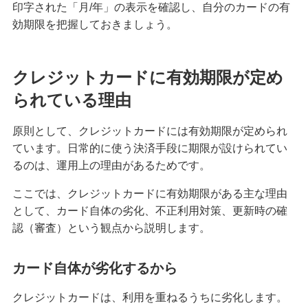
印字された「月/年」の表示を確認し、自分のカードの有
クレジットカードのステータスとは？保有する必
効期限を把握しておきましょう。
要性や役立つシーン、選び方を解説
クレジットカードの名義変更のタイミングは？方
クレジットカードに有効期限が定め
法や変更しないリスク等を解説
られている理由
クレジットカード決済の返金対応とは？手続きの
原則として、クレジットカードには有効期限が定められ
流れやタイミング、注意点を解説
ています。日常的に使う決済手段に期限が設けられてい
るのは、運用上の理由があるためです。
クレジットカードの引き落とし口座を変更する方
法とは？選び方や注意点も紹介
ここでは、クレジットカードに有効期限がある主な理由
として、カード自体の劣化、不正利用対策、更新時の確
認（審査）という観点から説明します。
クレジットカードとデビットカードの違いは？メ
リット・デメリットや使い分け方を解説
カード自体が劣化するから
クレジットカード決済で領収書は発行できる？代
わりの書類や注意点も解説
クレジットカードは、利用を重ねるうちに劣化します。