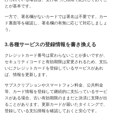
とが基本です。
みずほマイレージクラブカード（クレジットカ
一方で、署名欄がないカードでは署名は不要です。カー
ード）
ド裏面等を確認し、署名欄の有無に応じて対応しましょ
う。
みずほJCBデビット（デビットカード）
3.各種サービスの登録情報を書き換える
みずほWallet
クレジットカード番号は変わらないことが多いですが、
セキュリティコードと有効期限は変更されるため、支払
J-Coin Pay
いにクレジットカードを登録しているサービスがあれ
ば、情報を更新します。
その他決済・支払いサービス
サブスクリプションやスマートフォン料金、公共料金
等、カード情報を登録して継続的に支払っているサービ
スがある場合、古い有効期限のままだと決済に支障が出
みずほダイレクト
ることがあります。更新カードが届いたタイミングで、
登録している支払情報を確認しておくと安心です。