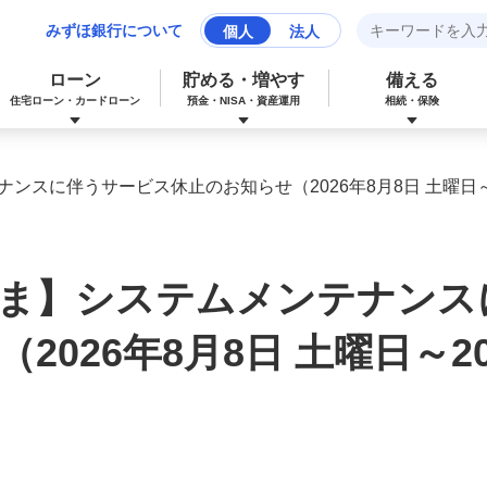
みずほ銀行について
個人
法人
ローン
貯める・増やす
備える
住宅ローン・カードローン
預金・NISA・資産運用
相続・保険
スに伴うサービス休止のお知らせ（2026年8月8日 土曜日～2
みずほマイレージクラブカード（クレジ
カードローン
NISA：ニーサ（少額投資非課税制度）
保険
資産形成サポート
ットカード）
ま】システムメンテナンス
多目的ローン
投資信託
J-Coin Pay
026年8月8日 土曜日～20
みずほグローバル口座（マルチカレンシ
リフォームローン
みずほマイレージクラブ
ー口座）
個人向け国債