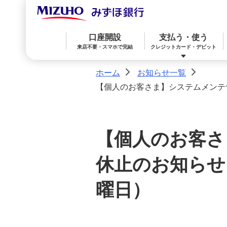
口座開設
支払う・使う
来店不要・スマホで完結
クレジットカード・デビット
ホーム
お知らせ一覧
>
>
【個人のお客さま】システムメンテナン
みずほ楽天カード（クレジットカード）
住宅ローン
預金
相続・承継・資産管理
おかねアカデミー
困ったときは
【個人のお客さ
みずほWallet
みずほ リ・バース60
iDeCo：イデコ（個人型確定拠出年金）
休止のお知らせ（2
みずほダイレクト
教育ローン
外貨預金
曜日）
オンライン金融商品仲介サービス