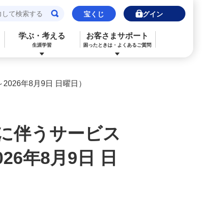
宝くじ
ログイン
学ぶ・考える
お客さまサポート
生涯学習
困ったときは・よくあるご質問
閉じる
閉じる
閉じる
閉じる
閉じる
閉じる
026年8月9日 日曜日）
みずほJCBデビット（デビットカード）
ご利用中のお客さま
ご検討中のお客さま
ご検討中のお客さま
ご検討中のお客さま
詳しく知りたいときは
申込ボードログイン
NISA・投資信託申込
保険の見直し
ライフデザイン・ナビゲーション
よくあるご質問
に伴うサービス
その他決済・支払いサービス
iDeCo申込
ライフデザイン・ナビゲーション
個人のお客さま向けコンサルティング
ご検討中のお客さま
26年8月9日 日
ライフデザイン・ナビゲーション
医療保険
住宅ローン申込（新規）
みずほプレミアムクラブ
みずほ銀行オンライン相談
年金保険
住宅ローン申込（借換）
来店予約（ご相談）
来店予約（ご相談）
カードローン申込（口座あり）