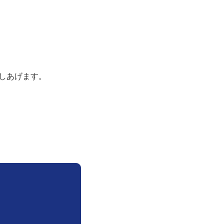
資産形成・資産運用セミナー
カードローン申込（口座なし）
しあげます。