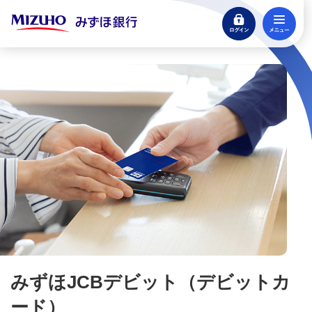
口座開設
ログイン
メ
来店不要・スマホで完結
閉じる
支払う・つかう
クレジットカード・デビット
みずほ楽天カード（クレジットカード）
みずほマイレージクラブカード（クレジットカ
ード）
みずほJCBデビット（デビットカード）
みずほJCBデビットの特長
みずほJCBデビット（デビットカ
ード）
みずほJCBデビットの使い方