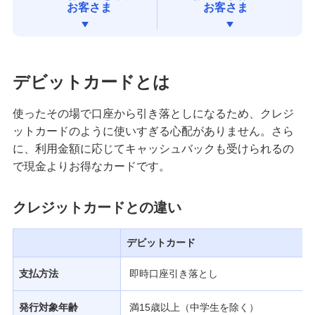
お客さま
お客さま
みずほダイレクト
みずほマイレージクラブ
デビットカードとは
みずほプレミアムクラブ
使ったその場で口座から引き落としになるため、クレジ
ットカードのように使いすぎる心配がありません。さら
に、利用金額に応じてキャッシュバックも受けられるの
ローン
で現金よりお得なカードです。
住宅ローン・カードローン
クレジットカードとの違い
貯める・増やす
預金・NISA・資産運用
デビットカード
備える
支払方法
即時口座引き落とし
相続・保険
発行対象年齢
満15歳以上（中学生を除く）
学ぶ・考える