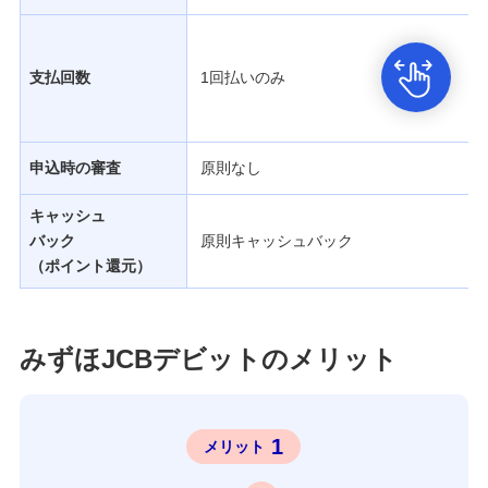
生涯学習
お客さまサポート
支払回数
1回払いのみ
困ったときは・よくあるご質問
みずほ銀行について
申込時の審査
原則なし
キャッシュ
バック
原則キャッシュバック
（ポイント還元）
みずほJCBデビットのメリット
1
メリット