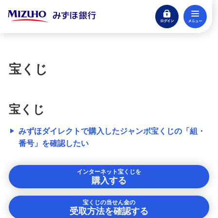
ログイン
メ
お客さまサポート
困ったときは・よくあるご質問
閉じる
困ったときは
宝くじ
みずほダイレクト
ATM
宝くじ
みずほダイレクトで購入したジャンボ宝くじの「組・
お手続き
番号」を確認したい
紛失・喪失
インターネット宝くじを
購入する
みずほマイレージクラブ
宝くじの当せん金の
受取方法を確認する
振込