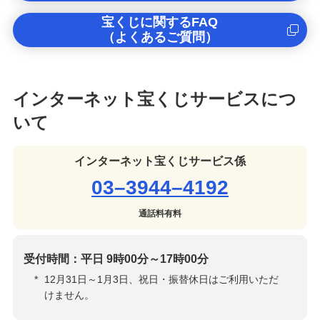
宝くじに関するFAQ
その他商品・サービス
（よくあるご質問）
新規口座開設
インターネット宝くじサービスにつ
宝くじ
いて
みずほチャットサポート
インターネット宝くじサービス係
03–3944–4192
みずほ銀行手話通訳サービス
通話料有料
みずほ銀行オンライン相談
受付時間：平日 9時00分～17時00分
教えてみずほさん（資産運用相談専用LINE公
*
12月31日～1月3日、祝日・振替休日はご利用いただ
式アカウント）
けません。