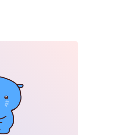
資産形成・資産運用セミナー
カードローン申込（口座なし）