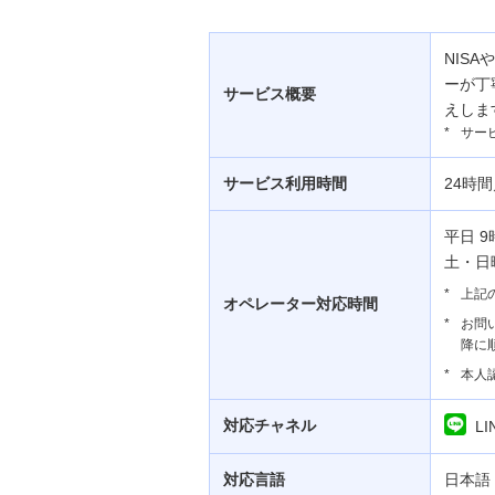
NIS
ーが丁
サービス概要
えしま
*
サー
サービス利用時間
24時間
平日 9
土・日
*
上記
オペレーター対応時間
*
お問
降に
*
本人
対応チャネル
L
対応言語
日本語