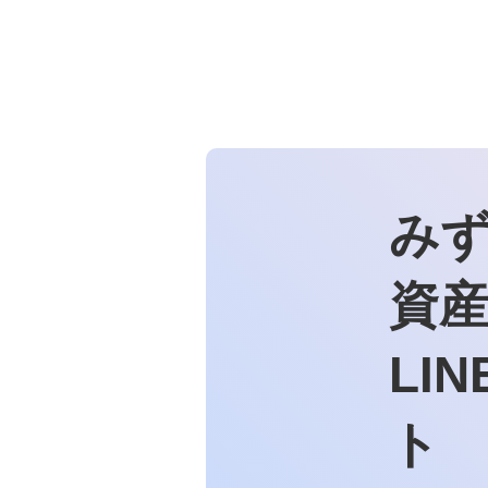
その他商品・サービス
金銭信託「貯蓄の達人」
新規口座開設
宝くじ
みずほチャットサポート
み
みずほ銀行手話通訳サービス
資
みずほ銀行オンライン相談
LI
教えてみずほさん（資産運用相
談専用LINE公式アカウント）
ト
「教えてみずほさん」利用規約