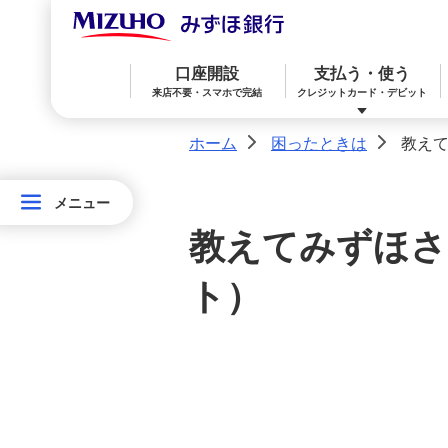
口座開設
支払う・使う
来店不要・スマホで完結
クレジットカード・デビット
みずほダイレクト
ホーム
困ったときは
教えて
>
>
ATM
メニュー
メニュー
みずほ楽天カード（クレジットカード）
住宅ローン
預金
相続・承継・資産管理
おかねアカデミー
困ったときは
困
お手続き
教えてみずほさ
っ
みずほWallet
みずほ リ・バース60
iDeCo：イデコ（個人型確定拠出年金）
た
紛失・喪失
ト）
と
みずほマイレージクラブ
き
みずほダイレクト
教育ローン
外貨預金
は
振込
オンライン金融商品仲介サービス