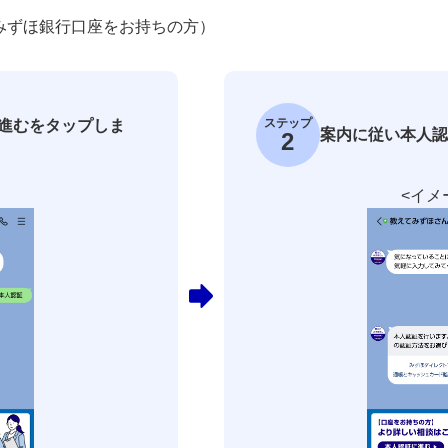
みずほ銀行口座をお持ちの方）
ステップ
進むをタップしま
案内に従い本人認
2
>
<イメ