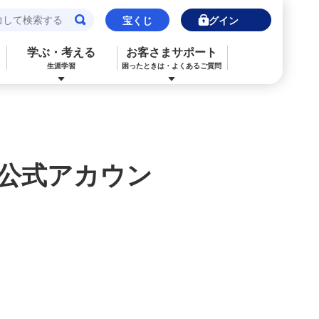
宝くじ
ログイン
学ぶ・考える
お客さまサポート
生涯学習
困ったときは・よくあるご質問
閉じる
閉じる
閉じる
閉じる
閉じる
閉じる
みずほJCBデビット（デビットカード）
ご利用中のお客さま
ご検討中のお客さま
ご検討中のお客さま
ご検討中のお客さま
詳しく知りたいときは
E公式アカウン
申込ボードログイン
NISA・投資信託申込
保険の見直し
ライフデザイン・ナビゲーション
よくあるご質問
その他決済・支払いサービス
iDeCo申込
ライフデザイン・ナビゲーション
個人のお客さま向けコンサルティング
ご検討中のお客さま
ライフデザイン・ナビゲーション
医療保険
住宅ローン申込（新規）
みずほプレミアムクラブ
みずほ銀行オンライン相談
年金保険
住宅ローン申込（借換）
来店予約（ご相談）
来店予約（ご相談）
カードローン申込（口座あり）