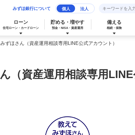
みずほ銀行について
個人
法人
ローン
貯める・増やす
備える
住宅ローン・カードローン
預金・NISA・資産運用
相続・保険
みずほさん（資産運用相談専用LINE公式アカウント）
みずほマイレージクラブカード（クレジ
カードローン
NISA：ニーサ（少額投資非課税制度）
保険
資産形成サポート
ットカード）
ん（資産運用相談専用LIN
多目的ローン
投資信託
J-Coin Pay
みずほグローバル口座（マルチカレンシ
リフォームローン
みずほマイレージクラブ
ー口座）
個人向け国債