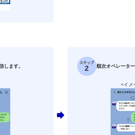
ステップ
信します。
順次オペレーター
2
>
<イメ