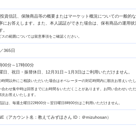
Aや投資信託、保険商品等の概要またはマーケット概況についての一般的
寧にお答えします。また、本人認証ができた場合は、保有商品の運用状
す。
ビスの範囲については留意事項をご確認ください。
／365日
時00分～17時00分
曜日、祝日・振替休日、12月31日～1月3日はご利用いただけません。
の時間以外にご相談いただいた場合はオペレーターの対応時間内に順次お答えいた
い合わせ集中時は回答までにお時間をいただくことがあります。お問い合わせいた
順次お答えいたします。
認証は、毎週土曜日22時00分～翌日曜日8時00分はご利用いただけません。
INE（アカウント名：教えてみずほさん ID：＠mizuhosan）