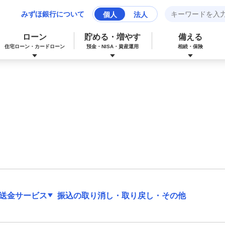
みずほ銀行について
個人
法人
ローン
貯める・増やす
備える
住宅ローン・カードローン
預金・NISA・資産運用
相続・保険
みずほマイレージクラブカード（クレジ
カードローン
NISA：ニーサ（少額投資非課税制度）
保険
資産形成サポート
ットカード）
多目的ローン
投資信託
J-Coin Pay
みずほグローバル口座（マルチカレンシ
リフォームローン
みずほマイレージクラブ
ー口座）
送金サービス
振込の取り消し・取り戻し・その他
個人向け国債