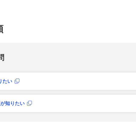
額
問
りたい
額が知りたい