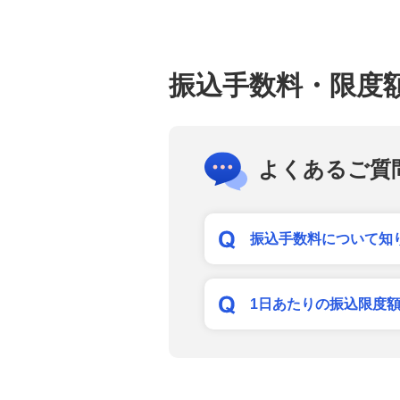
振込
金銭信託「貯蓄の達人」
その他商品・サービス
振込手数料・限度
新規口座開設
宝くじ
よくあるご質
みずほチャットサポート
振込手数料について知
みずほ銀行手話通訳サービス
みずほ銀行オンライン相談
1日あたりの振込限度
教えてみずほさん（資産運用相
談専用LINE公式アカウント）