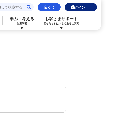
宝くじ
ログイン
学ぶ・考える
お客さまサポート
生涯学習
困ったときは・よくあるご質問
閉じる
閉じる
閉じる
閉じる
閉じる
閉じる
みずほJCBデビット（デビットカード）
ご利用中のお客さま
ご検討中のお客さま
ご検討中のお客さま
ご検討中のお客さま
詳しく知りたいときは
申込ボードログイン
NISA・投資信託申込
保険の見直し
ライフデザイン・ナビゲーション
よくあるご質問
その他決済・支払いサービス
iDeCo申込
ライフデザイン・ナビゲーション
個人のお客さま向けコンサルティング
ご検討中のお客さま
ライフデザイン・ナビゲーション
医療保険
住宅ローン申込（新規）
みずほプレミアムクラブ
みずほ銀行オンライン相談
年金保険
住宅ローン申込（借換）
来店予約（ご相談）
来店予約（ご相談）
カードローン申込（口座あり）