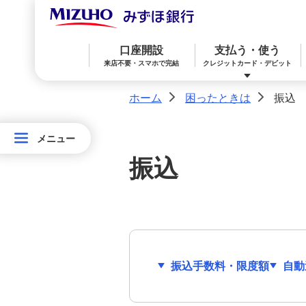
口座開設
支払う・使う
来店不要・スマホで完結
クレジットカード・デビット
ホーム
困ったときは
振込
>
>
みずほダイレクト
メニュー
メニュー
みずほ楽天カード（クレジットカード）
住宅ローン
預金
相続・承継・資産管理
おかねアカデミー
困ったときは
困
ATM
振込
っ
みずほWallet
みずほ リ・バース60
iDeCo：イデコ（個人型確定拠出年金）
た
お手続き
と
紛失・喪失
き
みずほダイレクト
教育ローン
外貨預金
は
振込手数料・限度額
自動
みずほマイレージクラブ
オンライン金融商品仲介サービス