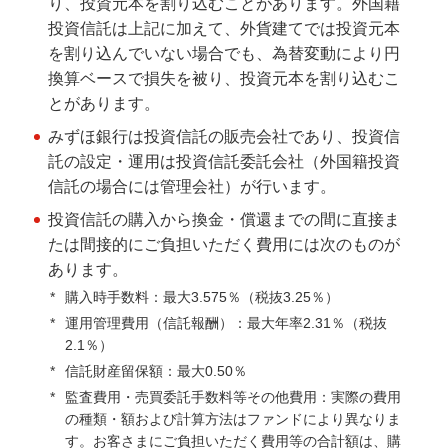
り、投資元本を割り込むことがあります。外国籍
【2021年に購入したNISA・ジュニアNISA残高およ
投資信託は上記に加えて、外貨建てでは投資元本
び継続管理勘定残高をお持ちのお客さまへ】2025年
を割り込んでいない場合でも、為替変動により円
12月の一部取引の停止に関するお知らせ
換算ベースで損失を被り、投資元本を割り込むこ
とがあります。
外国投資信託ご購入為替手数料割引のお知らせ
みずほ銀行は投資信託の販売会社であり、投資信
託の設定・運用は投資信託委託会社（外国籍投資
投資信託用語集
信託の場合には管理会社）が行います。
投資信託の購入から換金・償還までの間に直接ま
投資信託取引における反社会的勢力との関係遮断に
たは間接的にご負担いただく費用には次のものが
向けた取り組み強化について
あります。
*
購入時手数料：最大3.575％（税抜3.25％）
投資信託のご注意事項
*
運用管理費用（信託報酬）：最大年率2.31％（税抜
2.1％）
投資信託に係るリスクについてのご説明
*
信託財産留保額：最大0.50％
*
監査費用・売買委託手数料等その他費用：実際の費用
投資信託取引規定集
の種類・額および計算方法はファンドにより異なりま
す。お客さまにご負担いただく費用等の合計額は、購