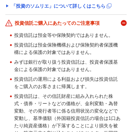
式ファンド」商品説明動画
「投資のソムリエ」について詳しくはこちら
「ファンドスミス・グローバル・エクイティ・フ
投資信託ご購入にあたってのご注意事項
ァンド」商品説明動画
投資信託は預金等や保険契約ではありません。
「グローバルESGハイクオリティ成長株式ファン
投資信託は預金保険機構および保険契約者保護機
ド（為替ヘッジなし）（愛称：未来の世界
（ESG））」商品説明動画
構による保護の対象ではありません。
みずほ銀行が取り扱う投資信託は、投資者保護基
「投資のソムリエ」商品説明動画
金による保護の対象ではありません。
投資信託の運用による利益および損失は投資信託
「HSBCインド債券オープン（毎月決算型）（愛
をご購入のお客さまに帰属します。
称：実ゾウ）」商品説明動画
投資信託は、その信託財産に組み入れられた株
式・債券・リートなどの価格が、金利変動・為替
相場急変時、目的を思い出して冷静に考える
変動、その発行者等に係る信用状況の変化などで
変動し、基準価額（外国籍投資信託の場合は1口あ
マーケットレポート
たり純資産価格）が下落することにより損失を被