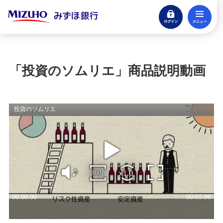
ログイン
メ
ファンド特設サイト一覧
閉じる
商品説明動画
「投資のソムリエ」商品説明動画
「セゾン・グローバルバランスファンド」商品説
明動画
「iTrustインド株式」商品説明動画
「フィデリティ・ロイヤル・コア・ファンド」商
品説明動画
「ピクテ・プレミアム・アセット・アロケーショ
ン・ファンド」商品説明動画
「ティー・ロウ・プライス 米国オールキャップ株