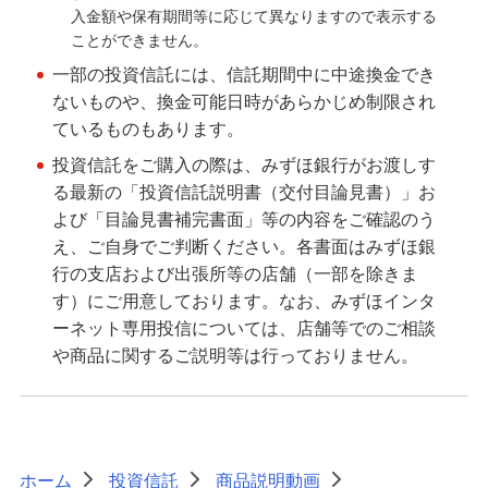
入金額や保有期間等に応じて異なりますので表示する
投資信託の一部ファンドにおいて購入時手数料率を
ことができません。
変更させていただきます。
一部の投資信託には、信託期間中に中途換金でき
ないものや、換金可能日時があらかじめ制限され
投資信託口座開設・積立投信申込サービス（サービ
ているものもあります。
ス取扱対象ファンド）
投資信託をご購入の際は、みずほ銀行がお渡しす
る最新の「投資信託説明書（交付目論見書）」お
外貨預金
よび「目論見書補完書面」等の内容をご確認のう
え、ご自身でご判断ください。各書面はみずほ銀
みずほグローバル口座（マルチカレンシー口
行の支店および出張所等の店舗（一部を除きま
座）
す）にご用意しております。なお、みずほインタ
ーネット専用投信については、店舗等でのご相談
や商品に関するご説明等は行っておりません。
オンライン金融商品仲介サービス
個人向け国債
ホーム
投資信託
商品説明動画
>
>
>