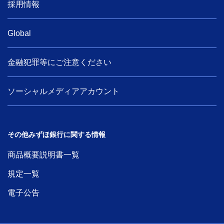
採用情報
学ぶ・考える
Global
生涯学習
お客さまサポート
金融犯罪等にご注意ください
困ったときは・よくあるご質問
ソーシャルメディアアカウント
みずほ銀行について
その他みずほ銀行に関する情報
商品概要説明書一覧
規定一覧
電子公告