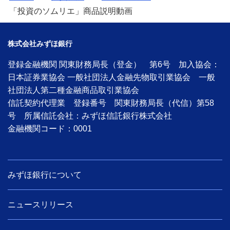
金銭信託「貯蓄の達人」
「投資のソムリエ」商品説明動画
株式会社みずほ銀行
ご検討中のお客さま
登録金融機関 関東財務局長（登金） 第6号 加入協会：
NISA・投資信託申込
日本証券業協会 一般社団法人金融先物取引業協会 一般
iDeCo申込
社団法人第二種金融商品取引業協会
信託契約代理業 登録番号 関東財務局長（代信）第58
ライフデザイン・ナビゲーション
号 所属信託会社：みずほ信託銀行株式会社
金融機関コード：0001
みずほ銀行オンライン相談
来店予約（ご相談）
みずほ銀行について
資産形成・資産運用セミナー
ニュースリリース
備える
相続・保険