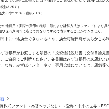
償還までの間に直接または間接的にご負担いただく費用には次
税抜3.25％）
年率2.31％（税抜2.1％）
その他費用：実際の費用の種類・額および計算方法はファンドにより異
額や保有期間等に応じて異なりますので表示することができません。
期間中に中途換金できないものや、換金可能日時があらかじめ
みずほ銀行がお渡しする最新の「投資信託説明書（交付目論見
え、ご自身でご判断ください。各書面はみずほ銀行の支店およ
す。なお、みずほインターネット専用投信については、店舗等
動画
>
成長株式ファンド（為替ヘッジなし）（愛称：未来の世界（ES