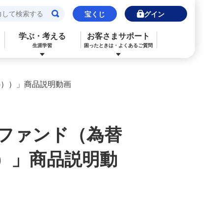
宝くじ
ログイン
学ぶ・考える
お客さまサポート
生涯学習
困ったときは・よくあるご質問
閉じる
閉じる
閉じる
閉じる
閉じる
閉じる
G））」商品説明動画
みずほJCBデビット（デビットカード）
ご利用中のお客さま
ご検討中のお客さま
ご検討中のお客さま
ご検討中のお客さま
詳しく知りたいときは
申込ボードログイン
NISA・投資信託申込
保険の見直し
ライフデザイン・ナビゲーション
よくあるご質問
式ファンド（為替
その他決済・支払いサービス
iDeCo申込
ライフデザイン・ナビゲーション
個人のお客さま向けコンサルティング
ご検討中のお客さま
）」商品説明動
ライフデザイン・ナビゲーション
医療保険
住宅ローン申込（新規）
みずほプレミアムクラブ
みずほ銀行オンライン相談
年金保険
住宅ローン申込（借換）
来店予約（ご相談）
来店予約（ご相談）
カードローン申込（口座あり）