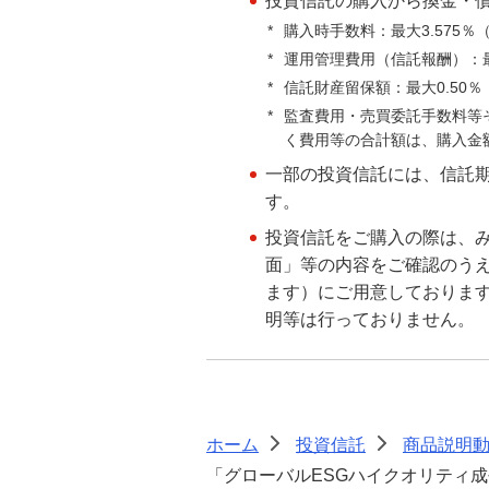
投資信託の購入から換金・
お持ちのお客さまへ】2025年12月の
*
購入時手数料：最大3.575％（
一部取引の停止に関するお知らせ
*
運用管理費用（信託報酬）：最大
*
信託財産留保額：最大0.50％
外国投資信託ご購入為替手数料割引の
*
監査費用・売買委託手数料等
お知らせ
く費用等の合計額は、購入金
一部の投資信託には、信託
投資信託用語集
す。
投資信託をご購入の際は、
投資信託取引における反社会的勢力と
面」等の内容をご確認のう
の関係遮断に向けた取り組み強化につ
いて
ます）にご用意しておりま
明等は行っておりません。
投資信託のご注意事項
投資信託に係るリスクについてのご説
明
ホーム
投資信託
商品説明
>
>
「グローバルESGハイクオリティ