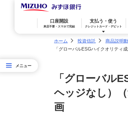
投資信託ランキング
口座開設
支払う・使う
来店不要・スマホで完結
クレジットカード・デビット
みずほインターネット専用投信
ホーム
投資信託
商品説明
>
>
投資信託口座
「グローバルESGハイクオリティ
みずほ楽天カード（クレジットカード）
住宅ローン
預金
相続・承継・資産管理
おかねアカデミー
困ったときは
投資信託口座開設・積立投信申
メニュー
メニュー
込サービス
投
「グローバルE
資
みずほWallet
みずほ リ・バース60
iDeCo：イデコ（個人型確定拠出年金）
みずほ積立投信
信
ヘッジなし）（
託
ファンド特設サイト一覧
みずほダイレクト
教育ローン
外貨預金
画
商品説明動画
オンライン金融商品仲介サービス