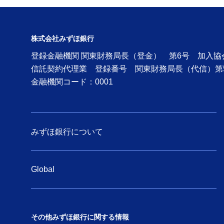
投資信託取引規定集
投資信託の一部ファンドにおいて購入
時手数料率を変更させていただきま
株式会社みずほ銀行
す。
登録金融機関 関東財務局長（登金） 第6号 加入
信託契約代理業 登録番号 関東財務局長（代信）第
投資信託口座開設・積立投信申込サー
金融機関コード：0001
ビス（サービス取扱対象ファンド）
みずほ銀行について
Global
その他みずほ銀行に関する情報