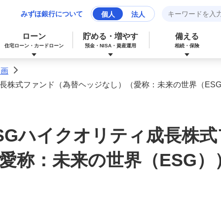
みずほ銀行について
個人
法人
ローン
貯める・増やす
備える
住宅ローン・カードローン
預金・NISA・資産運用
相続・保険
動画
>
成長株式ファンド（為替ヘッジなし）（愛称：未来の世界（ES
みずほマイレージクラブカード（クレジ
カードローン
NISA：ニーサ（少額投資非課税制度）
保険
資産形成サポート
ットカード）
SGハイクオリティ成長株
多目的ローン
投資信託
J-Coin Pay
愛称：未来の世界（ESG）
みずほグローバル口座（マルチカレンシ
リフォームローン
みずほマイレージクラブ
ー口座）
個人向け国債