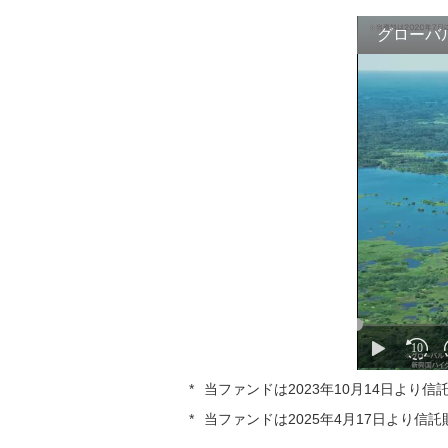
「セゾン・グローバルバランスファ
ンド」商品説明動画
金銭信託「貯蓄の達人」
「iTrustインド株式」商品説明動画
「フィデリティ・ロイヤル・コア・
ファンド」商品説明動画
「ピクテ・プレミアム・アセット・
アロケーション・ファンド」商品説
明動画
「ティー・ロウ・プライス 米国オ
ールキャップ株式ファンド」商品説
明動画
*
当ファンドは2023年10月14日より
「ファンドスミス・グローバル・エ
*
当ファンドは2025年4月17日より信
クイティ・ファンド」商品説明動画