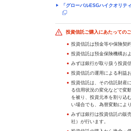
「グローバルESGハイクオリテ
「グローバルESGハイクオリティ
成長株式ファンド（為替ヘッジな
し）（愛称：未来の世界
（ESG））」商品説明動画
投資信託ご購入にあたっての
「投資のソムリエ」商品説明動画
投資信託は預金等や保険契
投資信託は預金保険機構お
「HSBCインド債券オープン（毎月
みずほ銀行が取り扱う投資
決算型）（愛称：実ゾウ）」商品説
明動画
投資信託の運用による利益
投資信託は、その信託財産
相場急変時、目的を思い出して冷静に
る信用状況の変化などで変
考える
を被り、投資元本を割り込
い場合でも、為替変動によ
マーケットレポート
みずほ銀行は投資信託の販
社）が行います。
【2021年に購入したNISA・ジュニア
NISA残高および継続管理勘定残高を