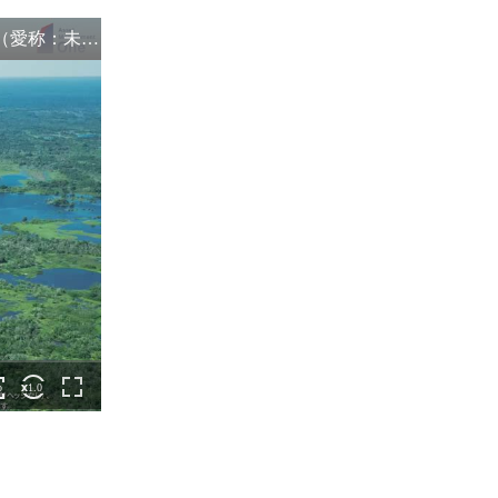
資産形成・資産運用セミナー
カードローン申込（口座なし）