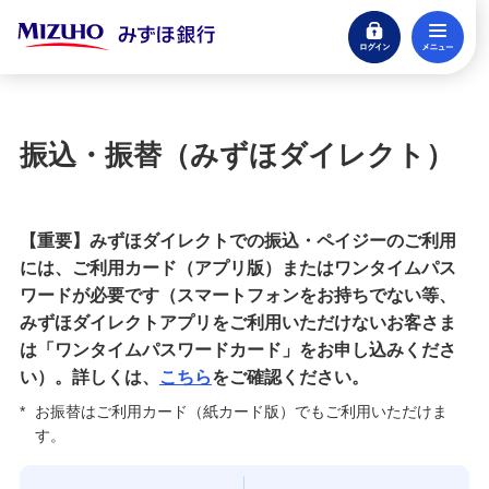
ログイン
メ
みずほダイレクト新規申込
閉じる
サービス内容一覧（インターネットバンキン
グ）
振込・振替（みずほダイレクト）
残高・入出金明細照会
【重要】みずほダイレクトでの振込・ペイジーのご利用
会員制サービスの特典内容照会
には、ご利用カード（アプリ版）またはワンタイムパス
ワードが必要です（スマートフォンをお持ちでない等、
振込・振替
みずほダイレクトアプリをご利用いただけないお客さま
は「ワンタイムパスワードカード」をお申し込みくださ
定期預金・積立定期預金
い）。詳しくは、
こちら
をご確認ください。
*
お振替はご利用カード（紙カード版）でもご利用いただけま
外貨預金
す。