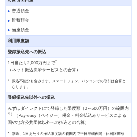
みずほグローバル口座
普通預金
貯蓄預金
Yahoo! ウォレット口座振替
当座預金
利用限度額
サービスご利用にあたって
登録振込先への振込
テレホンバンキング サービス内容一覧
*
1日当たり2,000万円まで
（ネット振込決済サービスとの合算）
安心・安全のセキュリティ
*
振込不能分も含みます。スマートフォン、パソコンでの取引は合算と
なります。
みずほダイレクトご利用時間
登録振込先以外への振込
みずほダイレクトにて登録した限度額（0～500万円）の範囲内
ご利用環境
*1）
（Pay-easy（ペイジー）税金・料金払込みサービスによる
国や地方公共団体以外への払込との合算）
規定
*
別途、1日あたりの振込限度額の範囲内で平日早朝夜間・休日限度額