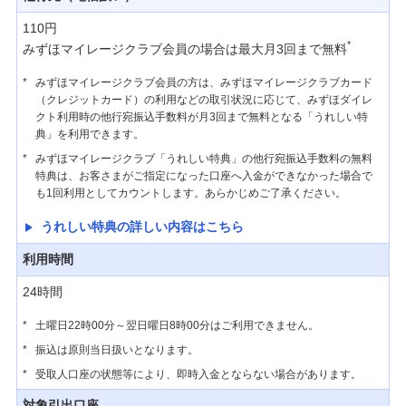
メールアドレスの変更
110円
*
みずほマイレージクラブ会員の場合は最大月3回まで無料
住所変更
*
みずほマイレージクラブ会員の方は、みずほマイレージクラブカード
（クレジットカード）の利用などの取引状況に応じて、みずほダイレ
クト利用時の他行宛振込手数料が月3回まで無料となる「うれしい特
通帳・カードの再発行
典」を利用できます。
*
みずほマイレージクラブ「うれしい特典」の他行宛振込手数料の無料
通帳・お届け印の発見お届け
特典は、お客さまがご指定になった口座へ入金ができなかった場合で
も1回利用としてカウントします。あらかじめご了承ください。
情報共有同意状況の確認
うれしい特典の詳しい内容はこちら
利用時間
電子交付サービス
24時間
宝くじ
*
土曜日22時00分～翌日曜日8時00分はご利用できません。
*
振込は原則当日扱いとなります。
*
受取人口座の状態等により、即時入金とならない場合があります。
みずほe-口座・みずほダイレクト通帳
対象引出口座