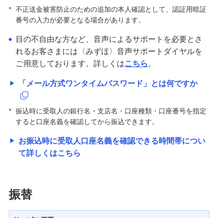
*
不正送金被害防止のための追加の本人確認として、認証用暗証
番号の入力が必要となる場合があります。
みずほダイレクトセキュリティ強化に伴う仕様変更
について
目の不自由な方など、音声によるサポートを必要とさ
れるお客さまには〈みずほ〉音声サポートダイヤルを
セキュリティの取り組み
ご用意しております。詳しくは
こちら
。
「メール方式ワンタイムパスワード」とは何ですか
みずほダイレクトの基本操作/変更手続き
*
振込時に受取人の銀行名・支店名・口座種類・口座番号を指定
みずほマイレージクラブ
すると口座名義を確認してから振込できます。
お振込時に受取人口座名義を確認できる時間帯につい
みずほプレミアムクラブ
て詳しくはこちら
ローン
住宅ローン・カードローン
振替
貯める・増やす