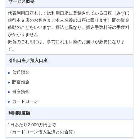
サービス概要
預金・NISA・資産運用
代表利用口座もしくは利用口座に登録されている口座（みずほ
備える
銀行本支店のお客さまご本人名義の口座に限ります）間の資金
相続・保険
移動のことをいいます。振込と異なり、振込手数料等の手数料
がかかりません。
学ぶ・考える
振替のご利用には、事前に利用口座のお届けが必要になりま
す。
生涯学習
引出口座／預入口座
お客さまサポート
普通預金
困ったときは・よくあるご質問
貯蓄預金
みずほ銀行について
当座預金
カードローン
利用限度額
1日あたり2,000万円まで
（カードローン借入返済との合算）