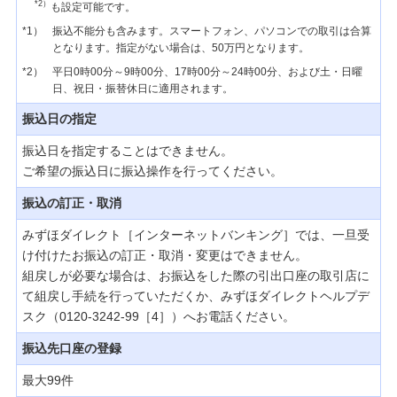
*2）
も設定可能です。
かんたん残高照会（インターネット残高照
*1）
振込不能分も含みます。スマートフォン、パソコンでの取引は合算
会）サービスは終了いたしました。今後はイ
となります。指定がない場合は、50万円となります。
ンターネットバンキング（みずほダイレク
ト）をご利用ください。
*2）
平日0時00分～9時00分、17時00分～24時00分、および土・日曜
日、祝日・振替休日に適用されます。
振込日の指定
サービス連携
振込日を指定することはできません。
みずほダイレクトお知らせ一覧
ご希望の振込日に振込操作を行ってください。
振込の訂正・取消
【重要】みずほダイレクトでの振込・ペイジーのご
みずほダイレクト［インターネットバンキング］では、一旦受
利用には、ご利用カード（アプリ版）またはワンタ
イムパスワードが必要です。
け付けたお振込の訂正・取消・変更はできません。
組戻しが必要な場合は、お振込をした際の引出口座の取引店に
て組戻し手続を行っていただくか、みずほダイレクトヘルプデ
【重要】みずほダイレクトでの振込・ペイジーのご
スク（0120-3242-99［4］）へお電話ください。
利用には、ご利用カード（アプリ版）またはワンタ
イムパスワードが必要です。
振込先口座の登録
最大99件
定期的なお客さま情報等ご確認のお願い