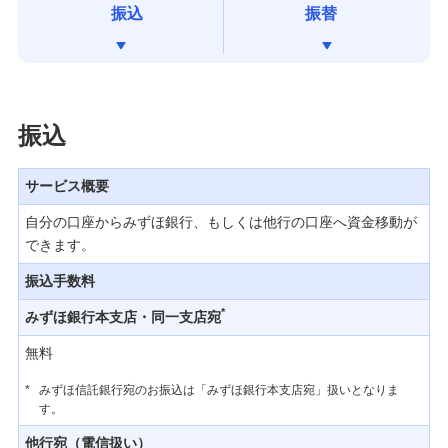
投資信託（みずほダイレクト［インターネットバ
振込
振替
ンキング］サービス）
カードローン・各種目的別ローン
振込
住宅ローン
サービス概要
公共料金口座振替
自分の口座からみずほ銀行、もしくは他行の口座へ資金移動が
できます。
ネット口座振替受付サービス
振込手数料
ネット振込決済サービス
*
みずほ銀行本支店・同一支店宛
無料
Pay-easy（ペイジー）税金・料金払込みサービス
*
みずほ信託銀行宛のお振込は「みずほ銀行本支店宛」扱いとなりま
す。
モバイルレジ®（みずほダイレクト）
他行宛（電信扱い）