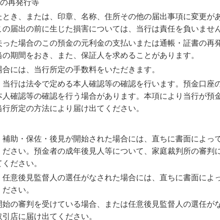
の再発行等
たとき、または、印章、名称、住所その他の届出事項に変更が
この届出の前に生じた損害については、当行は責任を負いませ
失った場合のこの預金の元利金の支払いまたは通帳・証書の再
当の期間をおき、また、保証人を求めることがあります。
場合には、当行所定の手数料をいただきます。
、当行は法令で定める本人確認等の確認を行います。預金口座
本人確認等の確認を行う場合があります。本項により当行が預
当行所定の方法により届け出てください。
、補助・保佐・後見が開始された場合には、直ちに書面によっ
ください。預金者の成年後見人等について、家庭裁判所の審判
てください。
、任意後見監督人の選任がなされた場合には、直ちに書面によ
ください。
開始の審判を受けている場合、または任意後見監督人の選任がな
取引店に届け出てください。