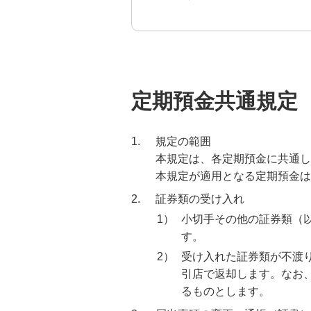
みずほ変動金利定期預金
金銭信託「貯蓄の達人」
みずほ期日指定定期預金
みずほ期日指定定期預金規定
定期預金共通規定
みずほ積立定期預金
1.
規定の範囲
みずほ貯蓄預金
本規定は、各定期預金に共通し
本規定が適用となる定期預金は
財形貯蓄
2.
証券類の受け入れ
1）
小切手その他の証券類（
普通預金（無利息型）
す。
2）
受け入れた証券類が不渡
みずほ後見制度支援預金
引店で返却します。なお
るものとします。