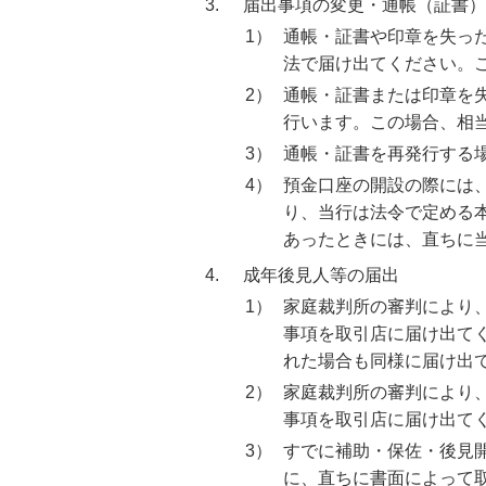
3.
届出事項の変更・通帳（証書）
1）
通帳・証書や印章を失っ
法で届け出てください。
2）
通帳・証書または印章を
行います。この場合、相
3）
通帳・証書を再発行する
4）
預金口座の開設の際には
り、当行は法令で定める
あったときには、直ちに
4.
成年後見人等の届出
1）
家庭裁判所の審判により
事項を取引店に届け出て
れた場合も同様に届け出
2）
家庭裁判所の審判により
事項を取引店に届け出て
3）
すでに補助・保佐・後見
に、直ちに書面によって