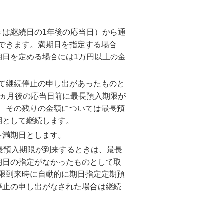
きは継続日の1年後の応当日）から通
できます。満期日を指定する場合
期日を定める場合には1万円以上の金
て継続停止の申し出があったものと
1ヵ月後の応当日前に最長預入期限が
、その残りの金額については最長預
期として継続します。
を満期日とします。
長預入期限が到来するときは、最長
期日の指定がなかったものとして取
限到来時に自動的に期日指定定期預
停止の申し出がなされた場合は継続