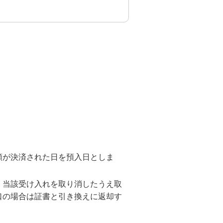
資産形成・資産運用セミナー
カードローン申込（口座なし）
類が決済された日を預入日としま
、当該受け入れを取り消したうえ取
口の場合は証書と引き換えに返却す