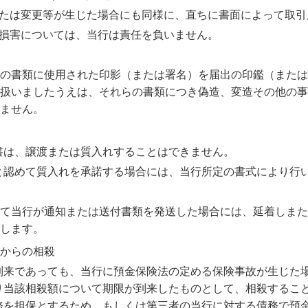
または変更等が生じた場合にも同様に、直ちに書面によって取引
た損害については、当行は責任を負いません。
の書類に使用された印影（または署名）を届出の印鑑（または
扱いましたうえは、それらの書類につき偽造、変造その他の事
ません。
書は、譲渡または質入れすることはできません。
と認めて質入れを承諾する場合には、当行所定の書式により行
て当行が通知または送付書類を発送した場合には、延着しまた
します。
からの相殺
到来であっても、当行に預金保険法の定める保険事故が生じた
り当該相殺額について期限が到来したものとして、相殺するこ
務を担保とするため、もしくは第三者の当行に対する債務で預