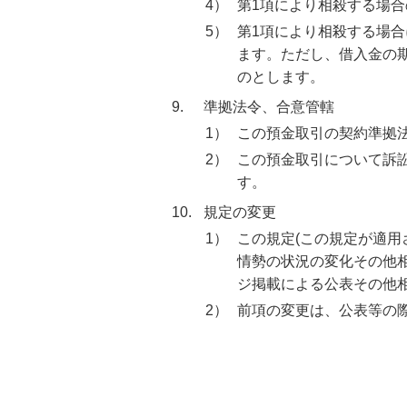
4）
第1項により相殺する場
5）
第1項により相殺する場
ます。ただし、借入金の
のとします。
9.
準拠法令、合意管轄
1）
この預金取引の契約準拠
2）
この預金取引について訴
す。
10.
規定の変更
1）
この規定(この規定が適用
情勢の状況の変化その他
ジ掲載による公表その他
2）
前項の変更は、公表等の