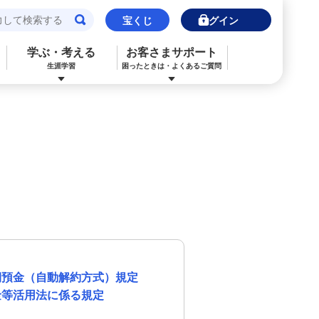
宝くじ
ログイン
学ぶ・考える
お客さまサポート
生涯学習
困ったときは・よくあるご質問
閉じる
閉じる
閉じる
閉じる
閉じる
閉じる
みずほJCBデビット（デビットカード）
ご利用中のお客さま
ご検討中のお客さま
ご検討中のお客さま
ご検討中のお客さま
詳しく知りたいときは
申込ボードログイン
NISA・投資信託申込
保険の見直し
ライフデザイン・ナビゲーション
よくあるご質問
その他決済・支払いサービス
iDeCo申込
ライフデザイン・ナビゲーション
個人のお客さま向けコンサルティング
ご検討中のお客さま
ライフデザイン・ナビゲーション
医療保険
住宅ローン申込（新規）
みずほプレミアムクラブ
みずほ銀行オンライン相談
年金保険
住宅ローン申込（借換）
期預金（自動解約方式）規定
来店予約（ご相談）
来店予約（ご相談）
金等活用法に係る規定
カードローン申込（口座あり）