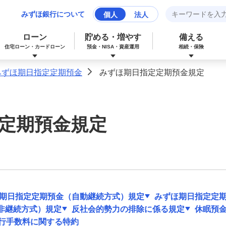
みずほ銀行について
個人
法人
ローン
貯める・増やす
備える
住宅ローン・カードローン
預金・NISA・資産運用
相続・保険
みずほ期日指定定期預金
みずほ期日指定定期預金規定
>
みずほマイレージクラブカード（クレジ
カードローン
NISA：ニーサ（少額投資非課税制度）
保険
資産形成サポート
ットカード）
定期預金規定
多目的ローン
投資信託
J-Coin Pay
みずほグローバル口座（マルチカレンシ
リフォームローン
みずほマイレージクラブ
ー口座）
期日指定定期預金（自動継続方式）規定
みずほ期日指定定
非継続方式）規定
反社会的勢力の排除に係る規定
休眠預
個人向け国債
発行手数料に関する特約