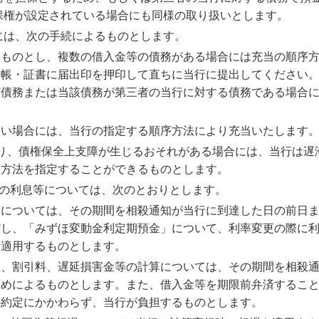
保権が設定されている場合にも同様の取り扱いとします。
には、次の手続によるものとします。
るものとし、複数の借入金等の債務がある場合には充当の順序
通帳・証書に届出印を押印して直ちに当行に提出してください
該債務または当該債務が第三者の当行に対する債務である場合
ない場合には、当行の指定する順序方法により充当いたします
り、債権保全上支障が生じるおそれがある場合には、当行は遅
序方法を指定することができるものとします。
合の利息等については、次のとおりとします。
算については、その期間を相殺通知が当行に到達した日の前日
だし、「みずほ変動金利定期預金」について、利率変更の際に
を適用するものとします。
息、割引料、遅延損害金等の計算については、その期間を相殺
定めによるものとします。また、借入金等を期限前弁済するこ
の約定にかかわらず、当行が負担するものとします。