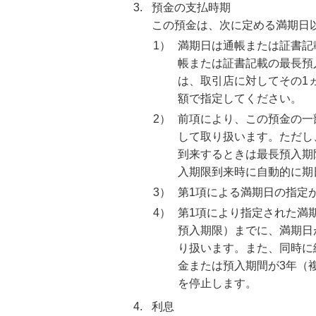
3.
預金の支払時期
この預金は、次に定める満期日
1）
満期日は通帳または証書記
帳または証書記載の最長預
は、取引店に対してその1
額で指定してください。
2）
前項により、この預金の一
して取り扱います。ただし
到来するときは最長預入期
入期限到来時に自動的に期
3）
第1項による満期日の指定
4）
第1項により指定された満
預入期限）までに、満期日
り扱います。また、同時に
金または預入期間が3年（
を停止します。
4.
利息