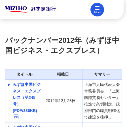
メニュー
閉じる
調査レポート
FAQ
バックナンバー2012年（みずほ中
法人口座開設
国ビジネス・エクスプレス）
資金調達
タイトル
掲載日
サマリー
みずほ中国ビジ
上海市人民代表大会
決済業務
ネス・エクスプ
常務委員会、「上海
レス（第245
国際貿易センター」
2012年12月25日
号）
推進で条例制定、政
(PDF/336KB)
府部門の職責明確化
国際業務・外国為替取引
で建設を後押し