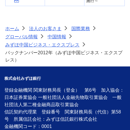
施行～
ホーム
法人のお客さま
国際業務
>
>
>
グローバル情報
中国情報
>
>
みずほ中国ビジネス・エクスプレス
>
バックナンバー2012年（みずほ中国ビジネス・エクスプ
レス）
株式会社みずほ銀行
登録金融機関 関東財務局長（登金） 第6号 加入協会：
日本証券業協会 一般社団法人金融先物取引業協会 一般
社団法人第二種金融商品取引業協会
信託契約代理業 登録番号 関東財務局長（代信）第58
号 所属信託会社：みずほ信託銀行株式会社
金融機関コード：0001