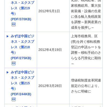
化部、税関総署、国
ネス・エクスプ
家税務総局、重大技
レス（第219
2012年5月1日
術装備・設備の生産
号）
に係る輸入免税政策
(PDF/370KB)
を調整～新興産業の
成長を後押し～
みずほ中国ビジ
上海市税務局、区
ネス・エクスプ
(県)を跨ぐ移転税務
レス（第218
登記の申請ルートを
2012年4月19日
号）
調整～移転手続のさ
(PDF/275KB)
らなる円滑化に期待
～
みずほ中国ビジ
ネス・エクスプ
増値税制度改革関連
レス（第215
2012年3月28日
規定の公布により、
号）
さらに明確に
(PDF/244KB)