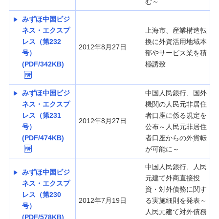
む～
みずほ中国ビジ
ネス・エクスプ
上海市、産業構造転
レス（第232
換に外資活用地域本
2012年8月27日
号）
部やサービス業を積
(PDF/342KB)
極誘致
みずほ中国ビジ
中国人民銀行、国外
ネス・エクスプ
機関の人民元非居住
レス（第231
者口座に係る規定を
2012年8月27日
号）
公布～人民元非居住
(PDF/474KB)
者口座からの外貨転
が可能に～
中国人民銀行、人民
みずほ中国ビジ
元建て外商直接投
ネス・エクスプ
資・対外債務に関す
レス（第230
2012年7月19日
る実施細則を発表～
号）
人民元建て対外債務
(PDF/578KB)