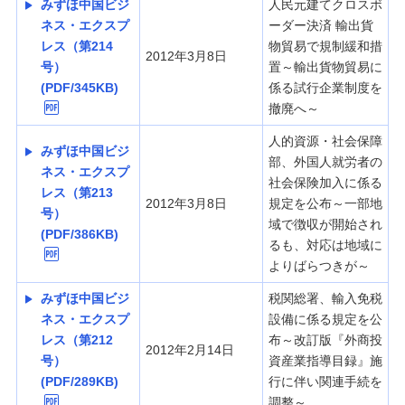
みずほ中国ビジ
人民元建てクロスボ
ネス・エクスプ
ーダー決済 輸出貨
レス（第214
物貿易で規制緩和措
2012年3月8日
号）
置～輸出貨物貿易に
(PDF/345KB)
係る試行企業制度を
撤廃へ～
人的資源・社会保障
みずほ中国ビジ
部、外国人就労者の
ネス・エクスプ
社会保険加入に係る
レス（第213
2012年3月8日
規定を公布～一部地
号）
域で徴収が開始され
(PDF/386KB)
るも、対応は地域に
よりばらつきが～
みずほ中国ビジ
税関総署、輸入免税
ネス・エクスプ
設備に係る規定を公
レス（第212
布～改訂版『外商投
2012年2月14日
号）
資産業指導目録』施
(PDF/289KB)
行に伴い関連手続を
調整～