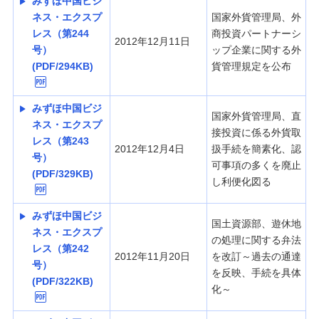
みずほ中国ビジ
経営・事業支援
ネス・エクスプ
国家外貨管理局、外
レス（第244
商投資パートナーシ
2012年12月11日
号）
ップ企業に関する外
(PDF/294KB)
貨管理規定を公布
みずほ中国ビジ
国家外貨管理局、直
ネス・エクスプ
接投資に係る外貨取
レス（第243
2012年12月4日
扱手続を簡素化、認
号）
可事項の多くを廃止
(PDF/329KB)
し利便化図る
みずほ中国ビジ
国土資源部、遊休地
ネス・エクスプ
の処理に関する弁法
レス（第242
2012年11月20日
を改訂～過去の通達
号）
を反映、手続を具体
(PDF/322KB)
化～