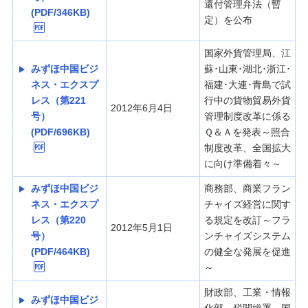
還付管理弁法（暫
(PDF/346KB)
定）を公布
国家外貨管理局、江
みずほ中国ビジ
蘇･山東･湖北･浙江･
ネス・エクスプ
福建･大連･青島で試
レス（第221
行中の貨物貿易外貨
2012年6月4日
号）
管理制度改革に係る
(PDF/696KB)
Ｑ＆Ａを発表～照合
制度改革、全国拡大
に向け準備着々～
みずほ中国ビジ
商務部、商業フラン
ネス・エクスプ
チャイズ経営に関す
レス（第220
る規定を改訂～フラ
2012年5月1日
号）
ンチャイズシステム
(PDF/464KB)
の健全な発展を促進
～
財政部、工業・情報
みずほ中国ビジ