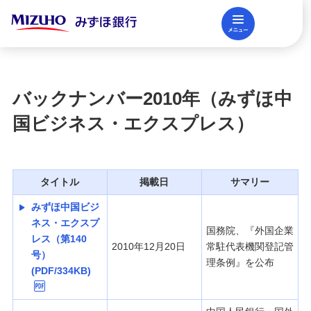
メニュー
閉じる
調査レポート
FAQ
バックナンバー2010年（みずほ中
法人口座開設
国ビジネス・エクスプレス）
資金調達
タイトル
掲載日
サマリー
みずほ中国ビジ
決済業務
ネス・エクスプ
国務院、『外国企業
レス（第140
2010年12月20日
常駐代表機関登記管
号）
理条例』を公布
(PDF/334KB)
国際業務・外国為替取引