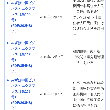
中国人民銀行、国外
みずほ中国ビジ
経営・事業支援
機関の非居住者人民
ネス・エクスプ
元口座に係る金利に
レス（第139
2010年12月13日
ついて規定 ～非居
号）
住者人民元口座には
(PDF/202KB)
普通預金金利を適用
～
みずほ中国ビジ
ネス・エクスプ
税関総署、改訂版
レス（第137
2010年12月7日
『税関企業分類管理
号）
弁法』を公布
(PDF/354KB)
みずほ中国ビジ
住宅・都市農村建設
ネス・エクスプ
部、国家外貨管理局
レス（第136
2010年11月17日
国外機関・個人によ
号）
る中国内不動産購入
(PDF/263KB)
に係る管理を強化