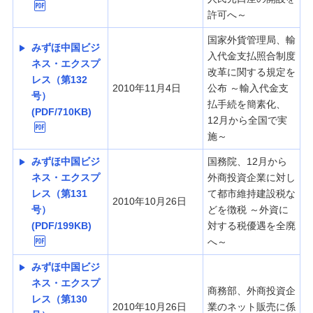
許可へ～
国家外貨管理局、輸
みずほ中国ビジ
入代金支払照合制度
ネス・エクスプ
改革に関する規定を
レス（第132
2010年11月4日
公布 ～輸入代金支
号）
払手続を簡素化、
(PDF/710KB)
12月から全国で実
施～
みずほ中国ビジ
国務院、12月から
ネス・エクスプ
外商投資企業に対し
レス（第131
て都市維持建設税な
2010年10月26日
号）
どを徴税 ～外資に
(PDF/199KB)
対する税優遇を全廃
へ～
みずほ中国ビジ
ネス・エクスプ
商務部、外商投資企
レス（第130
2010年10月26日
業のネット販売に係