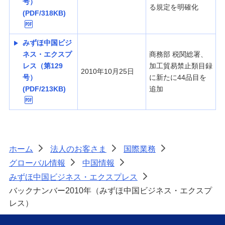
号）
る規定を明確化
(PDF/318KB)
みずほ中国ビジ
ネス・エクスプ
商務部 税関総署、
レス（第129
加工貿易禁止類目録
2010年10月25日
号）
に新たに44品目を
(PDF/213KB)
追加
ホーム
法人のお客さま
国際業務
>
>
>
グローバル情報
中国情報
>
>
みずほ中国ビジネス・エクスプレス
>
バックナンバー2010年（みずほ中国ビジネス・エクスプ
レス）