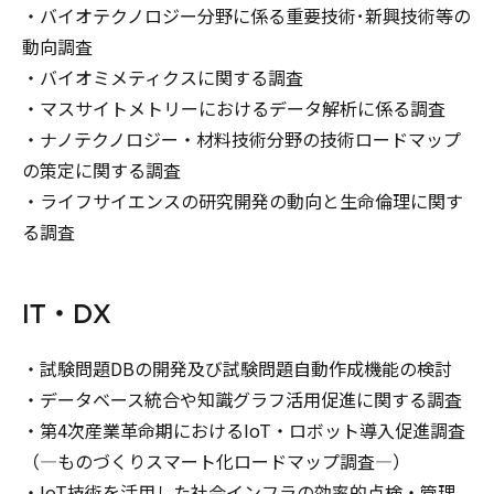
・バイオテクノロジー分野に係る重要技術･新興技術等の
動向調査
・バイオミメティクスに関する調査
・マスサイトメトリーにおけるデータ解析に係る調査
・ナノテクノロジー・材料技術分野の技術ロードマップ
の策定に関する調査
・ライフサイエンスの研究開発の動向と生命倫理に関す
る調査
IT・DX
・試験問題DBの開発及び試験問題自動作成機能の検討
・データベース統合や知識グラフ活用促進に関する調査
・第4次産業革命期におけるIoT・ロボット導入促進調査
（―ものづくりスマート化ロードマップ調査―）
・IoT技術を活用した社会インフラの効率的点検・管理