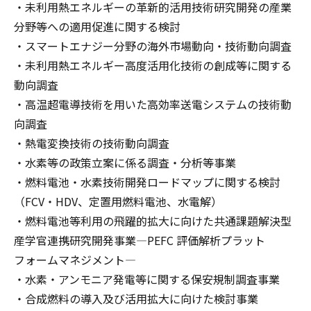
・未利用熱エネルギーの革新的活用技術研究開発の産業
分野等への適用促進に関する検討
・スマートエナジー分野の海外市場動向・技術動向調査
・未利用熱エネルギー高度活用化技術の創成等に関する
動向調査
・高温超電導技術を用いた高効率送電システムの技術動
向調査
・熱電変換技術の技術動向調査
・水素等の政策立案に係る調査・分析等事業
・燃料電池・水素技術開発ロードマップに関する検討
（FCV・HDV、定置用燃料電池、水電解）
・燃料電池等利用の飛躍的拡大に向けた共通課題解決型
産学官連携研究開発事業―PEFC 評価解析プラット
フォームマネジメント―
・水素・アンモニア発電等に関する保安規制調査事業
・合成燃料の導入及び活用拡大に向けた検討事業