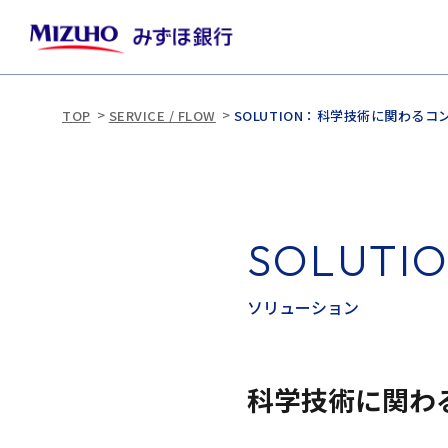
TOP
SERVICE / FLOW
SOLUTION：科学技術に関わる
S
O
L
U
T
I
ソ
リ
ュ
ー
シ
ョ
ン
科学技術に関わ