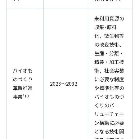
未利用資源の
収集･原料
化、微生物等
の改変技術、
生産・分離・
精製・加工技
バイオも
術、社会実装
のづくり
に必要な制度
2023～2032
革新推進
や標準化等の
事業
バイオものづ
*13
くりのバ
リューチェー
ン構築に必要
となる技術開