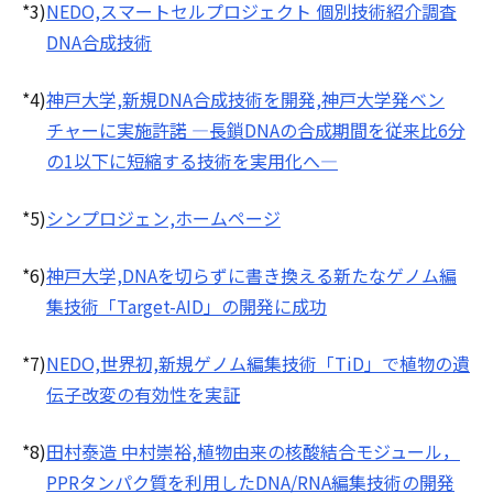
*3)
NEDO,スマートセルプロジェクト 個別技術紹介調査
DNA合成技術
*4)
神戸大学,新規DNA合成技術を開発,神戸大学発ベン
チャーに実施許諾 ―長鎖DNAの合成期間を従来比6分
の1以下に短縮する技術を実用化へ―
*5)
シンプロジェン,ホームページ
*6)
神戸大学,DNAを切らずに書き換える新たなゲノム編
集技術「Target-AID」の開発に成功
*7)
NEDO,世界初,新規ゲノム編集技術「TiD」で植物の遺
伝子改変の有効性を実証
*8)
田村泰造 中村崇裕,植物由来の核酸結合モジュール，
PPRタンパク質を利用したDNA/RNA編集技術の開発