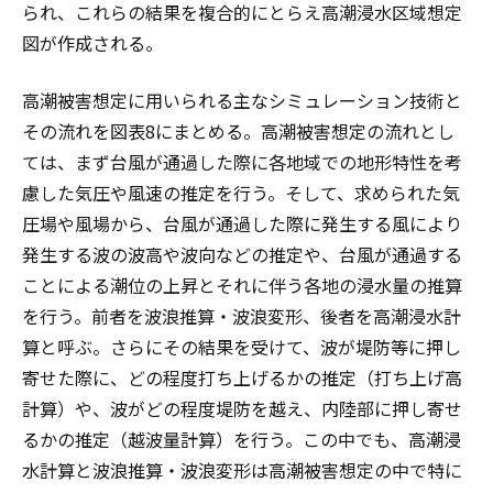
られ、これらの結果を複合的にとらえ高潮浸水区域想定
図が作成される。
高潮被害想定に用いられる主なシミュレーション技術と
その流れを図表8にまとめる。高潮被害想定の流れとし
ては、まず台風が通過した際に各地域での地形特性を考
慮した気圧や風速の推定を行う。そして、求められた気
圧場や風場から、台風が通過した際に発生する風により
発生する波の波高や波向などの推定や、台風が通過する
ことによる潮位の上昇とそれに伴う各地の浸水量の推算
を行う。前者を波浪推算・波浪変形、後者を高潮浸水計
算と呼ぶ。さらにその結果を受けて、波が堤防等に押し
寄せた際に、どの程度打ち上げるかの推定（打ち上げ高
計算）や、波がどの程度堤防を越え、内陸部に押し寄せ
るかの推定（越波量計算）を行う。この中でも、高潮浸
水計算と波浪推算・波浪変形は高潮被害想定の中で特に