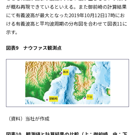
が概ね再現できているといえる。また御前崎の計算結果
にて有義波高が最大となった2019年10月12日17時にお
ける有義波高と平均波周期の分布図を合わせて図表11に
示す。
図表9 ナウファス観測点
（資料）当社が作成
図表10 観測値と計算結果の比較（上：御前崎、中：下