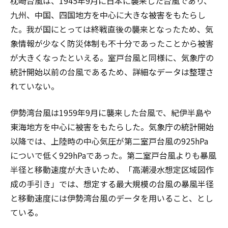
枕崎台風は、1945年9月に日本に襲来した台風であり、
九州、中国、四国地方を中心に大きな被害をもたらし
た。我が国にとっては終戦直後の襲来となったため、気
象情報が少なく防災体制も不十分であったことから被害
が大きくなったといえる。室戸台風と同様に、気象庁の
統計開始以前の台風であるため、詳細なデータは整理さ
れていない。
伊勢湾台風は1959年9月に襲来した台風で、紀伊半島や
東海地方を中心に被害をもたらした。気象庁の統計開始
以降では、上陸時の中心気圧が第二室戸台風の925hPa
についで低く929hPaであった。第二室戸台風よりも暴風
半径と移動速度が大きいため、「高潮浸水想定区域図作
成の手引き」では、想定する最大規模の台風の暴風半径
と移動速度には伊勢湾台風のデータを用いること、とし
ている。