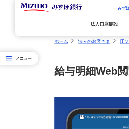
サステナブルプロダクツ
みず
法人のお客さま向け資産運用
法人口座開設
経済情報
ホーム
法人のお客さま
IT
>
>
産業情報
資金調達
決済業務
国際業務
経営・事業支援
メニュー
メニュー
外国為替取引
法
資金調達
アドバイス・コンサルティングに関する
法人のお客さま情報の共有につ
給与明細Web閲
金融プロダクツを活用したファイナンス
法人決済基本サービス
サービス
人
いて
の
決済サービス
自社システムとの連携による効率化
お問い合わせ・ご意見・苦情
お
（法人・任意団体・個人事業主
のお客さま）
客
国際業務
入金管理業務の効率化
さ
取引時確認について(法人のお客
ま
さま)
サステナブルプロダクツ