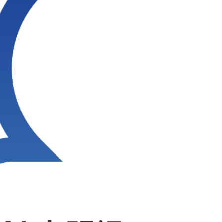
M's PayBridge
経営戦略アドバイス
UPSIDER（法人クレジットカード）
イノベーション企業支援 M's Salon