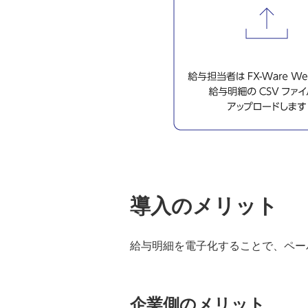
ン Systemaflow® （システマフロ
ー）機能・稼働環境
高度稟議管理ソリューション
クラウド給与計算「FX-Ware®給与
Connect®」
勤怠管理クラウドサービス「FX-
Ware® Web勤怠」
導入のメリット
給与明細Web閲覧システム「FX-
Ware® Web明細」
給与明細を電子化することで、ペー
マイナンバー管理サービス マイナ
BANK® 概要
企業側のメリット