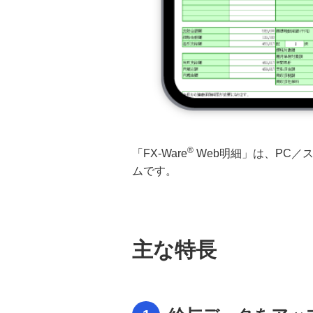
PC作業を効率化するRPAツール
「LuPa®」 導入方法
RPA導入支援サービス
RPAツール オンサイト研修サービ
ス
®
口座振替データ代行送受信
「FX-Ware
Web明細」は、PC
ムです。
請求・消込Collection® 概要
請求・消込Collection® サービスの
種類
主な特長
請求・消込Collection® 機能