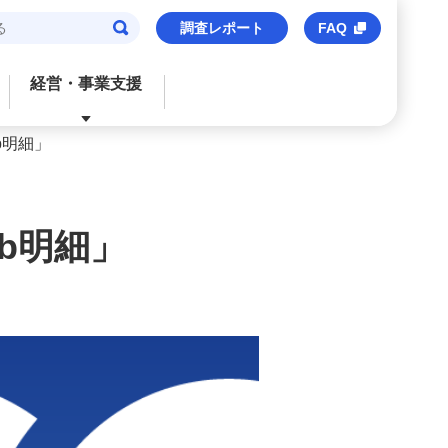
調査レポート
FAQ
経営・事業支援
b明細」
閉じる
閉じる
閉じる
閉じる
閉じる
ご検討中のお客さま
おすすめサービス
おすすめサービス
おすすめサービス
おすすめのサービス
b明細」
法人口座
信用保証協会保証付貸出
M’s Palette
海外事業支援
事業承継・財務コンサルティング
みずほビジネスデビット
みずほe–ビジネスサイト
トランザクションバンキング
M&Aアドバイザリー
M's Palette
みずほビジネスWEB
外国送金
株式上場支援（IPO）
みずほビジネスデビット
〈みずほ〉の海外ネットワーク
みずほデジタルコネクト
みずほWEB帳票サービス
ビジネスマッチング