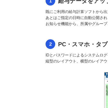
給与データをアッ
1
請求・消込Collection® Lite
既にご利用の給与計算ソフトから出
サイバーセキュリティ管理態勢整備
あとはご指定の日時に自動公開され
支援コンサルティングサービス 概
お知らせ機能から、所属やグループ
要
サイバーセキュリティ管理態勢整備
PC・スマホ・タ
2
支援コンサルティングサービス 具
体例
IDとパスワードによるシステムロ
縦型のレイアウト、横型のレイアウ
サイバーセキュリティ管理態勢整備
支援コンサルティングサービス そ
の他サービス
品質是正処置管理ソリューション
Systemaflow® 概要
品質是正処置管理ソリューション
Systemaflow® 特長・効果