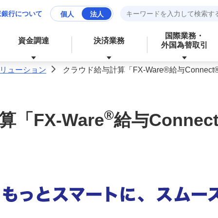
ほ銀行について
個人
法人
国際業務・
資金調達
決済業務
外国為替取引
ソリューション
クラウド給与計算「FX-Ware®給与Connect
>
資産運用
財務、ローンなど、お金に関する
®
「FX-Ware
給与Connec
成長分野の支援
資金管理業務の効率化
サービス
経営・事業支援
外為業務の効率化
外国為替取引
その他業務の効率化