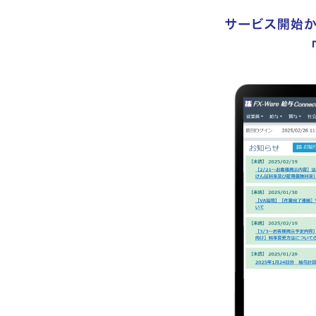
支払管理業務の効率化
ITソリューション
債権流動化システム MIZUHO-
AMBER 概要
債権流動化システム
MIZUHO-AMBER 機能
債権流動化システム MIZUHO-
AMBER 導入効果
債権流動化システム MIZUHO-
AMBER システム構成
PC作業を効率化するRPAツール
「LuPa®」 概要