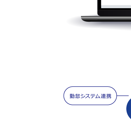
PC作業を効率化するRPAツール
「LuPa®」 導入方法
RPA導入支援サービス
RPAツール オンサイト研修サービ
ス
口座振替データ代行送受信
請求・消込Collection® 概要
請求・消込Collection® サービスの
種類
請求・消込Collection® 機能