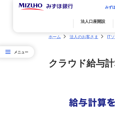
サステナブルプロダクツ
みず
法人のお客さま向け資産運用
法人口座開設
経済情報
ホーム
法人のお客さま
IT
>
>
産業情報
資金調達
決済業務
国際業務
経営・事業支援
メニュー
メニュー
外国為替取引
法
資金調達
アドバイス・コンサルティングに関する
法人のお客さま情報の共有につ
クラウド給与計算
金融プロダクツを活用したファイナンス
法人決済基本サービス
サービス
人
いて
の
決済サービス
自社システムとの連携による効率化
お問い合わせ・ご意見・苦情
お
（法人・任意団体・個人事業主
のお客さま）
客
国際業務
入金管理業務の効率化
さ
取引時確認について(法人のお客
ま
さま)
サステナブルプロダクツ