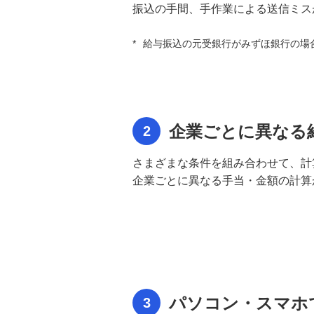
振込の手間、手作業による送信ミス
品質是正処置管理ソリューション
*
給与振込の元受銀行がみずほ銀行の場
Systemaflow® 適応事例
品質是正処置管理ソリューシ
ョン Systemaflow® 機能
企業ごとに異なる
2
品質是正処置管理ソリューション
Systemaflow® 稼働環境
さまざまな条件を組み合わせて、計
企業ごとに異なる手当・金額の計算
品質是正処置管理ソリューション
Systemaflow® 価格
ワークフロー統合管理ソリューショ
ン Systemaflow® （システマフロ
ー） 概要
パソコン・スマホで
3
ワークフロー統合管理ソリューショ