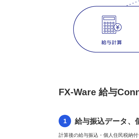
請求・消込Collection® Lite
サイバーセキュリティ管理態勢整備
支援コンサルティングサービス 概
要
サイバーセキュリティ管理態勢整備
支援コンサルティングサービス 具
体例
サイバーセキュリティ管理態勢整備
支援コンサルティングサービス そ
FX-Ware 給与Con
の他サービス
品質是正処置管理ソリューション
Systemaflow® 概要
給与振込データ、
1
品質是正処置管理ソリューション
計算後の給与振込・個人住民税納付
Systemaflow® 特長・効果