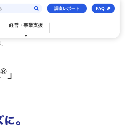
調査レポート
FAQ
経営・事業支援
®」
閉じる
閉じる
閉じる
閉じる
閉じる
ご検討中のお客さま
おすすめサービス
おすすめサービス
おすすめサービス
おすすめのサービス
®
t
」
法人口座
信用保証協会保証付貸出
M’s Palette
海外事業支援
事業承継・財務コンサルティング
みずほビジネスデビット
みずほe–ビジネスサイト
トランザクションバンキング
M&Aアドバイザリー
M's Palette
みずほビジネスWEB
外国送金
株式上場支援（IPO）
みずほビジネスデビット
〈みずほ〉の海外ネットワーク
みずほデジタルコネクト
みずほWEB帳票サービス
ビジネスマッチング