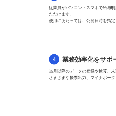
ン Systemaflow® （システマフロ
従業員がパソコン・スマホで給与明細を
ー）機能・稼働環境
ただけます。
使用にあたっては、公開日時を指定
高度稟議管理ソリューション
クラウド給与計算「FX-Ware®給与
Connect®」
勤怠管理クラウドサービス「FX-
業務効率化をサポ
4
Ware® Web勤怠」
当月以降のデータの登録や検算、未
給与明細Web閲覧システム「FX-
さまざまな帳票出力、マイナポータ
Ware® Web明細」
マイナンバー管理サービス マイナ
BANK® 概要