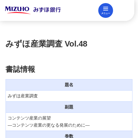
メニュー
閉じる
調査レポート
FAQ
みずほ産業調査 Vol.48
法人口座開設
書誌情報
資金調達
題名
みずほ産業調査
決済業務
副題
コンテンツ産業の展望
国際業務・外国為替取引
—コンテンツ産業の更なる発展のために—
巻数