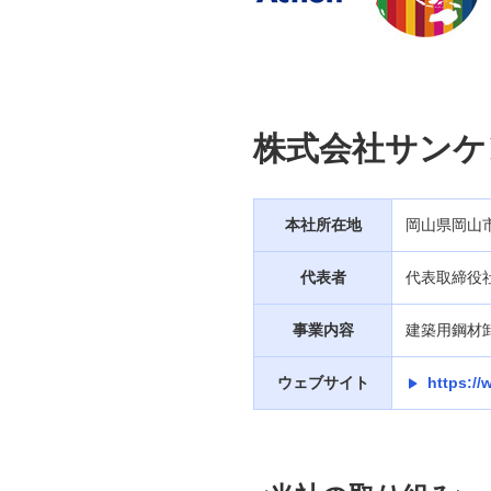
信用保証協会保証付貸出
支払管理業務の効率化
成長分野の支援
「みずほサステナビリティ・リン
株式会社サンケ
ク・ローン PRO」
「DX推進サポートローン」（新規
取扱停止）
本社所在地
岡山県岡山
代表者
代表取締役社
「DX推進サポート私募債」（新規
取扱停止）
事業内容
建築用鋼材
「SDGs推進サポートローン」
ウェブサイト
https:/
「SDGs推進サポート私募債」
「Mizuhoポジティブ・インパクト