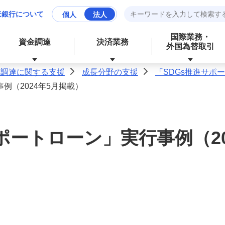
ほ銀行について
個人
法人
国際業務・
資金調達
決済業務
外国為替取引
金調達に関する支援
成長分野の支援
「SDGs推進サポ
>
>
例（2024年5月掲載）
資産運用
財務、ローンなど、お金に関する
成長分野の支援
資金管理業務の効率化
サービス
ポートローン」実行事例（20
経営・事業支援
外為業務の効率化
外国為替取引
その他業務の効率化