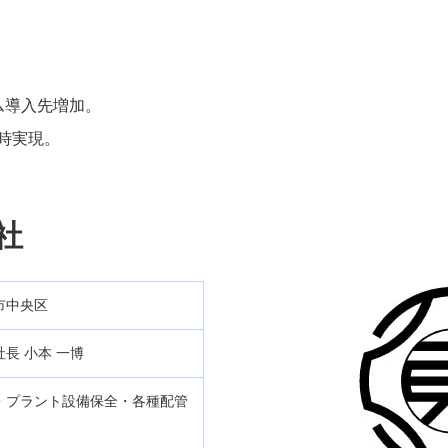
ム導入先増加。
時実現。
社
市中央区
長 小本 一博
・プラント設備保全・各種配管