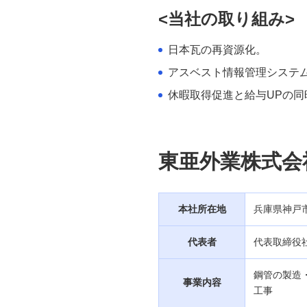
<当社の取り組み>
経済情報
日本瓦の再資源化。
産業情報
アスベスト情報管理システ
休暇取得促進と給与UPの同
法人のお客さま情報の共有につ
いて
お問い合わせ・ご意見・苦情
東亜外業株式会
（法人・任意団体・個人事業主
のお客さま）
本社所在地
兵庫県神戸
取引時確認について(法人のお客
さま)
代表者
代表取締役社
ITソリューション
鋼管の製造
事業内容
工事