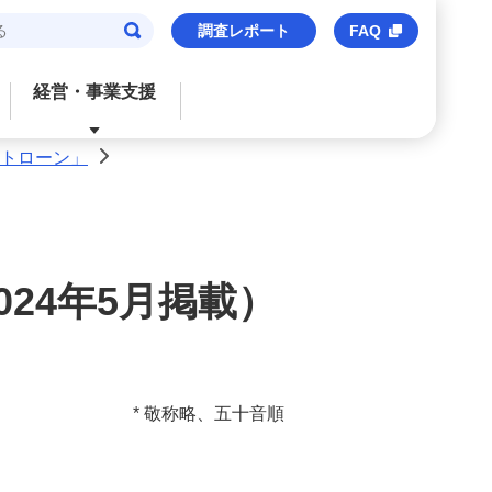
調査レポート
FAQ
経営・事業支援
ートローン」
>
閉じる
閉じる
閉じる
閉じる
閉じる
ご検討中のお客さま
おすすめサービス
おすすめサービス
おすすめサービス
おすすめのサービス
法人口座
信用保証協会保証付貸出
M’s Palette
海外事業支援
事業承継・財務コンサルティング
24年5月掲載）
みずほビジネスデビット
みずほe–ビジネスサイト
トランザクションバンキング
M&Aアドバイザリー
M's Palette
みずほビジネスWEB
外国送金
株式上場支援（IPO）
* 敬称略、五十音順
みずほビジネスデビット
〈みずほ〉の海外ネットワーク
みずほデジタルコネクト
みずほWEB帳票サービス
ビジネスマッチング