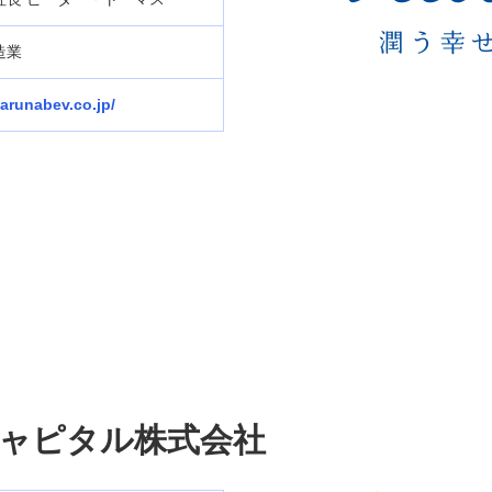
造業
harunabev.co.jp/
。
ャピタル株式会社