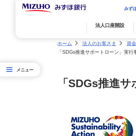
みず
シンジケートローン
法人口座開設
不動産ファイナンス
ホーム
法人のお客さま
資
>
>
LBO/MBO/買収ファイナンス/企業
再生
「SDGs推進サポートローン」実行事
資金調達
決済業務
国際業務
経営・事業支援
外国為替取引
資金調達
アセットファイナンス
アドバイス・コンサルティングに関する
メニュー
メニュー
金融プロダクツを活用したファイナンス
法人決済基本サービス
法
サービス
「SDGs推進サ
人
船舶ファイナンス
決済サービス
自社システムとの連携による効率化
の
プロジェクトファイナンス
お
国際業務
客
入金管理業務の効率化
みずほ電子契約サービス
さ
サステナブルプロダクツ
ま