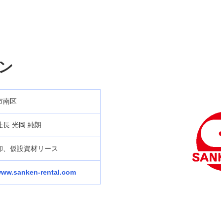
ン
市南区
長 光岡 純朗
卸、仮設資材リース
/www.sanken-rental.com