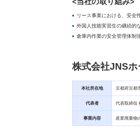
<当社の取り組み>
ファイナンス PRO」
リース事業における、安全
「Mizuhoポジティブ・インパクト
外国人技能実習生の継続的
ファイナンス」
倉庫内作業の安全管理体制
その他各種商品
経営・事業支援
株式会社JNS
国際業務
本社所在地
京都府京都
外国為替取引
代表者
代表取締役 
サステナブルプロダクツ
事業内容
産業廃棄物
法人のお客さま向け資産運用