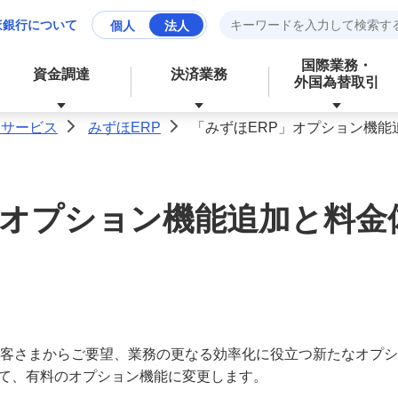
ほ銀行について
個人
法人
国際業務・
資金調達
決済業務
外国為替取引
済サービス
みずほERP
「みずほERP」オプション機能
>
>
資産運用
財務、ローンなど、お金に関する
」オプション機能追加と料金
成長分野の支援
資金管理業務の効率化
サービス
経営・事業支援
外為業務の効率化
外国為替取引
その他業務の効率化
）にお客さまからご要望、業務の更なる効率化に役立つ新たなオプ
て、有料のオプション機能に変更します。