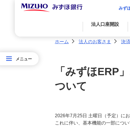
みず
法人口座開設
法人口座開設
ホーム
法人のお客さま
決
>
>
M's Palette（エムズパレット）
資金調達
決済業務
国際業務
経営・事業支援
メニュー
メニュー
外国為替取引
法
資金調達
アドバイス・コンサルティングに関する
決済サービス
「みずほERP
金融プロダクツを活用したファイナンス
法人決済基本サービス
サービス
人
の
ついて
決済サービス
法人決済サービス 各種規定等の改
自社システムとの連携による効率化
定のお知らせ
お
客
国際業務
みずほe-ビジネスサイト
入金管理業務の効率化
さ
2026年7月25日 土曜日（予定
ま
みずほビジネスWEB
これに伴い、基本機能の一部につい
サステナブルプロダクツ