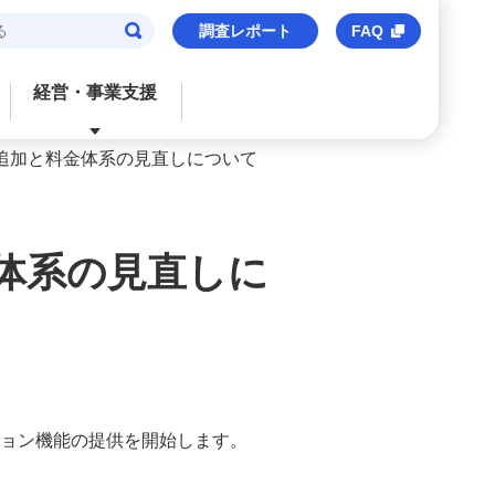
調査レポート
FAQ
経営・事業支援
追加と料金体系の見直しについて
閉じる
閉じる
閉じる
閉じる
閉じる
ご検討中のお客さま
おすすめサービス
おすすめサービス
おすすめサービス
おすすめのサービス
体系の見直しに
法人口座
信用保証協会保証付貸出
M’s Palette
海外事業支援
事業承継・財務コンサルティング
みずほビジネスデビット
みずほe–ビジネスサイト
トランザクションバンキング
M&Aアドバイザリー
M's Palette
みずほビジネスWEB
外国送金
株式上場支援（IPO）
みずほビジネスデビット
〈みずほ〉の海外ネットワーク
みずほデジタルコネクト
ション機能の提供を開始します。
みずほWEB帳票サービス
ビジネスマッチング