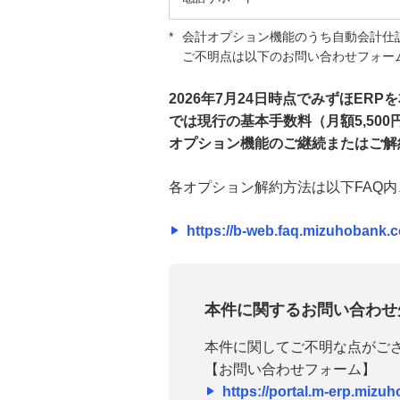
*
会計オプション機能のうち自動会計仕
資金管理業務の効率化
ご不明点は以下のお問い合わせフォー
外為業務の効率化
2026年7月24日時点でみずほE
では現行の基本手数料（月額5,50
電子記録債権を活用した業務効率化
オプション機能のご継続またはご解
各オプション解約方法は以下FAQ
口座情報照会・支払業務の効
率化
https://b-web.faq.mizuhobank.
【重要】みずほグローバルe-バンキ
ングご利用にあたってのご注意事項
について
本件に関するお問い合わせ
【重要】みずほ銀行を騙った不審な
本件に関してご不明な点がご
電話や電子メールにご注意ください
【お問い合わせフォーム】
https://portal.m-erp.mizuh