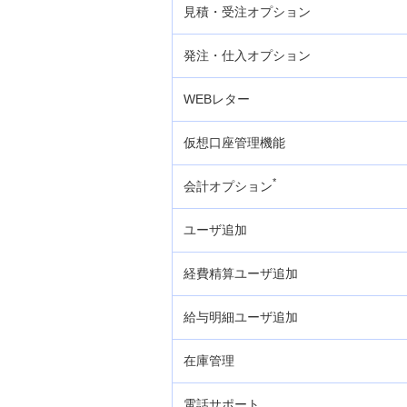
見積・受注オプション
ペイジー税金・料金払込みサ
ービス
発注・仕入オプション
デビットカードサービス（J-
WEBレター
Debit）（旧みずほ銀行のお客さ
ま）
仮想口座管理機能
キャッシュレス決済（店舗・対面）
*
会計オプション
キャッシュレス決済（オンライン・
ユーザ追加
非対面）
経費精算ユーザ追加
決済／回収保証
給与明細ユーザ追加
支払管理業務の効率化
在庫管理
みずほビジネスデビット
電話サポート