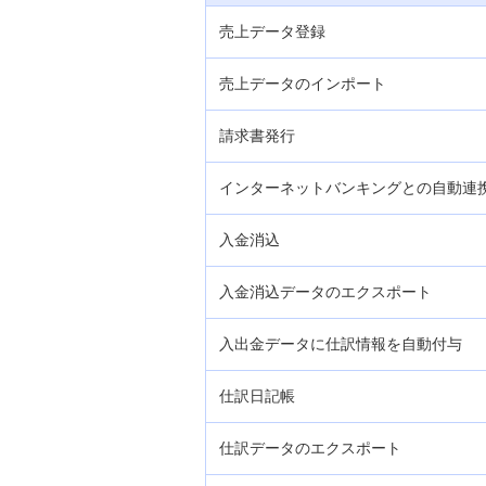
ー」
売上データ登録
入金専用カードサービス
売上データのインポート
集配金サービス
請求書発行
インターネットバンキングとの自動連
キャッシュカード（法人用）
入金消込
みずほダイレクト「ネット振込決済
サービス」
入金消込データのエクスポート
みずほダイレクト「ネット口座振替
入出金データに仕訳情報を自動付与
受付サービス」
仕訳日記帳
ペイジー口座振替受付サービス（旧
みずほ銀行の店舗の口座をご利用の
仕訳データのエクスポート
お客さま）