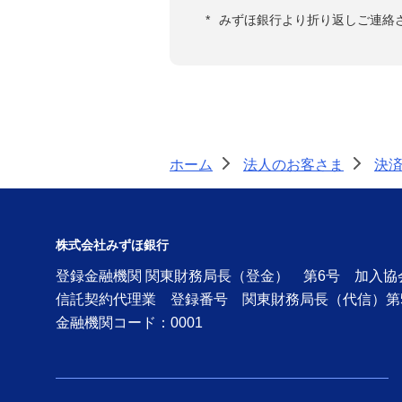
振込手数料改定に伴う法人向けEB
*
みずほ銀行より折り返しご連絡
サービスに関するご案内
ハウスコイン（事業者さま）
企業間決済プラットフォーム
「M's PayBridge」
ホーム
法人のお客さま
決
>
>
資金調達に関する支援
株式会社みずほ銀行
経営・事業支援
登録金融機関 関東財務局長（登金） 第6号 加入
国際業務
信託契約代理業 登録番号 関東財務局長（代信）第
金融機関コード：0001
外国為替取引
サステナブルプロダクツ