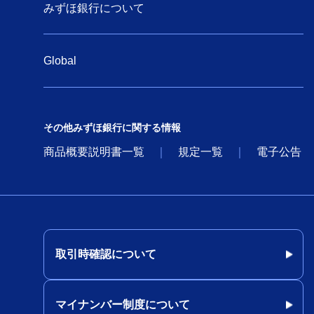
みずほ銀行について
法人のお客さま向け資産運用
Global
経済情報
産業情報
その他みずほ銀行に関する情報
商品概要説明書一覧
規定一覧
電子公告
法人のお客さま情報の共有につ
いて
お問い合わせ・ご意見・苦情
（法人・任意団体・個人事業主
のお客さま）
取引時確認について
取引時確認について(法人のお客
さま)
マイナンバー制度について