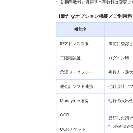
支払管理業務の効率化
*
初期手数料と月額基本手数料は変更ご
みずほERP
【新たなオプション機能／ご利用料
「みずほERP」オプション機能追
機能名
加と料金体系の見直しについて
IPアドレス制限
事前に登録さ
みずほERP ご利用料金
二段階認証
ログイン時、
みずほERP ご利用にあたって
承認ワークフロー
複数人（最大
みずほERP 使い方ガイド
他会計ソフト連携
他社会計ソ
みずほビジネスモバイル
Moneytree連携
他行の入出金明
みずほWEB帳票サービス
OCR
受領した請求
*
月額料金の
OCRチケット
みずほデジタルアカウンティ