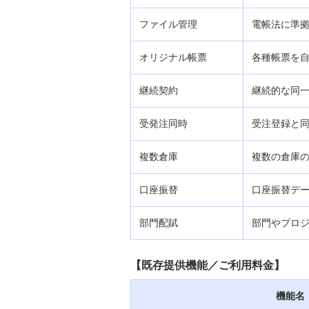
ング（2026年5月29日より新
規申込停止）
ファイル管理
電帳法に準
パソコンサービス
オリジナル帳票
各種帳票を
継続契約
継続的な同
みずほAdvancedバンク
受発注同時
受注登録と
ファクシミリサービス
複数倉庫
複数の倉庫
でんさいネットサービス
口座振替
口座振替デ
でんさいライトサービス
部門配賦
部門やプロ
みずほ電子債権決済サービス
（愛称：電ペイ）
【既存提供機能／ご利用料金】
機能名
入金管理サービス「ベストレシーバ