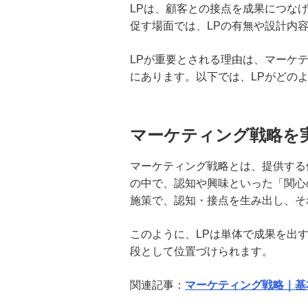
LPは、顧客との接点を成果につな
合同会社の設立費用と手続き｜自
促す場面では、LPの有無や設計内
分で設立する場合の流れと注意点
を解説
LPが重要とされる理由は、マーケ
にあります。以下では、LPがどの
法人が銀行融資を受けるには？審
査の仕組みと通過のポイントを解
説
マーケティング戦略を
メザニンファイナンスとは？仕組
み・種類・メリット・デメリット
マーケティング戦略とは、提供する
を分かりやすく解説
の中で、認知や興味といった「関心
施策で、認知・接点を生み出し、そ
マーケティング戦略｜基本概念と
戦略立案の進め方
このように、LPは単体で成果を出
段として位置づけられます。
LP制作とは？その設計手順と考え
方、運用のコツを解説
関連記事：
マーケティング戦略｜基