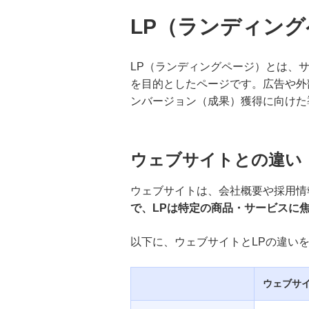
資本金増資のメリット・デメリッ
LP（ランディン
トとは？手続きの流れや税金への
影響も解説
LP（ランディングページ）とは、
株式会社の設立条件とは？資本金
を目的としたページです。広告や外
や人数、必要な登記手続きを分か
りやすく解説
ンバージョン（成果）獲得に向けた
決算書の見方とは？財務諸表の基
礎から経営分析のポイントまで解
ウェブサイトとの違い
説
ウェブサイトは、会社概要や採用情
役員報酬にかかる税金とは？節税
で、LPは特定の商品・サービスに
対策や損金算入のルール、賞与の
扱いを解説
以下に、ウェブサイトとLPの違い
キャッシュ・フローがマイナスに
なる要因は？財務への影響や資金
ウェブサ
繰りの改善方法を解説