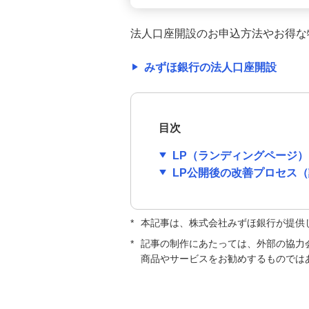
間、書き方、給与明細との違いを
解説
法人口座開設のお申込方法やお得な
勘定科目の一覧｜設定のポイント
みずほ銀行の法人口座開設
や仕訳のルール等、簿記の基本を
解説
約款（やっかん）とは？意味、定
目次
款や契約書との違い、作成時の要
件等を解説
LP（ランディングページ
LP公開後の改善プロセス（
フレックスタイム制とは？コアタ
イムの意味や導入のメリット・デ
メリットを解説
*
本記事は、株式会社みずほ銀行が提供
*
記事の制作にあたっては、外部の協力
会社設立後の役員報酬はいつから
商品やサービスをお勧めするものでは
支給する？税負担額への影響や変
更時期のルールも解説