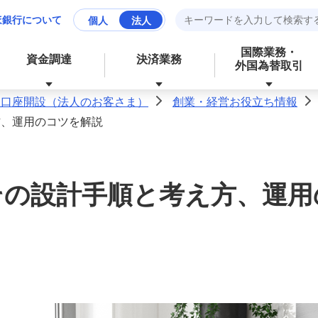
ほ銀行について
個人
法人
国際業務・
資金調達
決済業務
外国為替取引
人口座開設（法人のお客さま）
創業・経営お役立ち情報
>
>
方、運用のコツを解説
資産運用
財務、ローンなど、お金に関する
成長分野の支援
資金管理業務の効率化
サービス
その設計手順と考え方、運
経営・事業支援
外為業務の効率化
外国為替取引
その他業務の効率化