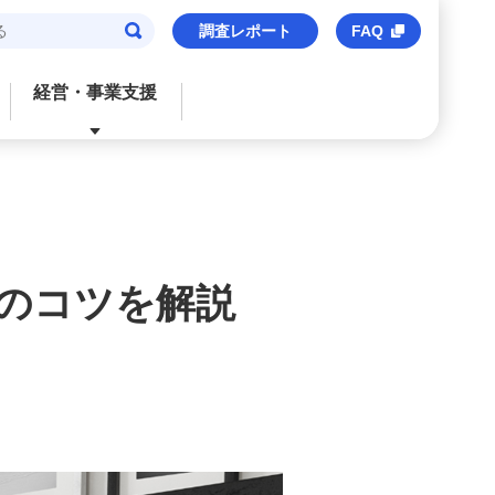
調査レポート
FAQ
経営・事業支援
閉じる
閉じる
閉じる
閉じる
閉じる
ご検討中のお客さま
おすすめサービス
おすすめサービス
おすすめサービス
おすすめのサービス
法人口座
信用保証協会保証付貸出
M’s Palette
海外事業支援
事業承継・財務コンサルティング
用のコツを解説
みずほビジネスデビット
みずほe–ビジネスサイト
トランザクションバンキング
M&Aアドバイザリー
M's Palette
みずほビジネスWEB
外国送金
株式上場支援（IPO）
みずほビジネスデビット
〈みずほ〉の海外ネットワーク
みずほデジタルコネクト
みずほWEB帳票サービス
ビジネスマッチング