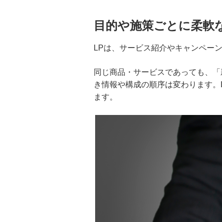
起業するには？会社経営を始める
ための準備や必要な手続きについ
て詳しく解説
目的や施策ごとに柔軟
LPは、サービス紹介やキャンペー
会社設立の流れを解説！費用や設
立時の注意点、法人登記後の手続
きまで解説
同じ商品・サービスであっても、「
き情報や構成の順序は変わります。
クラウドファンディングサイトの
ます。
選び方は？流れや資金管理方法に
ついても解説
役員報酬における定期同額給与と
は？損金算入する条件やできない
ケースも解説
役員ボーナスとは？役員報酬との
違いや支給メリット、損金に算入
する方法を解説