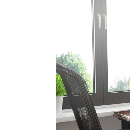
ンタビュー）
支払管理業務の効率化
創業・経営お役立ち情報
ネット銀行にデメリットはある？
法人口座の開設前に押さえておき
たい特徴を解説
試算表とは？決算書との違いや役
割、見方・作り方を種類ごとに解
説
法人カードとは？個人カードとの
違いや種類、メリット・注意点を
解説
収支管理とは？重要性やメリッ
ト、基本的な進め方を解説