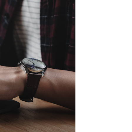
M's PayBridge
経営戦略アドバイス
UPSIDER（法人クレジットカード）
イノベーション企業支援 M's Salon