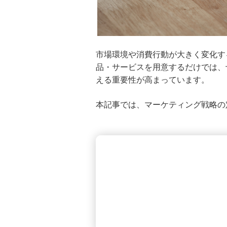
ジョブ型雇用とは？メンバーシッ
プ型雇用との比較や企業と求職者
のメリット・デメリットを解説
市場環境や消費行動が大きく変化す
役員報酬とは？法人が役員報酬を
設定するメリットを解説
品・サービスを用意するだけでは、
える重要性が高まっています。
資本剰余金とは？資本準備金との
違い・計上ルールを解説
本記事では、マーケティング戦略の
株式会社設立を自分で行うには？
必要な手続きと費用、注意点を分
かりやすく解説
人的資本経営とは？求められる背
景やメリット、情報開示のルール
を分かりやすく解説
賃金台帳とは？記載事項や保存期