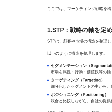
起業するには？会社経営を始める
ための準備や必要な手続きについ
ここでは、マーケティング戦略を構
て詳しく解説
会社設立の流れを解説！費用や設
1.STP：戦略の軸を定
立時の注意点、法人登記後の手続
きまで解説
STPは、顧客や市場の構造を整理
クラウドファンディングサイトの
選び方は？流れや資金管理方法に
以下のように構造を整理します。
ついても解説
セグメンテーション（Segmentat
役員報酬における定期同額給与と
市場を属性・行動・価値観等の軸
は？損金算入する条件やできない
ターゲティング（Targeting）
ケースも解説
細分化したセグメントの中から、
役員ボーナスとは？役員報酬との
ポジショニング（Positioning）
違いや支給メリット、損金に算入
競合と比較しながら、自社の提供
する方法を解説