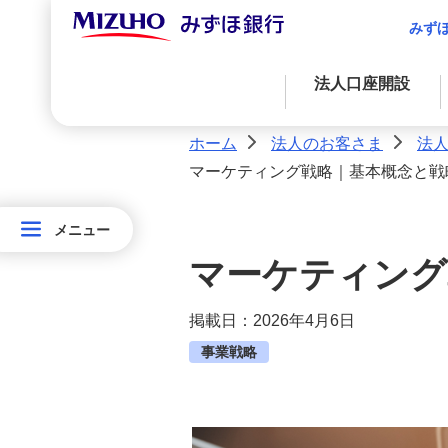
みず
法人口座開設
ホーム
法人のお客さま
法
>
>
マーケティング戦略｜基本概念と戦
資金調達
決済業務
国際業務
経営・事業支援
外国為替取引
資金調達
アドバイス・コンサルティングに関する
メニュー
メニュー
金融プロダクツを活用したファイナンス
法人決済基本サービス
法人口座開設
法
サービス
マーケティング
人
決済サービス
法人口座開設のお手続き
自社システムとの連携による効率化
の
掲載日：2026年4月6日
お
事業戦略
お得な情報（みずほ銀行限定特典な
国際業務
ど）
客
入金管理業務の効率化
さ
Special Stories （創業者イ
サステナブルプロダクツ
ま