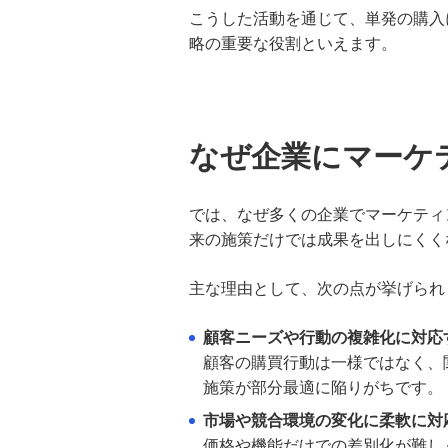
こうした活動を通じて、単発の購入
資本金100万円で会社設立は可
略の重要な役割といえます。
能？事業運営上のリスクや最適
額、決め方を解説
起業時の資金調達方法は？メリッ
ト・デメリットや開業資金の目安
なぜ企業にマーケ
も紹介
では、なぜ多くの企業でマーケティ
決算書とは？作成の目的や種類、
財務三表の見方を分かりやすく解
来の施策だけでは成果を出しにくく
説
主な理由として、次の点が挙げられ
プロパー融資とは？保証付き融資
との違いやメリット・デメリット
顧客ニーズや行動の複雑化に対応
を分かりやすく解説
顧客の購買行動は一様ではなく、
施策が部分最適に陥りがちです。
法人登記費用はいくら必要？内
訳・相場と設立時の注意点を解説
市場や競合環境の変化に柔軟に対
価格や機能だけでの差別化が難し