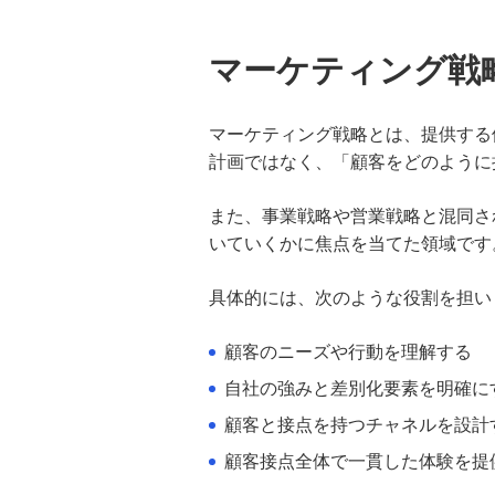
資本金増資のメリット・デメリッ
トとは？手続きの流れや税金への
影響も解説
マーケティング戦
株式会社の設立条件とは？資本金
マーケティング戦略とは、提供する
や人数、必要な登記手続きを分か
りやすく解説
計画ではなく、「顧客をどのように
また、事業戦略や営業戦略と混同さ
決算書の見方とは？財務諸表の基
礎から経営分析のポイントまで解
いていくかに焦点を当てた領域です
説
具体的には、次のような役割を担い
役員報酬にかかる税金とは？節税
対策や損金算入のルール、賞与の
顧客のニーズや行動を理解する
扱いを解説
自社の強みと差別化要素を明確に
キャッシュ・フローがマイナスに
顧客と接点を持つチャネルを設計
なる要因は？財務への影響や資金
顧客接点全体で一貫した体験を提
繰りの改善方法を解説