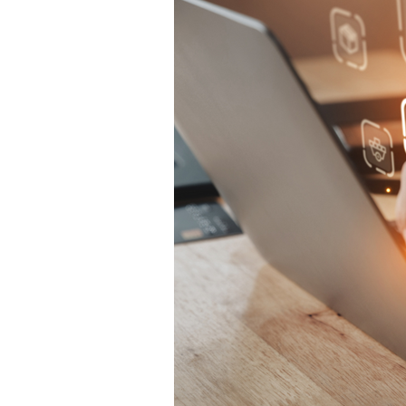
ンタビュー）
支払管理業務の効率化
創業・経営お役立ち情報
ネット銀行にデメリットはある？
法人口座の開設前に押さえておき
たい特徴を解説
試算表とは？決算書との違いや役
割、見方・作り方を種類ごとに解
説
法人カードとは？個人カードとの
違いや種類、メリット・注意点を
解説
収支管理とは？重要性やメリッ
ト、基本的な進め方を解説