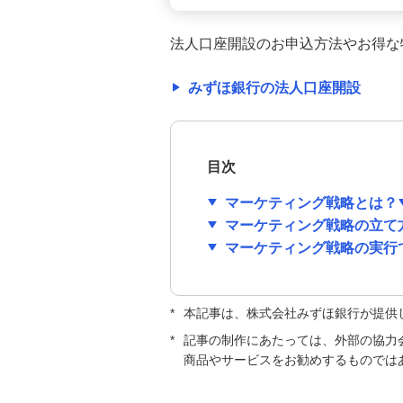
間、書き方、給与明細との違いを
解説
法人口座開設のお申込方法やお得な
勘定科目の一覧｜設定のポイント
みずほ銀行の法人口座開設
や仕訳のルール等、簿記の基本を
解説
約款（やっかん）とは？意味、定
目次
款や契約書との違い、作成時の要
件等を解説
マーケティング戦略とは？
マーケティング戦略の立て
フレックスタイム制とは？コアタ
マーケティング戦略の実行
イムの意味や導入のメリット・デ
メリットを解説
*
本記事は、株式会社みずほ銀行が提供
会社設立後の役員報酬はいつから
*
記事の制作にあたっては、外部の協力
支給する？税負担額への影響や変
商品やサービスをお勧めするものでは
更時期のルールも解説