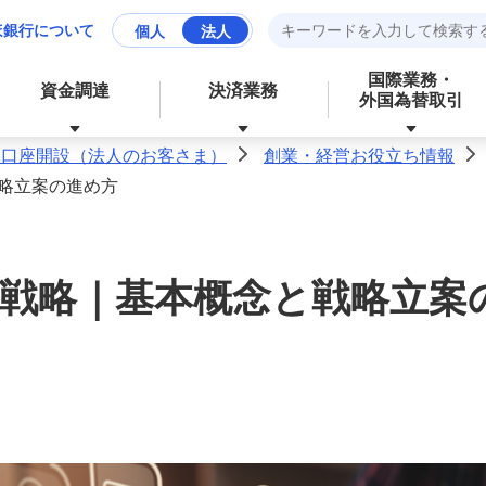
ほ銀行について
個人
法人
国際業務・
資金調達
決済業務
外国為替取引
人口座開設（法人のお客さま）
創業・経営お役立ち情報
>
>
略立案の進め方
資産運用
財務、ローンなど、お金に関する
成長分野の支援
資金管理業務の効率化
サービス
戦略｜基本概念と戦略立案
経営・事業支援
外為業務の効率化
外国為替取引
その他業務の効率化