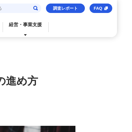
調査レポート
FAQ
経営・事業支援
閉じる
閉じる
閉じる
閉じる
閉じる
ご検討中のお客さま
おすすめサービス
おすすめサービス
おすすめサービス
おすすめのサービス
法人口座
信用保証協会保証付貸出
M’s Palette
海外事業支援
事業承継・財務コンサルティング
の進め方
みずほビジネスデビット
みずほe–ビジネスサイト
トランザクションバンキング
M&Aアドバイザリー
M's Palette
みずほビジネスWEB
外国送金
株式上場支援（IPO）
みずほビジネスデビット
〈みずほ〉の海外ネットワーク
みずほデジタルコネクト
みずほWEB帳票サービス
ビジネスマッチング