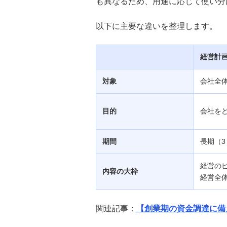
も異なるため、用途に応じて使い分
資本金100万円で会社設立は可
能？事業運営上のリスクや最適
以下に主要な違いを整理します。
額、決め方を解説
経営計
起業時の資金調達方法は？メリッ
ト・デメリットや開業資金の目安
も紹介
対象
会社全
決算書とは？作成の目的や種類、
目的
会社を
財務三表の見方を分かりやすく解
説
期間
長期（3
プロパー融資とは？保証付き融資
との違いやメリット・デメリット
経営の
内容の大枠
を分かりやすく解説
経営全
法人登記費用はいくら必要？内
関連記事：
【創業期の資金調達に備
訳・相場と設立時の注意点を解説