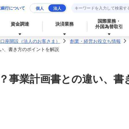
ほ銀行について
個人
法人
国際業務・
資金調達
決済業務
外国為替取引
人口座開設（法人のお客さま）
創業・経営お役立ち情報
>
>
い、書き方のポイントを解説
資産運用
財務、ローンなど、お金に関する
成長分野の支援
資金管理業務の効率化
サービス
？事業計画書との違い、書
経営・事業支援
外為業務の効率化
外国為替取引
その他業務の効率化