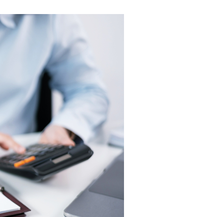
M's PayBridge
経営戦略アドバイス
UPSIDER（法人クレジットカード）
イノベーション企業支援 M's Salon