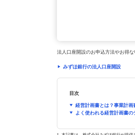
間、書き方、給与明細との違いを
解説
勘定科目の一覧｜設定のポイント
や仕訳のルール等、簿記の基本を
解説
法人口座開設のお申込方法やお得な
約款（やっかん）とは？意味、定
款や契約書との違い、作成時の要
件等を解説
みずほ銀行の法人口座開設
フレックスタイム制とは？コアタ
イムの意味や導入のメリット・デ
目次
メリットを解説
経営計画書とは？事業計画
会社設立後の役員報酬はいつから
よく使われる経営計画書の
支給する？税負担額への影響や変
更時期のルールも解説
*
本記事は、株式会社みずほ銀行が提供