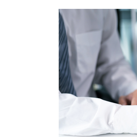
ンタビュー）
支払管理業務の効率化
創業・経営お役立ち情報
ネット銀行にデメリットはある？
法人口座の開設前に押さえておき
たい特徴を解説
試算表とは？決算書との違いや役
割、見方・作り方を種類ごとに解
説
法人カードとは？個人カードとの
違いや種類、メリット・注意点を
解説
収支管理とは？重要性やメリッ
ト、基本的な進め方を解説