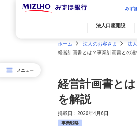
みず
法人口座開設
ホーム
法人のお客さま
法
>
>
経営計画書とは？事業計画書との違
資金調達
決済業務
国際業務
経営・事業支援
外国為替取引
資金調達
アドバイス・コンサルティングに関する
メニュー
メニュー
金融プロダクツを活用したファイナンス
法人決済基本サービス
法人口座開設
法
サービス
経営計画書とは
人
決済サービス
法人口座開設のお手続き
自社システムとの連携による効率化
の
を解説
お
お得な情報（みずほ銀行限定特典な
国際業務
掲載日：2026年4月6日
ど）
客
入金管理業務の効率化
事業戦略
さ
Special Stories （創業者イ
サステナブルプロダクツ
ま