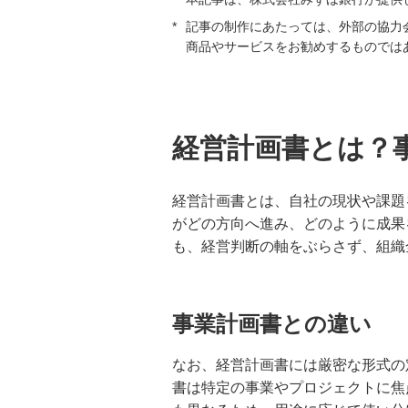
資本金増資のメリット・デメリッ
*
記事の制作にあたっては、外部の協力
トとは？手続きの流れや税金への
影響も解説
商品やサービスをお勧めするものでは
株式会社の設立条件とは？資本金
や人数、必要な登記手続きを分か
りやすく解説
経営計画書とは？
決算書の見方とは？財務諸表の基
礎から経営分析のポイントまで解
経営計画書とは、自社の現状や課題
説
がどの方向へ進み、どのように成果
も、経営判断の軸をぶらさず、組織
役員報酬にかかる税金とは？節税
対策や損金算入のルール、賞与の
扱いを解説
事業計画書との違い
キャッシュ・フローがマイナスに
なお、経営計画書には厳密な形式の
なる要因は？財務への影響や資金
繰りの改善方法を解説
書は特定の事業やプロジェクトに焦