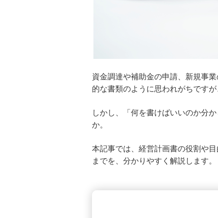
ジョブ型雇用とは？メンバーシッ
プ型雇用との比較や企業と求職者
のメリット・デメリットを解説
役員報酬とは？法人が役員報酬を
設定するメリットを解説
資金調達や補助金の申請、新規事業
的な書類のように思われがちですが
資本剰余金とは？資本準備金との
違い・計上ルールを解説
しかし、「何を書けばいいのか分か
か。
株式会社設立を自分で行うには？
必要な手続きと費用、注意点を分
かりやすく解説
本記事では、経営計画書の役割や目
までを、分かりやすく解説します。
人的資本経営とは？求められる背
景やメリット、情報開示のルール
を分かりやすく解説
賃金台帳とは？記載事項や保存期