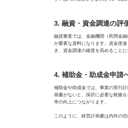
起業するには？会社経営を始める
ための準備や必要な手続きについ
て詳しく解説
3. 融資・資金調達の評
会社設立の流れを解説！費用や設
立時の注意点、法人登記後の手続
融資審査では、金融機関（民間金融
きまで解説
が重要な資料になります。資金使途
き、資金調達の確度を高めることに
クラウドファンディングサイトの
選び方は？流れや資金管理方法に
ついても解説
4. 補助金・助成金申請
役員報酬における定期同額給与と
は？損金算入する条件やできない
補助金や助成金では、事業の実行計
ケースも解説
画書がないと、採択に必要な根拠を
率の向上につながります。
役員ボーナスとは？役員報酬との
違いや支給メリット、損金に算入
このように、経営計画書は内外の信
する方法を解説