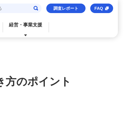
調査レポート
FAQ
経営・事業支援
閉じる
閉じる
閉じる
閉じる
閉じる
ご検討中のお客さま
おすすめサービス
おすすめサービス
おすすめサービス
おすすめのサービス
法人口座
信用保証協会保証付貸出
M’s Palette
海外事業支援
事業承継・財務コンサルティング
き方のポイント
みずほビジネスデビット
みずほe–ビジネスサイト
トランザクションバンキング
M&Aアドバイザリー
M's Palette
みずほビジネスWEB
外国送金
株式上場支援（IPO）
みずほビジネスデビット
〈みずほ〉の海外ネットワーク
みずほデジタルコネクト
みずほWEB帳票サービス
ビジネスマッチング