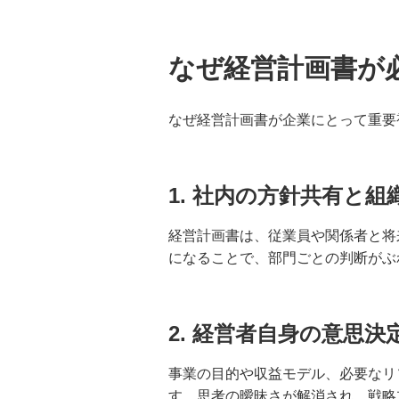
合同会社の設立費用と手続き｜自
分で設立する場合の流れと注意点
を解説
なぜ経営計画書が
法人が銀行融資を受けるには？審
なぜ経営計画書が企業にとって重要
査の仕組みと通過のポイントを解
説
メザニンファイナンスとは？仕組
1. 社内の方針共有と
み・種類・メリット・デメリット
を分かりやすく解説
経営計画書は、従業員や関係者と将
になることで、部門ごとの判断がぶ
マーケティング戦略｜基本概念と
戦略立案の進め方
2. 経営者自身の意思決
LP制作とは？その設計手順と考え
方、運用のコツを解説
事業の目的や収益モデル、必要なリ
す。思考の曖昧さが解消され、戦略