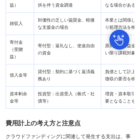
益）
供を伴う資金調達
なる場合がある。
対価性の乏しい協賛金、軽微
本業とは関係しな
雑収入
な支援金の場合
り処理方法を検討
寄付金
寄付型：返礼なし、使途自由
原則として益金算
（受贈
の資金
い限り課税対象外
益）
貸付型：契約に基づく返済義
負債として計上す
借入金等
務あり
徴収の要否を検討
資本剰余
投資型：出資受入（株式・社
増資・資本取引と
金等
債等）
要となることもあ
費用計上の考え方と注意点
クラウドファンディングに関連して発生する支出は、事