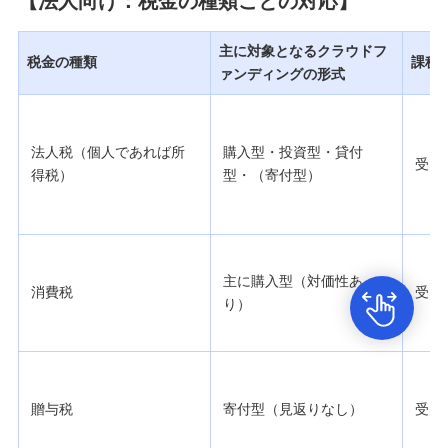
【法人向け：税金の種類ごとの対応】
主に対象となるクラウドフ
税金の種類
課税
ァンディングの形式
法人税（個人であれば所
購入型・投資型・貸付
受け
得税）
型・（寄付型）
主に購入型（対価性あ
消費税
受け
り）
贈与税
寄付型（見返りなし）
受け