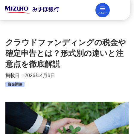
メニュー
閉じる
調査レポート
FAQ
クラウドファンディングの税金や
法人口座開設
確定申告とは？形式別の違いと注
意点を徹底解説
資金調達
掲載日：2026年4月6日
資金調達
決済業務
国際業務・外国為替取引