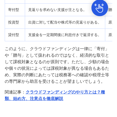
寄付型
見返りを求めない支援が主となる。
贈与
投資型
出資に対して配当や株式等の見返りがある。
原則
貸付型
支援金を一定期間後に利息付きで返済する。
原則
このように、クラウドファンディングは一律に「寄付」
や「贈与」として扱われるのではなく、経済的な取引と
して課税対象となるのが原則です。ただし、少額の場合
や個々の状況によっては課税対象が異なる場合もあるた
め、実際の判断にあたっては税務署への確認や税理士等
の専門家から助言を受けることが望ましいでしょう。
関連記事：
クラウドファンディングのやり方とは？種
類、始め方、注意点を徹底解説