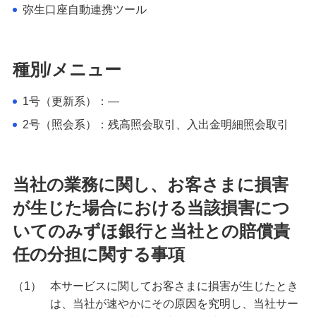
備える
弥生口座自動連携ツール
相続・保険
学ぶ・考える
種別/メニュー
生涯学習
1号（更新系）：—
お客さまサポート
2号（照会系）：残高照会取引、入出金明細照会取引
困ったときは・よくあるご質問
みずほ銀行について
当社の業務に関し、お客さまに損害
が生じた場合における当該損害につ
いてのみずほ銀行と当社との賠償責
任の分担に関する事項
（1）
本サービスに関してお客さまに損害が生じたとき
は、当社が速やかにその原因を究明し、当社サー