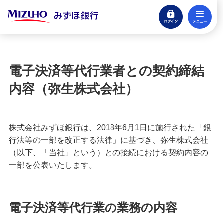
ログイン
メ
閉じる
宝くじ
ログイン
電子決済等代行業者との契約締結
口座開設
内容（弥生株式会社）
来店不要・スマホで完結
支払う・つかう
株式会社みずほ銀行は、2018年6月1日に施行された「銀
クレジットカード・デビット
行法等の一部を改正する法律」に基づき、弥生株式会社
（以下、「当社」という）との接続における契約内容の
ローン
一部を公表いたします。
住宅ローン・カードローン
貯める・増やす
預金・NISA・資産運用
電子決済等代行業の業務の内容