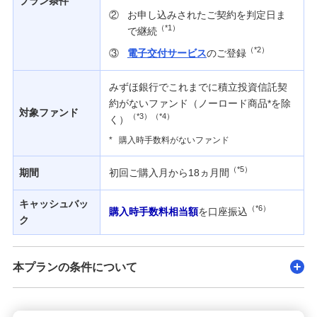
プラン条件
②
お申し込みされたご契約を判定日ま
（*1）
で継続
（*2）
③
電子交付サービス
のご登録
みずほ銀行でこれまでに積立投資信託契
約がないファンド（ノーロード商品*を除
対象ファンド
（*3）（*4）
く）
*
購入時手数料がないファンド
（*5）
期間
初回ご購入月から18ヵ月間
キャッシュバッ
（*6）
購入時手数料相当額
を口座振込
ク
本プランの条件について