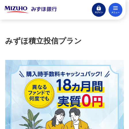
ログイン
メ
閉じる
宝くじ
ログイン
みずほ積立投信プラン
口座開設
来店不要・スマホで完結
支払う・つかう
クレジットカード・デビット
ローン
住宅ローン・カードローン
貯める・増やす
預金・NISA・資産運用