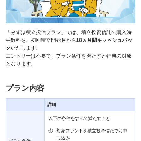
備える
相続・保険
学ぶ・考える
「みずほ積立投信プラン」では、積立投資信託の購入時
生涯学習
手数料を、初回積立開始月から
18ヵ月間キャッシュバッ
ク
いたします。
お客さまサポート
エントリーは不要で、プラン条件を満たすと特典の対象
困ったときは・よくあるご質問
となります。
みずほ銀行について
プラン内容
詳細
以下の条件をすべて満たすこと
①
対象ファンドを積立投資信託でお申
し込み