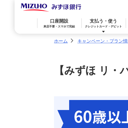
口座開設
支払う・使う
来店不要・スマホで完結
クレジットカード・デビット
ホーム
キャンペーン・プラン情
>
みずほ楽天カード（クレジットカード）
住宅ローン
預金
相続・承継・資産管理
おかねアカデミー
困ったときは
【みずほ リ・
みずほWallet
みずほ リ・バース60
iDeCo：イデコ（個人型確定拠出年金）
みずほダイレクト
教育ローン
外貨預金
オンライン金融商品仲介サービス