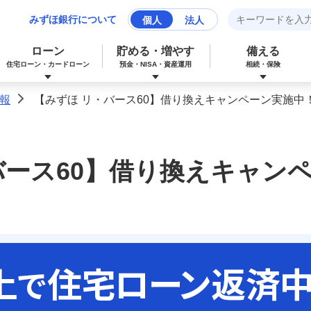
みずほ銀行について
個人
法人
ローン
貯める・増やす
備える
住宅ローン・カードローン
預金・NISA・資産運用
相続・保険
報
【みずほ リ・バース60】借り換えキャンペーン実施中
>
みずほマイレージクラブカード（クレジ
カードローン
NISA：ニーサ（少額投資非課税制度）
保険
資産形成サポート
ットカード）
バース60】借り換えキャン
多目的ローン
投資信託
J-Coin Pay
みずほグローバル口座（マルチカレンシ
リフォームローン
みずほマイレージクラブ
ー口座）
個人向け国債