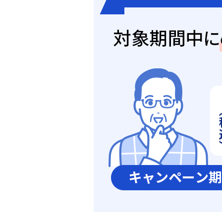
金銭信託「貯蓄の達人」