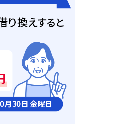
資産形成・資産運用セミナー
カードローン申込（口座なし）