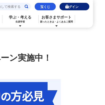
宝くじ
ログイン
学ぶ・考える
お客さまサポート
生涯学習
困ったときは・よくあるご質問
！
閉じる
閉じる
閉じる
閉じる
閉じる
閉じる
みずほJCBデビット（デビットカード）
ご利用中のお客さま
ご検討中のお客さま
ご検討中のお客さま
ご検討中のお客さま
詳しく知りたいときは
ペーン実施中！
申込ボードログイン
NISA・投資信託申込
保険の見直し
ライフデザイン・ナビゲーション
よくあるご質問
その他決済・支払いサービス
iDeCo申込
ライフデザイン・ナビゲーション
個人のお客さま向けコンサルティング
ご検討中のお客さま
ライフデザイン・ナビゲーション
医療保険
住宅ローン申込（新規）
みずほプレミアムクラブ
みずほ銀行オンライン相談
年金保険
住宅ローン申込（借換）
来店予約（ご相談）
来店予約（ご相談）
カードローン申込（口座あり）