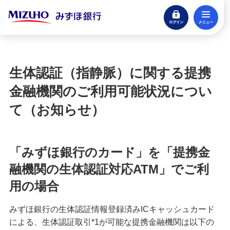
ログイン
メ
閉じる
宝くじ
ログイン
生体認証（指静脈）に関する提携
口座開設
金融機関のご利用可能状況につい
来店不要・スマホで完結
て（お知らせ）
支払う・つかう
クレジットカード・デビット
「みずほ銀行のカード」を「提携金
ローン
融機関の生体認証対応ATM」でご利
住宅ローン・カードローン
用の場合
貯める・増やす
みずほ銀行の生体認証情報登録済みICキャッシュカード
預金・NISA・資産運用
による、生体認証取引*1が可能な提携金融機関は以下の