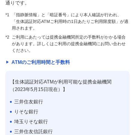
備える
通りです。
相続・保険
*1
「指静脈情報」と「暗証番号」により本人確認が行われ、
「生体認証対応ATMご利用時の1日あたりご利用限度額」が適
学ぶ・考える
用されます。
生涯学習
*2
ご利用にあたっては提携金融機関所定の手数料がかかる場合
があります。詳しくはご利用の提携金融機関にお問い合わせ
お客さまサポート
ください。
困ったときは・よくあるご質問
ATMのご利用時間と手数料
みずほ銀行について
【生体認証対応ATMが利用可能な提携金融機関
（2023年5月15日現在）】
三井住友銀行
りそな銀行
埼玉りそな銀行
三井住友信託銀行