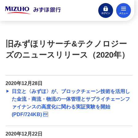
ログイン
メ
閉じる
宝くじ
ログイン
旧みずほリサーチ&テクノロジー
口座開設
ズのニュースリリース（2020年）
来店不要・スマホで完結
支払う・つかう
クレジットカード・デビット
2020年12月28日
日立と〈みずほ〉が、ブロックチェーン技術を活用し
ローン
た金流・商流・物流の一体管理とサプライチェーンフ
住宅ローン・カードローン
ァイナンスの高度化に関わる実証実験を開始
(PDF/724KB)
貯める・増やす
預金・NISA・資産運用
2020年12月22日