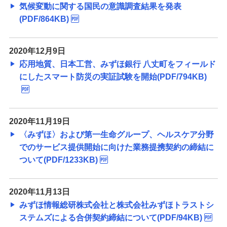
備える
気候変動に関する国民の意識調査結果を発表
相続・保険
(PDF/864KB)
学ぶ・考える
2020年12月9日
生涯学習
応用地質、日本工営、みずほ銀行 八丈町をフィールド
にしたスマート防災の実証試験を開始(PDF/794KB)
お客さまサポート
困ったときは・よくあるご質問
みずほ銀行について
2020年11月19日
〈みずほ〉および第一生命グループ、ヘルスケア分野
でのサービス提供開始に向けた業務提携契約の締結に
ついて(PDF/1233KB)
2020年11月13日
みずほ情報総研株式会社と株式会社みずほトラストシ
ステムズによる合併契約締結について(PDF/94KB)