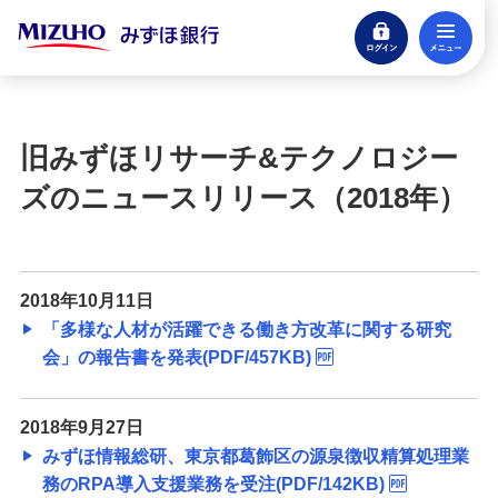
ログイン
メ
閉じる
宝くじ
ログイン
旧みずほリサーチ&テクノロジー
口座開設
ズのニュースリリース（2018年）
来店不要・スマホで完結
支払う・つかう
クレジットカード・デビット
2018年10月11日
「多様な人材が活躍できる働き方改革に関する研究
ローン
会」の報告書を発表(PDF/457KB)
住宅ローン・カードローン
貯める・増やす
2018年9月27日
預金・NISA・資産運用
みずほ情報総研、東京都葛飾区の源泉徴収精算処理業
務のRPA導入支援業務を受注(PDF/142KB)