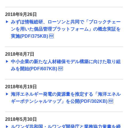
備える
相続・保険
2018年9月26日
みずほ情報総研、ローソンと共同で「ブロックチェー
学ぶ・考える
ンを用いた個品管理プラットフォーム」の概念実証を
生涯学習
実施(PDF/375KB)
お客さまサポート
困ったときは・よくあるご質問
2018年8月7日
中小企業の新たな人材確保モデル構築に向けた取り組
みずほ銀行について
みを開始(PDF/607KB)
2018年6月19日
海洋エネルギー発電の資源量を推定する「海洋エネル
ギーポテンシャルマップ」を公開(PDF/302KB)
2018年5月30日
ルワンダ共和国・ルワンダ開発庁と業務協力覚書を締