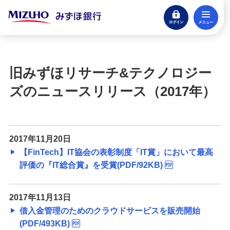
ログイン
メ
閉じる
宝くじ
ログイン
旧みずほリサーチ&テクノロジー
口座開設
ズのニュースリリース（2017年）
来店不要・スマホで完結
支払う・つかう
クレジットカード・デビット
2017年11月20日
【FinTech】IT協会の表彰制度「IT賞」において最高
ローン
評価の『IT総合賞』を受賞(PDF/92KB)
住宅ローン・カードローン
貯める・増やす
2017年11月13日
預金・NISA・資産運用
借入金管理のためのクラウドサービスを販売開始
(PDF/493KB)