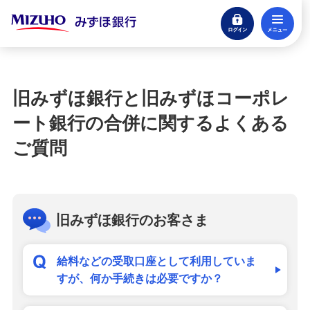
ログイン
メ
閉じる
宝くじ
ログイン
旧みずほ銀行と旧みずほコーポレ
口座開設
ート銀行の合併に関するよくある
来店不要・スマホで完結
ご質問
支払う・つかう
クレジットカード・デビット
ローン
旧みずほ銀行のお客さま
住宅ローン・カードローン
給料などの受取口座として利用していま
貯める・増やす
すが、何か手続きは必要ですか？
預金・NISA・資産運用