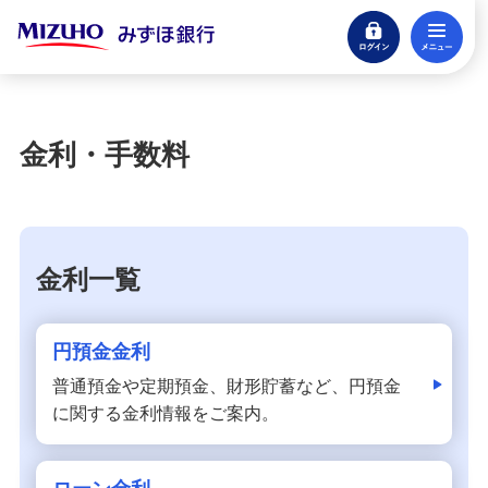
ログイン
メ
閉じる
宝くじ
ログイン
金利・手数料
口座開設
来店不要・スマホで完結
支払う・つかう
金利一覧
クレジットカード・デビット
ローン
円預金金利
住宅ローン・カードローン
普通預金や定期預金、財形貯蓄など、円預金
に関する金利情報をご案内。
貯める・増やす
預金・NISA・資産運用