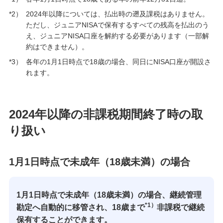
*2）
2024年以降については、払出時の遡及課税はありません。
ご検討中のお客さま
ただし、ジュニアNISAで保有するすべての残高を払出のう
え、ジュニアNISA口座を解約する必要があります（一部解
NISA・投資信託申込
約はできません）。
*3）
各年の1月1日時点で18歳の場合、同日にNISA口座が開設さ
iDeCo申込
れます。
ライフデザイン・ナビゲーション
みずほ銀行オンライン相談
2024年以降の非課税期間終了時の取
来店予約（ご相談）
り扱い
資産形成・資産運用セミナー
1月1日時点で未成年（18歳未満）の場合
備える
1月1日時点で未成年（18歳未満）の場合、継続管理
相続・保険
*1）
勘定へ自動的に移管され、18歳まで
非課税で継続
保有することができます。
学ぶ・考える