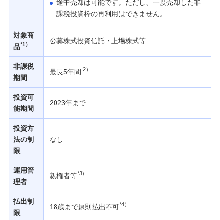
途中売却は可能です。ただし、一度売却した非
課税投資枠の再利用はできません。
対象商
公募株式投資信託・上場株式等
*1）
品
非課税
*2）
最長5年間
期間
投資可
2023年まで
能期間
投資方
法の制
なし
限
運用管
*3）
親権者等
理者
払出制
*4）
18歳まで原則払出不可
限