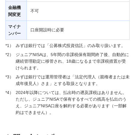
金融機
不可
関変更
マイナ
口座開設時に必要
ンバー
*1）
みずほ銀行では「公募株式投資信託」のみ取り扱います。
*2）
ジュニアNISAは、5年間の非課税保有期間終了後、自動的に
継続管理勘定に移管され、18歳になるまで非課税措置が受
けられます。
*3）
みずほ銀行では運用管理者は「法定代理人（親権者または未
成年後見人）さま」とする取扱となります。
*4）
2024年以降については、払出時の遡及課税はありません。
ただし、ジュニアNISAで保有するすべての残高を払出のう
え、ジュニアNISA口座を解約する必要があります（一部解
約はできません）。