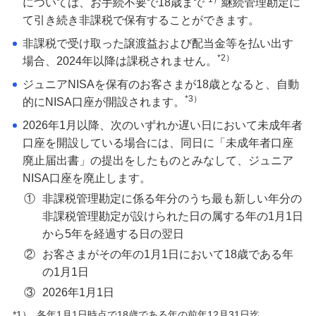
については、お手続不要で18歳まで
継続管理勘定に
て引き続き非課税で保有することができます。
非課税で受け取った譲渡益および配当金等を払い出す
投資信託
*2）
場合、2024年以降は課税されません。
ジュニアNISAを保有のお客さまが18歳となると、自動
外貨預金
*3）
的にNISA口座が開設されます。
2026年1月以降、次のいずれか遅い日において未成年者
みずほグローバル口座（マルチカレンシー口
口座を開設している場合には、同日に「未成年者口座
座）
廃止届出書」の提出をしたものとみなして、ジュニア
NISA口座を廃止します。
オンライン金融商品仲介サービス
①
非課税管理勘定に係る年分のうち最も新しい年分の
非課税管理勘定が設けられた日の属する年の1月1日
から5年を経過する日の翌日
個人向け国債
②
お客さまがその年の1月1日において18歳である年
の1月1日
金銭信託「貯蓄の達人」
③
2026年1月1日
*1）
各年1月1日時点で18歳である年の前年12月31日迄。