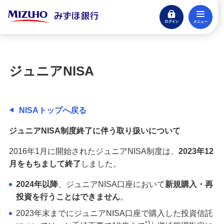
ログイン
メ
預金
閉じる
NISA：ニーサ（少額投資非課税制度）
ジュニアNISA
選べるみずほのNISAご相談・口座開設
みずほNISAカフェ
NISAトップへ戻る
ジュニアNISA制度終了に伴う取り扱いについて
ジュニアNISA
2016年1月に開始されたジュニアNISA制度は、
2023年12
月をもちまして終了
しました。
NISA口座の金融機関変更ガイド
2024年以降
、ジュニアNISA口座において
新規購入・再
投資信託の非課税期間終了に伴うお手続きのご案内
投資を行うことはできません
。
2023年末までにジュニアNISA口座で購入した投資信託
iDeCo：イデコ（個人型確定拠出年金）
*1）