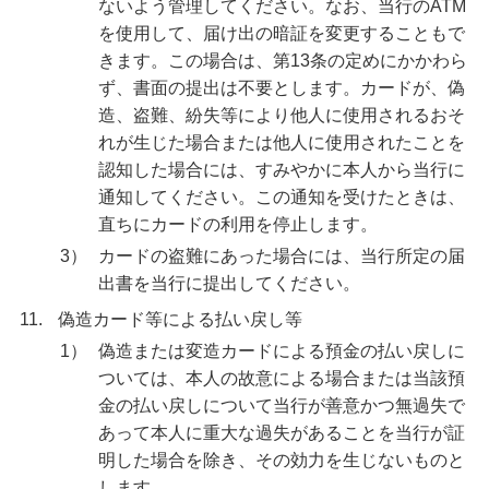
ないよう管理してください。なお、当行のATM
を使用して、届け出の暗証を変更することもで
きます。この場合は、第13条の定めにかかわら
ず、書面の提出は不要とします。カードが、偽
造、盗難、紛失等により他人に使用されるおそ
れが生じた場合または他人に使用されたことを
認知した場合には、すみやかに本人から当行に
通知してください。この通知を受けたときは、
直ちにカードの利用を停止します。
3）
カードの盗難にあった場合には、当行所定の届
出書を当行に提出してください。
11.
偽造カード等による払い戻し等
1）
偽造または変造カードによる預金の払い戻しに
ついては、本人の故意による場合または当該預
金の払い戻しについて当行が善意かつ無過失で
あって本人に重大な過失があることを当行が証
明した場合を除き、その効力を生じないものと
します。