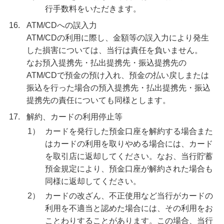
行手数料をいただきます。
16.
ATM/CDへの誤入力
ATM/CDの利用に際し、金額等の誤入力により発生
した損害については、当行は責任を負いません。
なお預入提携先・払出提携先・振込提携先の
ATM/CDで預金の預け入れ、預金の払い戻しまたは
振込を行った場合の預入提携先・払出提携先・振込
提携先の責任についても同様とします。
17.
解約、カードの利用停止等
1）
カードを発行した預金口座を解約する場合また
はカードの利用を取りやめる場合には、カード
を取引店に返却してください。なお、当行貯蓄
預金規定により、預金口座が解約された場合も
同様に返却してください。
2）
カードの改ざん、不正使用など当行がカードの
利用を不適当と認めた場合には、その利用をお
ことわりすることがあります。この場合、当行