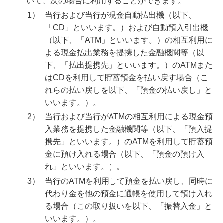
いて、次の場合に利用することができます。
1）
当行および当行が現金自動払出機（以下、
みずほデビットカードサービス（J-Debit）規定
「CD」といいます。）および自動預入引出機
（以下、「ATM」といいます。）の相互利用に
みずほ普通預金規定
よる現金払出業務を提携した金融機関等（以
下、「払出提携先」といいます。）のATMまた
盗難された通帳等を用いた預金の払い戻しによる
はCDを利用して貯蓄預金を払い戻す場合（こ
損害の補てんならびに本人確認の取扱に関する特
れらの払い戻しを以下、「預金の払い戻し」と
約
いいます。）。
2）
当行および当行がATMの相互利用による現金預
Pay-easy（ペイジー）口座振替受付サービス取引
入業務を提携した金融機関等（以下、「預入提
規定
携先」といいます。）のATMを利用して貯蓄預
金に預け入れる場合（以下、「預金の預け入
Pay-easy（ペイジー）税金・料金払込みサービス
れ」といいます。）。
ATM取引規定
3）
当行のATMを利用して預金を払い戻し、同時に
代わり金を他の預金に通帳を使用して預け入れ
みずほ総合口座取引規定
る場合（この取り扱いを以下、「振替入金」と
いいます。）。