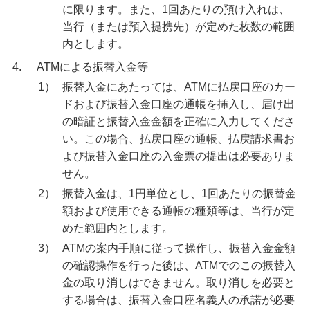
学ぶ・考える
に限ります。また、1回あたりの預け入れは、
生涯学習
当行（または預入提携先）が定めた枚数の範囲
内とします。
お客さまサポート
4.
ATMによる振替入金等
困ったときは・よくあるご質問
1）
振替入金にあたっては、ATMに払戻口座のカー
ドおよび振替入金口座の通帳を挿入し、届け出
みずほ銀行について
の暗証と振替入金金額を正確に入力してくださ
い。この場合、払戻口座の通帳、払戻請求書お
よび振替入金口座の入金票の提出は必要ありま
せん。
2）
振替入金は、1円単位とし、1回あたりの振替金
額および使用できる通帳の種類等は、当行が定
めた範囲内とします。
3）
ATMの案内手順に従って操作し、振替入金金額
の確認操作を行った後は、ATMでのこの振替入
金の取り消しはできません。取り消しを必要と
する場合は、振替入金口座名義人の承諾が必要