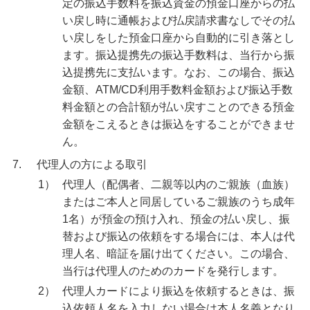
定の振込手数料を振込資金の預金口座からの払
い戻し時に通帳および払戻請求書なしでその払
い戻しをした預金口座から自動的に引き落とし
ます。振込提携先の振込手数料は、当行から振
込提携先に支払います。なお、この場合、振込
金額、ATM/CD利用手数料金額および振込手数
料金額との合計額が払い戻すことのできる預金
金額をこえるときは振込をすることができませ
ん。
7.
代理人の方による取引
1）
代理人（配偶者、二親等以内のご親族（血族）
またはご本人と同居しているご親族のうち成年
1名）が預金の預け入れ、預金の払い戻し、振
替および振込の依頼をする場合には、本人は代
理人名、暗証を届け出てください。この場合、
当行は代理人のためのカードを発行します。
2）
代理人カードにより振込を依頼するときは、振
込依頼人名を入力しない場合は本人名義となり