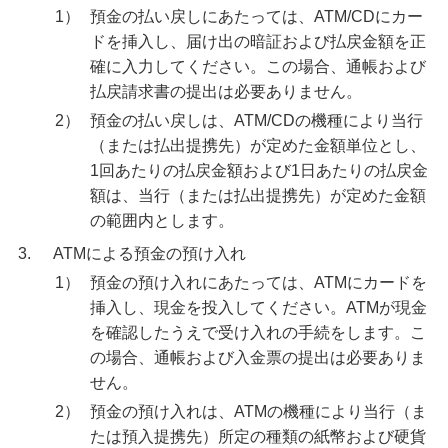
みずほスーパー定期（自動解約方式）規定
1）
預金の払い戻しにあたっては、ATM/CDにカー
ドを挿入し、届け出の暗証および払戻金額を正
電話による各種取引規定
確に入力してください。この場合、通帳および
払戻請求書の提出は必要ありません。
預金口座振替規定
2）
預金の払い戻しは、ATM/CDの機種により当行
（または払出提携先）が定めた金額単位とし、
1回あたりの払戻金額および1日あたりの払戻金
みずほプレミアムクラブ
額は、当行（または払出提携先）が定めた金額
の範囲内とします。
ローン
3.
ATMによる預金の預け入れ
住宅ローン・カードローン
1）
預金の預け入れにあたっては、ATMにカードを
挿入し、現金を投入してください。ATMが現金
貯める・増やす
を確認したうえで受け入れの手続をします。こ
預金・NISA・資産運用
の場合、通帳および入金票の提出は必要ありま
せん。
備える
相続・保険
2）
預金の預け入れは、ATMの機種により当行（ま
たは預入提携先）所定の種類の紙幣および硬貨