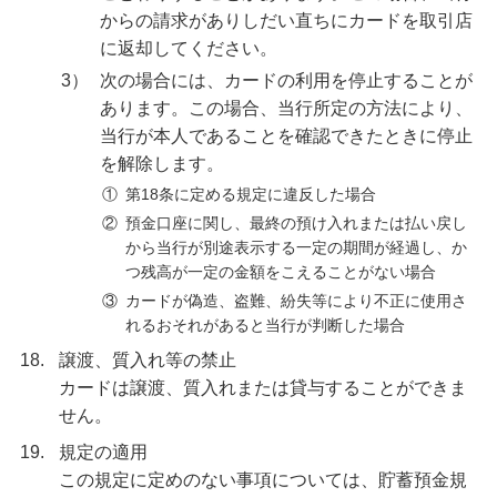
からの請求がありしだい直ちにカードを取引店
に返却してください。
3）
次の場合には、カードの利用を停止することが
あります。この場合、当行所定の方法により、
当行が本人であることを確認できたときに停止
を解除します。
①
第18条に定める規定に違反した場合
②
預金口座に関し、最終の預け入れまたは払い戻し
から当行が別途表示する一定の期間が経過し、か
つ残高が一定の金額をこえることがない場合
③
カードが偽造、盗難、紛失等により不正に使用さ
れるおそれがあると当行が判断した場合
18.
譲渡、質入れ等の禁止
カードは譲渡、質入れまたは貸与することができま
せん。
19.
規定の適用
この規定に定めのない事項については、貯蓄預金規