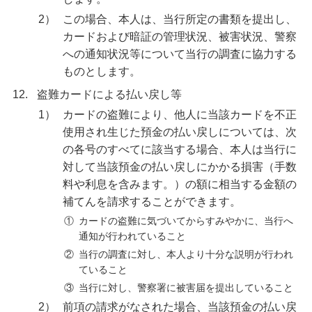
2）
この場合、本人は、当行所定の書類を提出し、
カードおよび暗証の管理状況、被害状況、警察
への通知状況等について当行の調査に協力する
ものとします。
12.
盗難カードによる払い戻し等
1）
カードの盗難により、他人に当該カードを不正
使用され生じた預金の払い戻しについては、次
の各号のすべてに該当する場合、本人は当行に
対して当該預金の払い戻しにかかる損害（手数
料や利息を含みます。）の額に相当する金額の
補てんを請求することができます。
①
カードの盗難に気づいてからすみやかに、当行へ
通知が行われていること
②
当行の調査に対し、本人より十分な説明が行われ
ていること
③
当行に対し、警察署に被害届を提出していること
2）
前項の請求がなされた場合、当該預金の払い戻