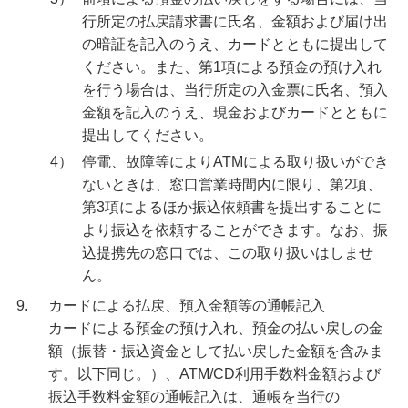
行所定の払戻請求書に氏名、金額および届け出
の暗証を記入のうえ、カードとともに提出して
ください。また、第1項による預金の預け入れ
を行う場合は、当行所定の入金票に氏名、預入
金額を記入のうえ、現金およびカードとともに
提出してください。
4）
停電、故障等によりATMによる取り扱いができ
ないときは、窓口営業時間内に限り、第2項、
第3項によるほか振込依頼書を提出することに
より振込を依頼することができます。なお、振
込提携先の窓口では、この取り扱いはしませ
ん。
9.
カードによる払戻、預入金額等の通帳記入
カードによる預金の預け入れ、預金の払い戻しの金
額（振替・振込資金として払い戻した金額を含みま
す。以下同じ。）、ATM/CD利用手数料金額および
振込手数料金額の通帳記入は、通帳を当行の