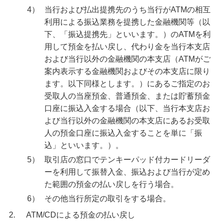
みずほ変動金利定期預金（自動継続方式）規定
4）
当行および払出提携先のうち当行がATMの相互
利用による振込業務を提携した金融機関等（以
みずほ変動金利定期預金（自動解約方式）規定
下、「振込提携先」といいます。）のATMを利
用して預金を払い戻し、代わり金を当行本支店
みずほ期日指定定期預金（自動継続方式）規定
および当行以外の金融機関の本支店（ATMがご
案内表示する金融機関およびその本支店に限り
ます。以下同様とします。）にあるご指定のお
みずほ期日指定定期預金（自動解約方式）規定
受取人の当座預金、普通預金、または貯蓄預金
口座に振込入金する場合（以下、当行本支店お
定期預金共通規定
よび当行以外の金融機関の本支店にあるお受取
人の預金口座に振込入金することを単に「振
みずほ大口定期預金（自動継続方式）規定
込」といいます。）。
5）
取引店の窓口でテンキーパッド付カードリーダ
みずほ大口定期預金（自動解約方式）規定
ーを利用して振替入金、振込および当行が定め
た範囲の預金の払い戻しを行う場合。
みずほスーパー定期（自動継続方式）規定
6）
その他当行所定の取引をする場合。
2.
ATM/CDによる預金の払い戻し