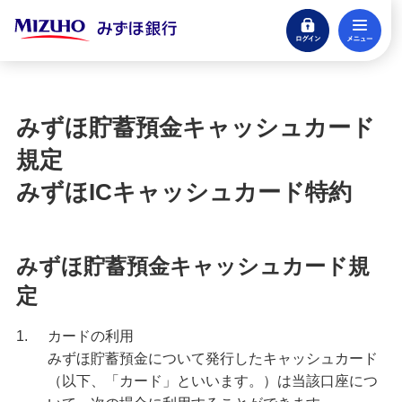
ログイン
メ
規定
閉じる
みずほ総合規定集（みずほマイレージクラブ
総合規定集）
みずほ貯蓄預金キャッシュカード
規定
反社会的勢力の排除に係る規定
みずほICキャッシュカード特約
みずほキャッシュカード規定（個人のお客さま
用）みずほICキャッシュカード特約
みずほ貯蓄預金キャッシュカード規
みずほ貯蓄預金キャッシュカード規定 みずほICキ
ャッシュカード特約
定
1.
カードの利用
みずほ貯蓄預金規定
みずほ貯蓄預金について発行したキャッシュカード
（以下、「カード」といいます。）は当該口座につ
みずほ貯蓄預金スイングサービス規定